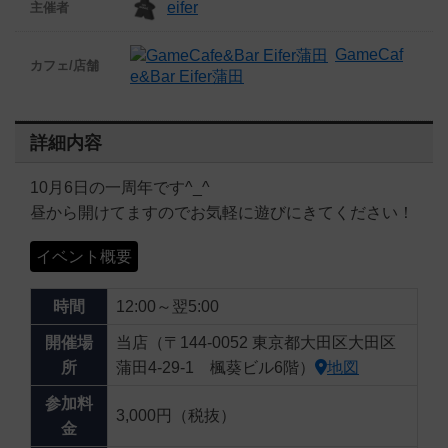
eifer
主催者
GameCaf
カフェ/店舗
e&Bar Eifer蒲田
詳細内容
10月6日の一周年です^_^
昼から開けてますのでお気軽に遊びにきてください！
イベント概要
時間
12:00～翌5:00
開催場
当店（〒144-0052 東京都大田区大田区
所
蒲田4-29-1 楓葵ビル6階）
地図
参加料
3,000円（税抜）
金