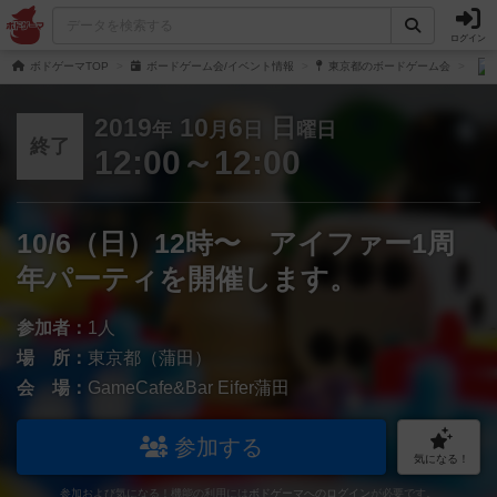
ログイン
ボドゲーマTOP
ボードゲーム会/イベント情報
東京都のボードゲーム会
2019
10
6
日
年
月
日
曜日
終了
12:00～12:00
10/6（日）12時〜 アイファー1周
年パーティを開催します。
参加者：
1人
場 所：
東京都（蒲田）
会 場：
GameCafe&Bar Eifer蒲田
参加する
気になる！
参加および気になる！機能の利用には
ボドゲーマへのログイン
が必要です。