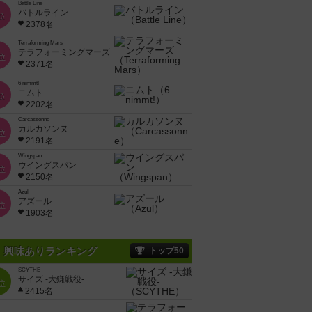
Battle Line
バトルライン
位
2378名
Terraforming Mars
テラフォーミングマーズ
位
2371名
6 nimmt!
ニムト
位
2202名
Carcassonne
カルカソンヌ
位
2191名
Wingspan
ウイングスパン
位
2150名
Azul
アズール
位
1903名
興味ありランキング
トップ50
SCYTHE
サイズ -大鎌戦役-
位
2415名