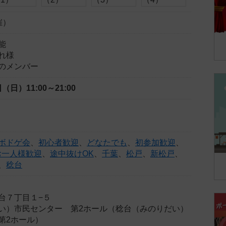
催）
能
れ様
のメンバー
3日（日）
11:00～21:00
ボドゲ会
、
初心者歓迎
、
どなたでも
、
初参加歓迎
、
お一人様歓迎
、
途中抜けOK
、
千葉
、
松戸
、
新松戸
、
、
稔台
台７丁目１−５
い）市民センター 第2ホール（稔台（みのりだい）
第2ホール）