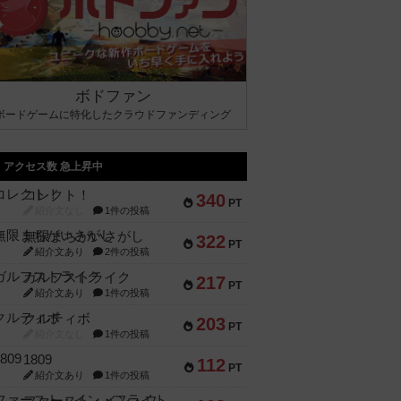
ボドファン
ボードゲームに特化したクラウドファンディング
アクセス数 急上昇中
コレクト！
340
PT
紹介文なし
1件の投稿
無限まちがいさがし
322
PT
紹介文あり
2件の投稿
ガルフストライク
217
PT
紹介文あり
1件の投稿
クルティボ
203
PT
紹介文なし
1件の投稿
1809
112
PT
紹介文あり
1件の投稿