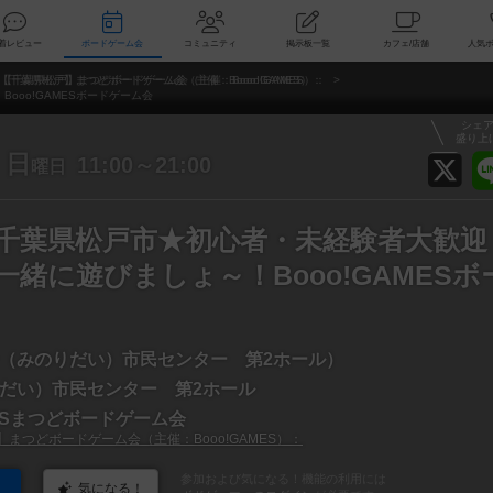
索
新着レビュー
ボードゲーム会
コミュニティ
掲示板一覧
カ
【千葉県松戸】まつどボードゲーム会（主催：Booo!GAMES）：
ooo!GAMESボードゲーム会
シェ
盛り上
日
11:00～21:00
曜日
(日)千葉県松戸市★初心者・未経験者大歓
緒に遊びましょ～！Booo!GAMESボ
（みのりだい）市民センター 第2ホール）
だい）市民センター 第2ホール
MESまつどボードゲーム会
まつどボードゲーム会（主催：Booo!GAMES）：
参加および気になる！機能の利用には
気になる！