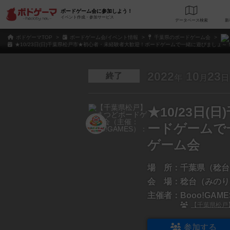
ボードゲーム会に参加しよう！
イベント作成・参加サービス
データベース
検
ボドゲーマTOP
ボードゲーム会/イベント情報
千葉県のボードゲーム会
★10/23日(日)千葉県松戸市★初心者・未経験者大歓迎！ボードゲームで一緒に遊びましょ～！B
2022
10
23
終了
年
月
日
★10/23日
ードゲームで一
ゲーム会
場 所：
千葉県（稔台
会 場：
稔台（みのり
主催者：
Booo!GA
【千葉県松戸】
参加する