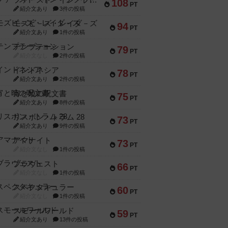
ファースト・イン・フライト
108
PT
紹介文あり
3件の投稿
モズビ－ズ・レイダ－ズ
94
PT
紹介文あり
1件の投稿
テンプテーション
79
PT
紹介文なし
2件の投稿
インドネシア
78
PT
紹介文あり
2件の投稿
宵と暁の呪文書
75
PT
紹介文あり
8件の投稿
リスボン・トラム 28
73
PT
紹介文あり
9件の投稿
アマナイト
73
PT
紹介文なし
1件の投稿
ブラヴェスト
66
PT
紹介文なし
1件の投稿
スペクタキュラー
60
PT
紹介文なし
1件の投稿
スモールワールド
59
PT
紹介文あり
13件の投稿