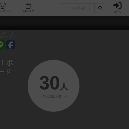
ログイン
フェ/店舗
人気ボードゲーム
通販ストア
アして
げよう
迎！ボ
ード
30
人
（0人が気になる！）