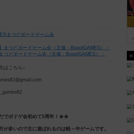
AMESまつどボードゲーム会
つどボードゲーム会（主催：Booo!GAMES）：
先はこちら↓
es82@gmail.com
o_games82
だでボドゲ会初めて5周年！★★
方が多いので主に遊ばれるのは軽～中ゲームです。