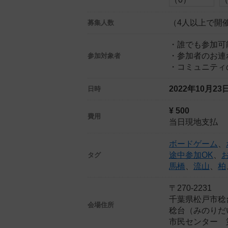
（4人以上で開
募集人数
・誰でも参加可
・参加者のお連
参加対象者
・コミュニティ
2022年10月2
日時
¥ 500
費用
当日現地支払
ボードゲーム
、
途中参加OK
、
タグ
馬橋
、
流山
、
柏
〒270-2231
千葉県松戸市稔
会場住所
稔台（みのりだ
市民センター 