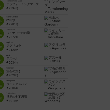
Terraforming Mars
テラフォーミングマーズ
位
2394名
Stone Garden
枯山水
位
2281名
Viticulture
ワイナリーの四季
位
2272名
Agricola
アグリコラ
位
2120名
Azul
アズール
位
2034名
Splendor
宝石の煌き
位
2028名
Wingspan
ウイングスパン
位
2006名
7 Wonders
世界の七不思議
位
1919名