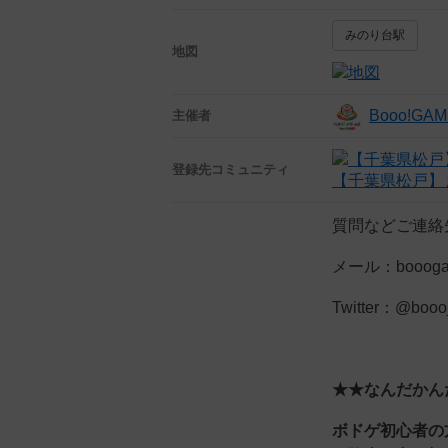
みのり台駅
地図
Booo!G
主催者
登録先
コミュニティ
【千葉県松戸】ま
質問などご連絡
メール：booogam
Twitter：@boo
★
★なんだかん
ボドゲ初心者の