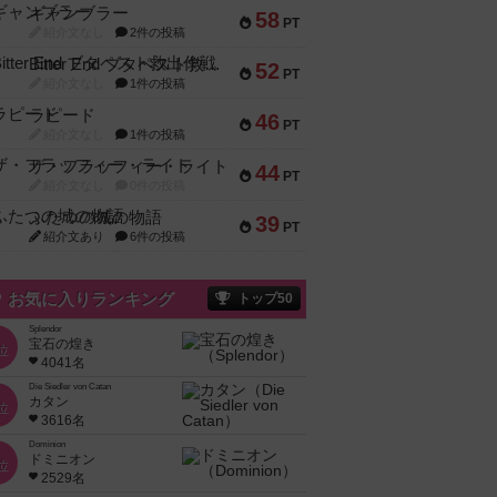
ギャンブラー
58
PT
紹介文なし
2件の投稿
Bitter End ブタペスト救出作戦
52
PT
紹介文なし
1件の投稿
ラピード
46
PT
紹介文なし
1件の投稿
ザ・フラッフィー・ライト
44
PT
紹介文なし
0件の投稿
ふたつの城の物語
39
PT
紹介文あり
6件の投稿
お気に入りランキング
トップ50
Splendor
宝石の煌き
位
4041名
Die Siedler von Catan
カタン
位
3616名
Dominion
ドミニオン
位
2529名