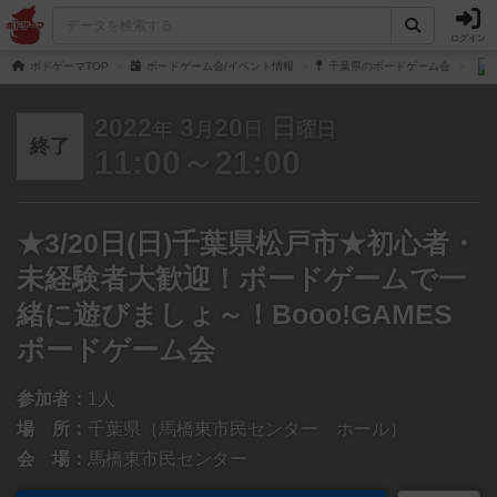
ログイン
ボドゲーマTOP
ボードゲーム会/イベント情報
千葉県のボードゲーム会
2022
3
20
日
年
月
日
曜日
終了
11:00～21:00
★3/20日(日)千葉県松戸市★初心者・
未経験者大歓迎！ボードゲームで一
緒に遊びましょ～！Booo!GAMES
ボードゲーム会
参加者：
1人
場 所：
千葉県（馬橋東市民センター ホール）
会 場：
馬橋東市民センター