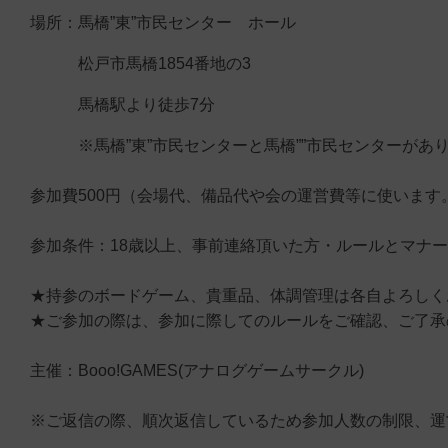
場所：馬橋”東”市民センター ホール
松戸市馬橋1854番地の3
馬橋駅より徒歩7分
※馬橋”東”市民センターと馬橋””市民センターがあ
参加費500円（会場代、備品代や会の運営費等に使いま
参加条件：18歳以上、事前連絡頂いた方・ルールとマナ
★持参のボードゲーム、貴重品、体調管理は各自よろしく
★ご参加の際は、参加に際してのルールをご確認、ご了承
主催：Booo!GAMES(アナログゲームサークル)
※ご返信の際、順次返信しているため参加人数の制限、運