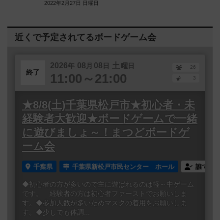
2022年2月27日 日曜日
近くで予定されてるボードゲーム会
2026
08
08
土
年
月
日
曜日
26
終了
11:00～21:00
3
★8/8(土)千葉県松戸市★初心者・未
経験者大歓迎★ボードゲームで一緒
に遊びましょ～！まつどボードゲ
ーム会
千葉県
千葉県新松戸市民センター ホール
誰でも
◆初心者の方が多いので主に遊ばれるのは軽～中ゲーム
です。 経験者の方は初心者ファーストでお願いしま
す。◆参加人数が多いためマスクの着用をお願いしま
す。◆少しでも体調...