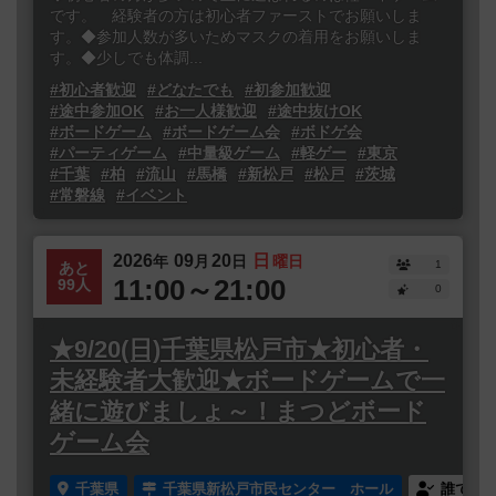
です。 経験者の方は初心者ファーストでお願いしま
す。◆参加人数が多いためマスクの着用をお願いしま
す。◆少しでも体調...
#初心者歓迎
#どなたでも
#初参加歓迎
#途中参加OK
#お一人様歓迎
#途中抜けOK
#ボードゲーム
#ボードゲーム会
#ボドゲ会
#パーティゲーム
#中量級ゲーム
#軽ゲー
#東京
#千葉
#柏
#流山
#馬橋
#新松戸
#松戸
#茨城
#常磐線
#イベント
2026
09
20
日
年
月
日
曜日
1
あと
11:00～21:00
99人
0
★9/20(日)千葉県松戸市★初心者・
未経験者大歓迎★ボードゲームで一
緒に遊びましょ～！まつどボード
ゲーム会
千葉県
千葉県新松戸市民センター ホール
誰でも