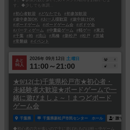
す。◆少しでも体調...
#初心者歓迎
#どなたでも
#初参加歓迎
#途中参加OK
#お一人様歓迎
#途中抜けOK
#ボードゲーム
#ボードゲーム会
#ボドゲ会
#パーティゲーム
#中量級ゲーム
#軽ゲー
#東京
#千葉
#柏
#流山
#馬橋
#新松戸
#松戸
#茨城
#常磐線
#イベント
2026
09
12
土
年
月
日
曜日
4
あと
11:00～21:00
96人
0
★9/12(土)千葉県松戸市★初心者・
未経験者大歓迎★ボードゲームで一
緒に遊びましょ～！まつどボード
ゲーム会
千葉県
千葉県新松戸市民センター ホール
誰でも
◆初心者の方が多いので主に遊ばれるのは軽～中ゲーム