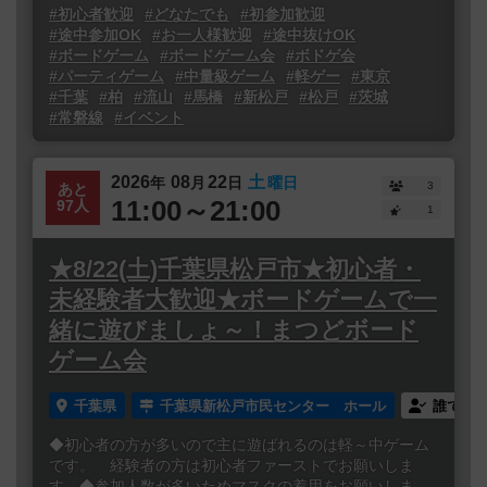
#初心者歓迎
#どなたでも
#初参加歓迎
#途中参加OK
#お一人様歓迎
#途中抜けOK
#ボードゲーム
#ボードゲーム会
#ボドゲ会
#パーティゲーム
#中量級ゲーム
#軽ゲー
#東京
#千葉
#柏
#流山
#馬橋
#新松戸
#松戸
#茨城
#常磐線
#イベント
2026
08
22
土
年
月
日
曜日
3
あと
11:00～21:00
97人
1
★8/22(土)千葉県松戸市★初心者・
未経験者大歓迎★ボードゲームで一
緒に遊びましょ～！まつどボード
ゲーム会
千葉県
千葉県新松戸市民センター ホール
誰でも
◆初心者の方が多いので主に遊ばれるのは軽～中ゲーム
です。 経験者の方は初心者ファーストでお願いしま
す。◆参加人数が多いためマスクの着用をお願いしま