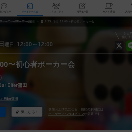
索
新着レビュー
ボードゲーム会
コミュニティ
掲示板一覧
カ
GameCafe&Bar Eifer蒲田
8/25（日）12:00〜初心者ポーカー会
シェ
盛り上
日
12:00～12:00
曜日
2:00〜初心者ポーカー会
）
ar Eifer蒲田
r Eifer蒲田
参加および気になる！機能の利用には
気になる！
ボドゲーマへのログイン
が必要です。