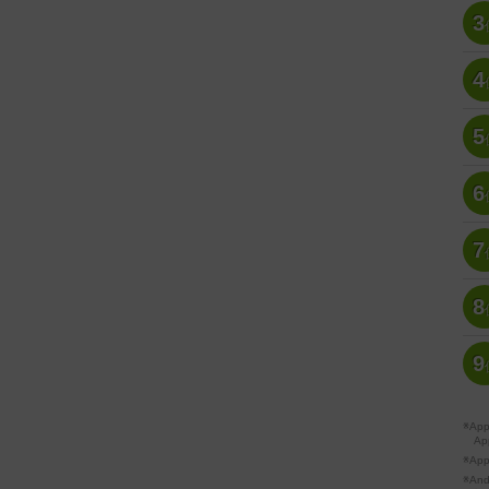
3
4
5
6
7
8
9
※A
Ap
※Ap
※A