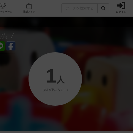
ログイン
フェ/店舗
人気ボードゲーム
通販ストア
アして
げよう
1
人
（0人が気になる！）