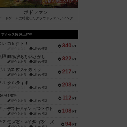
ボドファン
ボードゲームに特化したクラウドファンディング
アクセス数 急上昇中
コレクト！
340
PT
紹介文なし
1件の投稿
無限まちがいさがし
322
PT
紹介文あり
2件の投稿
ガルフストライク
217
PT
紹介文あり
1件の投稿
クルティボ
203
PT
紹介文なし
1件の投稿
1809
112
PT
紹介文あり
1件の投稿
ファースト・イン・フライト
108
PT
紹介文あり
3件の投稿
モズビ－ズ・レイダ－ズ
94
PT
紹介文あり
1件の投稿