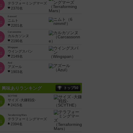
テラフォーミングマーズ
位
2370名
6 nimmt!
ニムト
位
2201名
Carcassonne
カルカソンヌ
位
2190名
Wingspan
ウイングスパン
位
2149名
Azul
アズール
位
1903名
興味ありランキング
トップ50
SCYTHE
サイズ -大鎌戦役-
位
2415名
Terraforming Mars
テラフォーミングマーズ
位
2394名