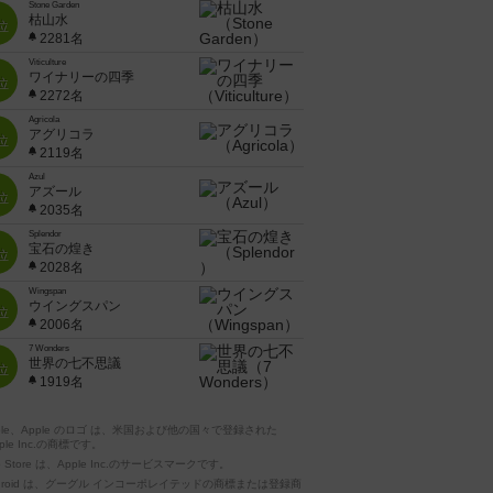
Stone Garden
枯山水
位
2281名
Viticulture
ワイナリーの四季
位
2272名
Agricola
アグリコラ
位
2119名
Azul
アズール
位
2035名
Splendor
宝石の煌き
位
2028名
Wingspan
ウイングスパン
位
2006名
7 Wonders
世界の七不思議
位
1919名
pple、Apple のロゴ は、米国および他の国々で登録された
ple Inc.の商標です。
p Store は、Apple Inc.のサービスマークです。
ndroid は、グーグル インコーポレイテッドの商標または登録商