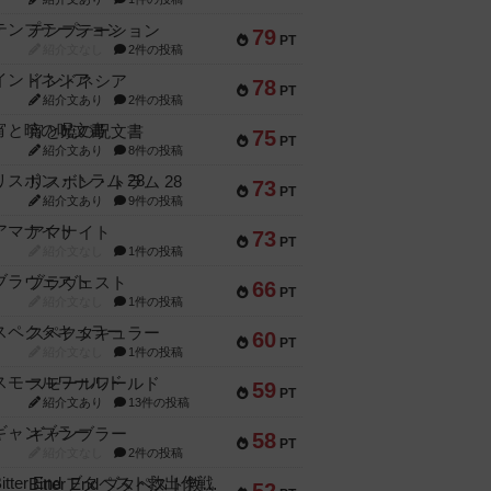
テンプテーション
79
PT
紹介文なし
2件の投稿
インドネシア
78
PT
紹介文あり
2件の投稿
宵と暁の呪文書
75
PT
紹介文あり
8件の投稿
リスボン・トラム 28
73
PT
紹介文あり
9件の投稿
アマナイト
73
PT
紹介文なし
1件の投稿
ブラヴェスト
66
PT
紹介文なし
1件の投稿
スペクタキュラー
60
PT
紹介文なし
1件の投稿
スモールワールド
59
PT
紹介文あり
13件の投稿
ギャンブラー
58
PT
紹介文なし
2件の投稿
Bitter End ブタペスト救出作戦