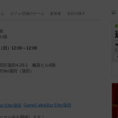
ーム
カフェ/
店舗の
ゲーム
参加者
当日の
様子
能
れ様
日（日）
12:00～12:00
区蒲田4-29-1 楓葵ビル6階
r Eifer蒲田（蒲田）
GameCafe&Bar Eifer蒲田
ーカー会を開催します！