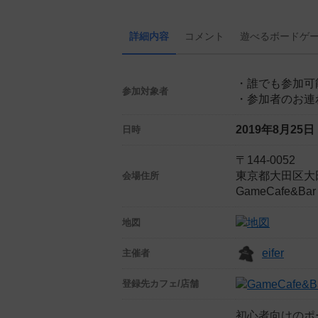
詳細内容
コメント
遊べる
ボード
ゲ
・誰でも参加可
参加対象者
・参加者のお連
2019年8月25
日時
〒144-0052
東京都大田区大田
会場住所
GameCafe&Ba
地図
eifer
主催者
登録先
カフェ/店舗
初心者向けのポ