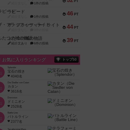
52
PT
紹介文なし
1件の投稿
ラピード
46
PT
紹介文なし
1件の投稿
ザ・フラッフィー・ライト
44
PT
紹介文なし
0件の投稿
ふたつの城の物語
39
PT
紹介文あり
6件の投稿
お気に入りランキング
トップ50
Splendor
宝石の煌き
位
4040名
Die Siedler von Catan
カタン
位
3616名
Dominion
ドミニオン
位
2528名
Battle Line
バトルライン
位
2377名
Terraforming Mars