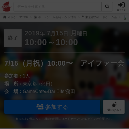
ログイン
ボドゲーマTOP
ボードゲーム会/イベント情報
東京都のボードゲーム会
2019
7
15
月
年
月
日
曜日
終了
10:00～10:00
7/15（月祝）10:00〜 アイファー会
参加者：
1人
場 所：
東京都（蒲田）
会 場：
GameCafe&Bar Eifer蒲田
参加する
気になる！
参加および気になる！機能の利用には
ボドゲーマへのログイン
が必要です。