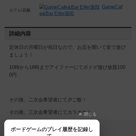
GameCaf
カフェ/店舗
e&Bar Eifer蒲田
詳細内容
定休日の月曜日が祝日なので、お店を開いて皆で遊び
ましょう！
10時から18時までアイファーにてボドゲ遊び放題100
0円
その後、二次会希望者にて夕ご飯！
その後、三次会希望者にてカラオケ！
閉じる
Copyright (c)
ボードゲームのプレイ履歴を記録し
【ボドゲーマ】ボードゲームの総合情報サイト