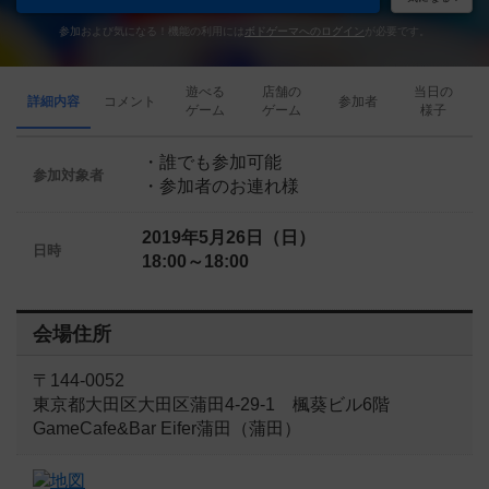
参加および気になる！機能の利用には
ボドゲーマへのログイン
が必要です。
遊べる
店舗の
当日の
詳細内容
コメント
参加者
ゲーム
ゲーム
様子
・誰でも参加可能
参加対象者
・参加者のお連れ様
2019年5月26日（日）
日時
18:00～18:00
会場住所
〒144-0052
東京都大田区大田区蒲田4-29-1 楓葵ビル6階
GameCafe&Bar Eifer蒲田（蒲田）