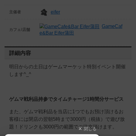
eifer
主催者
GameCaf
カフェ/店舗
e&Bar Eifer蒲田
詳細内容
明日からの土日はゲームマーケット特別イベント開催
します^_^
ゲムマ戦利品持参でタイムチャージ1時間分サービス
また、ゲムマ戦利品を当店に1つでもお預け頂けるお
客様には閉店の翌朝5時まで3000円（税抜）で遊び放
題！ドリンクも3000円の範囲でご注文頂けます。
閉じる