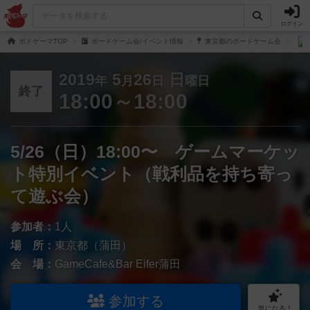
ログイン
ボドゲーマTOP
ボードゲーム会/イベント情報
東京都のボードゲーム会
2019
5
26
日
年
月
日
曜日
終了
18:00～18:00
5/26（日）18:00〜 ゲームマーケッ
ト特別イベント（戦利品を持ち寄っ
て遊ぶ会）
参加者：
1人
場 所：
東京都（蒲田）
会 場：
GameCafe&Bar Eifer蒲田
参加する
気になる！