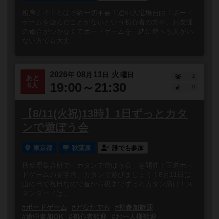
相席ナイトとは予約一切不要！途中入退場自由！ボード
ゲームを遊んだことがないという初心者の方や、お友達
の都合がつかなくてボードゲームを一緒に遊べる人がい
ない方でも大丈...
2026
08
11
火
年
月
日
曜日
2
あと
19:00～21:30
6人
0
【8/11(火祝)13時】1日ずっとカタ
ンで遊ぼう会
東京都
秋葉原
誰でも参加
秋葉原集会所で「カタンで遊ぼう会」を開催！王道ボー
ドゲームの金字塔、カタンで遊びましょう！8月11日は
山の日で祝日なので昼から夜までずっとカタン漬け！ス
タンダードは...
#ボードゲーム
#どなたでも
#初参加歓迎
#途中参加OK
#初心者歓迎
#お一人様歓迎