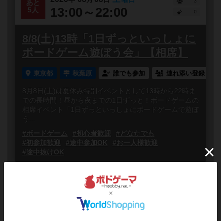
3
あと
13:00～22:00
5人
0
8/8(土)13時「1日ずっといっしょに
ボードゲーム遊ぼう会」【相席】
東京都
秋葉原
誰でも参加
連れ添い登録
8月8日(土)は夏休み特別イベントとして13時から22時ま
での長時間！昼から夜までの1日ずっと！ボードゲームの
相席イベント「1日ずっといっしょにボードゲームで遊ぼ
う...
#ボードゲーム
#初心者歓迎
#どなたでも
#初参加歓迎
#途中参加OK
#お一人様歓迎
#途中抜けOK
2026
08
09
日
年
月
日
曜日
2
あと
13:00～18:00
6人
0
8/9(日)13時「いっしょにボードゲ