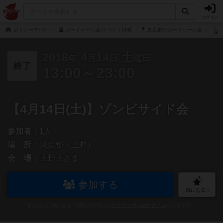
ログイン
ボドゲーマTOP
ボードゲーム会/イベント情報
東京都のボードゲーム会
2018
4
14
土
年
月
日
曜日
終了
13:00～23:00
【4月14日(土)】ゾンビサイド会
参加者：
1人
場 所：
東京都（上野）
会 場：
上野上さま
参加する
気になる！
参加および気になる！機能の利用には
ボドゲーマへのログイン
が必要です。