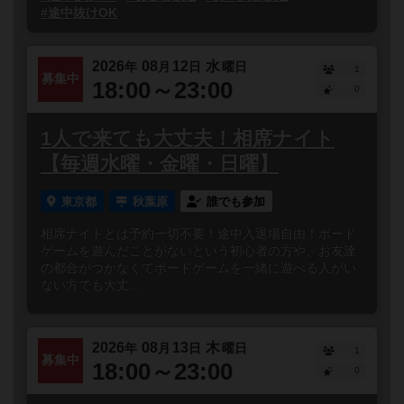
#途中抜けOK
2026
08
12
水
年
月
日
曜日
1
募集中
18:00～23:00
0
1人で来ても大丈夫！相席ナイト
【毎週水曜・金曜・日曜】
東京都
秋葉原
誰でも参加
相席ナイトとは予約一切不要！途中入退場自由！ボード
ゲームを遊んだことがないという初心者の方や、お友達
の都合がつかなくてボードゲームを一緒に遊べる人がい
ない方でも大丈...
2026
08
13
木
年
月
日
曜日
1
募集中
18:00～23:00
0