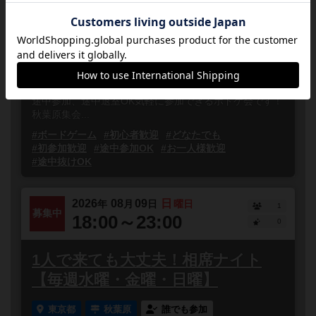
ーム遊ぼう会」【相席】
東京都
秋葉原
誰でも参加
連れ添い登録
8月は毎週日曜日13時からボードゲームの相席イベント
「いっしょにボードゲームで遊ぼう会」を開催します！
途中参加、途中退室OK気軽に参加できるボドゲ会です！
秋葉原集会...
#ボードゲーム
#初心者歓迎
#どなたでも
#初参加歓迎
#途中参加OK
#お一人様歓迎
#途中抜けOK
2026
08
09
日
年
月
日
曜日
1
募集中
18:00～23:00
0
1人で来ても大丈夫！相席ナイト
【毎週水曜・金曜・日曜】
東京都
秋葉原
誰でも参加