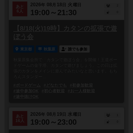
2026
08
18
火
年
月
日
曜日
2
あと
19:00～21:30
6人
0
【8/18(火)19時】カタンの拡張で遊
ぼう会
東京都
秋葉原
誰でも参加
秋葉原集会所で「カタンで遊ぼう会」を開催！王道ボー
ドゲームの金字塔、カタンで遊びましょう。この日は拡
張のカタンをメインに遊んでみたいなと思います。もち
ろんスタンダー...
#ボードゲーム
#どなたでも
#初参加歓迎
#途中参加OK
#初心者歓迎
#お一人様歓迎
#途中抜けOK
2026
08
19
水
年
月
日
曜日
1
あと
19:00～23:00
16人
0