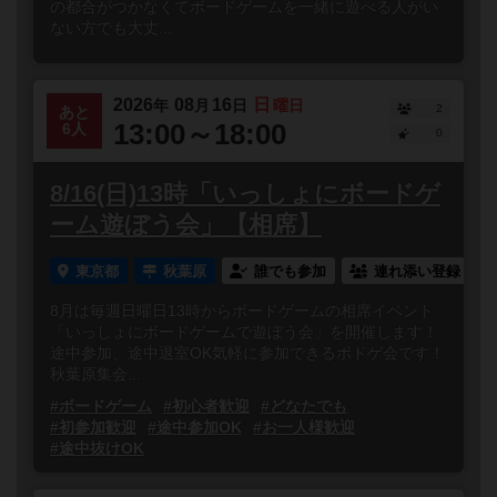
の都合がつかなくてボードゲームを一緒に遊べる人がい
ない方でも大丈...
2026
08
16
日
年
月
日
曜日
2
あと
13:00～18:00
6人
0
8/16(日)13時「いっしょにボードゲ
ーム遊ぼう会」【相席】
東京都
秋葉原
誰でも参加
連れ添い登録
8月は毎週日曜日13時からボードゲームの相席イベント
「いっしょにボードゲームで遊ぼう会」を開催します！
途中参加、途中退室OK気軽に参加できるボドゲ会です！
秋葉原集会...
#ボードゲーム
#初心者歓迎
#どなたでも
#初参加歓迎
#途中参加OK
#お一人様歓迎
#途中抜けOK