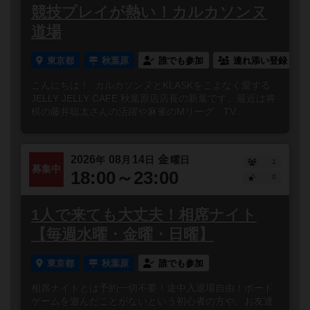
競技プレイが熱い！カルカソンヌ
道場
東京都
秋葉原
誰でも参加
連れ添い登録
こんにちは！ カルカソンヌとKLASKをこよなく愛する
JELLY JELLY CAFE 秋葉原店店長の新葉です。最近は将
棋の藤井聡太さんの活躍や麻雀のMリーグ、TV...
2026
08
14
金
年
月
日
曜日
1
募集中
18:00～23:00
0
1人で来ても大丈夫！相席ナイト
【毎週水曜・金曜・日曜】
東京都
秋葉原
誰でも参加
相席ナイトとは予約一切不要！途中入退場自由！ボード
ゲームを遊んだことがないという初心者の方や、お友達