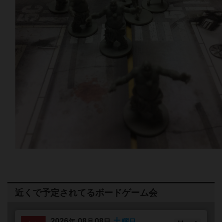
近くで予定されてるボードゲーム会
2026
08
08
土
年
月
日
曜日