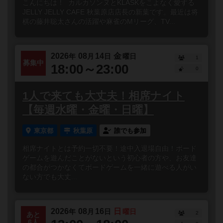
こんにちは！ カルカソンヌとKLASKをこよなく愛する
JELLY JELLY CAFE 秋葉原店店長の新葉です。最近は将
棋の藤井聡太さんの活躍や麻雀のMリーグ、TV...
2026
08
14
金
年
月
日
曜日
1
募集中
18:00～23:00
0
1人で来ても大丈夫！相席ナイト
【毎週水曜・金曜・日曜】
東京都
秋葉原
誰でも参加
相席ナイトとは予約一切不要！途中入退場自由！ボード
ゲームを遊んだことがないという初心者の方や、お友達
の都合がつかなくてボードゲームを一緒に遊べる人がい
ない方でも大丈...
2026
08
16
日
年
月
日
曜日
2
あと
6人