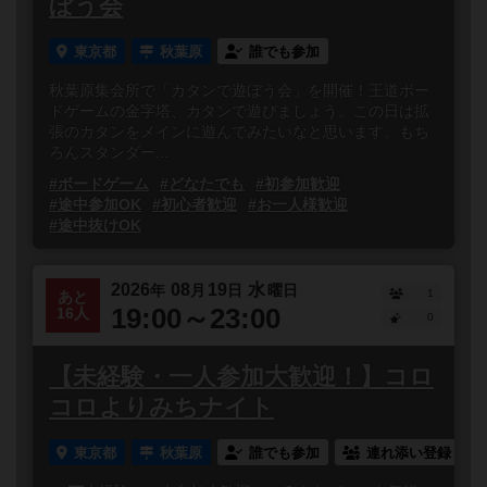
ぼう会
東京都
秋葉原
誰でも参加
秋葉原集会所で「カタンで遊ぼう会」を開催！王道ボー
ドゲームの金字塔、カタンで遊びましょう。この日は拡
張のカタンをメインに遊んでみたいなと思います。もち
ろんスタンダー...
#ボードゲーム
#どなたでも
#初参加歓迎
#途中参加OK
#初心者歓迎
#お一人様歓迎
#途中抜けOK
2026
08
19
水
年
月
日
曜日
1
あと
19:00～23:00
16人
0
【未経験・一人参加大歓迎！】コロ
コロよりみちナイト
東京都
秋葉原
誰でも参加
連れ添い登録