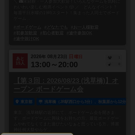
＼ 🌃未経験・一人参加大歓迎！いろんなゲームを気軽に
わいわい楽しむ相席イベント 🎲 ／ どんなイベント？
毎週平日水曜の19時スタート！集まった人同士でボード
ゲーム...
#ボードゲーム
#どなたでも
#お一人様歓迎
#初参加歓迎
#初心者歓迎
#途中参加OK
#途中抜けOK
2026
08
23
日
年
月
日
曜日
1
あと
13:00～20:00
15人
0
【第３回：2026/08/23 (浅草橋)】オ
ープン ボードゲーム会
東京都
浅草橋（JR駅西口から3分）、秋葉原から12分
東京、浅草橋駅の近郊にて、ボードゲーム会を開きま
す。ボードゲームに興味をお持ちの方、最近ボードゲー
ムやれてなくてまた遊びたいなぁと思っている方、博麗
神社例大祭やらゲ...