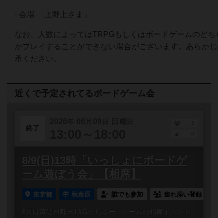
- 会場 「上野上さま」
なお、人数によってはTRPGもしくはボードゲームのどち
かプレイすることができない場合がございます。あらかじ
承ください。
近くで予定されてるボードゲーム会
2026
08
09
日
年
月
日
曜日
2
終了
13:00～18:00
0
8/9(日)13時「いっしょにボードゲ
ーム遊ぼう会」【相席】
東京都
秋葉原
誰でも参加
連れ添い登録
8月は毎週日曜日13時からボードゲームの相席イベント