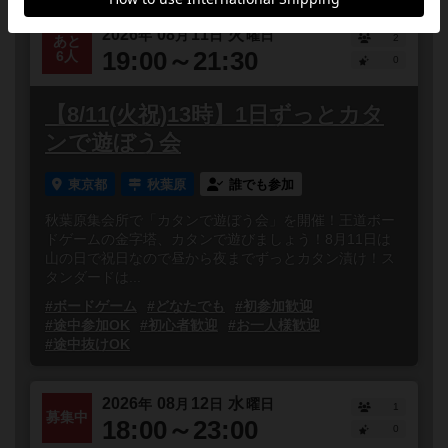
2026
08
11
火
年
月
日
曜日
2
あと
19:00～21:30
6人
0
【8/11(火祝)13時】1日ずっとカタ
ンで遊ぼう会
東京都
秋葉原
誰でも参加
秋葉原集会所で「カタンで遊ぼう会」を開催！王道ボー
ドゲームの金字塔、カタンで遊びましょう！8月11日は
山の日で祝日なので昼から夜までずっとカタン漬け！ス
タンダードは...
#ボードゲーム
#どなたでも
#初参加歓迎
#途中参加OK
#初心者歓迎
#お一人様歓迎
#途中抜けOK
2026
08
12
水
年
月
日
曜日
1
募集中
18:00～23:00
0