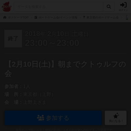
ログイン
ボドゲーマTOP
ボードゲーム会/イベント情報
東京都のボードゲーム会
2018
2
10
土
年
月
日
曜日
終了
23:00～23:00
【2月10日(土)】朝までクトゥルフの
会
参加者：
1人
場 所：
東京都（上野）
会 場：
上野上さま
参加する
気になる！
参加および気になる！機能の利用には
ボドゲーマへのログイン
が必要です。