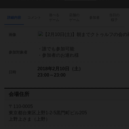
遊べる
店舗の
当日の
詳細内容
コメント
参加者
ゲーム
ゲーム
様子
画像
・誰でも参加可能
参加対象者
・参加者のお連れ様
2018年2月10日（土）
日時
23:00～23:00
会場住所
〒110-0005
東京都台東区上野1-2-5黒門町ビル205
上野上さま（上野）