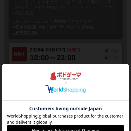
「いっしょにボードゲームで遊ぼう会」を開催します！
途中参加、途中退室OK気軽に参加できるボドゲ会です！
秋葉原集会...
#ボードゲーム
#初心者歓迎
#どなたでも
#初参加歓迎
#途中参加OK
#お一人様歓迎
#途中抜けOK
2026
08
09
日
年
月
日
曜日
1
募集中
18:00～23:00
0
1人で来ても大丈夫！相席ナイト
【毎週水曜・金曜・日曜】
東京都
秋葉原
誰でも参加
相席ナイトとは予約一切不要！途中入退場自由！ボード
ゲームを遊んだことがないという初心者の方や、お友達
の都合がつかなくてボードゲームを一緒に遊べる人がい
ない方でも大丈...