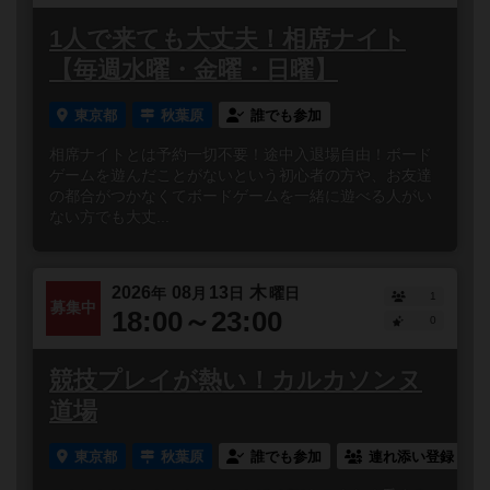
1人で来ても大丈夫！相席ナイト
【毎週水曜・金曜・日曜】
東京都
秋葉原
誰でも参加
相席ナイトとは予約一切不要！途中入退場自由！ボード
ゲームを遊んだことがないという初心者の方や、お友達
の都合がつかなくてボードゲームを一緒に遊べる人がい
ない方でも大丈...
2026
08
13
木
年
月
日
曜日
1
募集中
18:00～23:00
0
競技プレイが熱い！カルカソンヌ
道場
東京都
秋葉原
誰でも参加
連れ添い登録