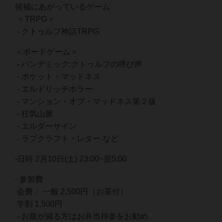
候補にあがっているゲーム
＜TRPG＞
- クトゥルフ神話TRPG
＜ボードゲーム＞
- パンデミック:クトゥルフの呼び声
- ポケット・マッドネス
- エルドリッチホラー
- マンション・オブ・マッドネス第２版
- 狂気山脈
- エルダーサイン
- ラブクラフト・レター など
-日時 2月10日(土) 23:00~翌5:00
- 参加費
会費： 一般 2,500円（お茶付）
学割 1,500円
- お腹が減る方はお弁当持参をお勧め