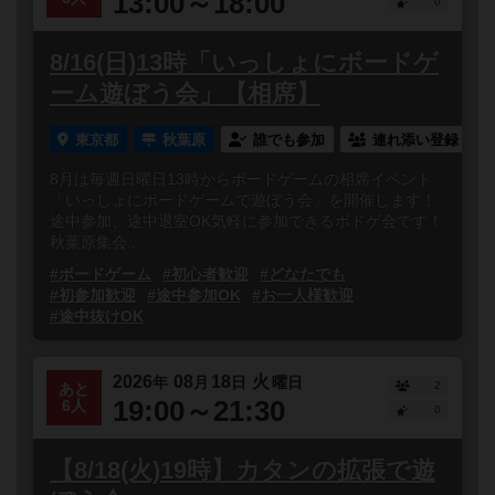
13:00～18:00
0
8/16(日)13時「いっしょにボードゲ
ーム遊ぼう会」【相席】
東京都
秋葉原
誰でも参加
連れ添い登録
8月は毎週日曜日13時からボードゲームの相席イベント
「いっしょにボードゲームで遊ぼう会」を開催します！
途中参加、途中退室OK気軽に参加できるボドゲ会です！
秋葉原集会...
#ボードゲーム
#初心者歓迎
#どなたでも
#初参加歓迎
#途中参加OK
#お一人様歓迎
#途中抜けOK
2026
08
18
火
年
月
日
曜日
2
あと
19:00～21:30
6人
0
【8/18(火)19時】カタンの拡張で遊