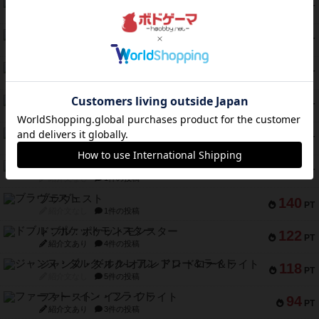
コレクト！
240
PT
紹介文なし
1件の投稿
トリオンフ ア マレンゴ
236
PT
紹介文あり
1件の投稿
エレメンツ
232
PT
紹介文あり
4件の投稿
バー！パーティー
212
PT
紹介文なし
1件の投稿
ギョッと
154
PT
紹介文あり
1件の投稿
クルティボ
152
PT
紹介文なし
1件の投稿
ブラヴェスト
140
PT
紹介文なし
1件の投稿
ドブル：ポケットモンスター
122
PT
紹介文あり
4件の投稿
ジャンヌ・ダルク-オルレアン ドロー＆ライト
118
PT
紹介文なし
5件の投稿
ファースト・イン・フライト
94
PT
紹介文あり
3件の投稿