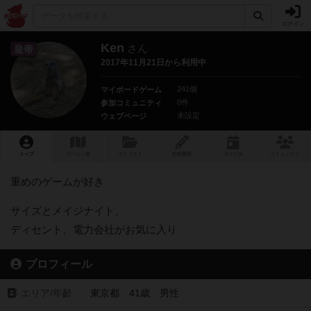
ログイン
Ken
さん
皇帝
2017年11月21日から利用中
241個
マイボードゲーム
0件
参加コミュニティ
未設定
ウェブページ
トップ
ゲーム一覧
マイリスト
投稿履歴
ボ
ドゲ
会
コミュニティ
重めのゲームが好き
サイズとメイジナイト、
ディセント、電力会社がお気に入り
プロフィール
エリア/年齡
東京都 41歳 男性