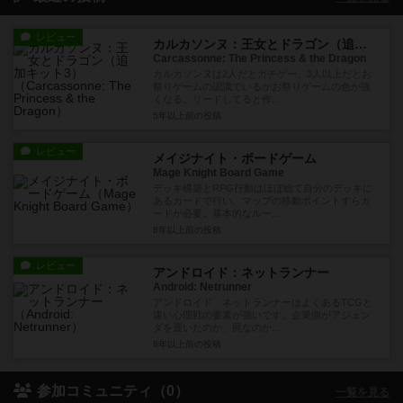
レビュー
カルカソンヌ：王女とドラゴン（追加キット3）
Carcassonne: The Princess & the Dragon
カルカソンヌは2人だとガチゲー、3人以上だとお
祭りゲームの認識でいるがお祭りゲームの色が強
くなる。リードしてると作...
5年以上前
の投稿
レビュー
メイジナイト・ボードゲーム
Mage Knight Board Game
デッキ構築とRPG行動はほぼ総て自分のデッキに
あるカードで行い、マップの移動ポイントすらカ
ードが必要。基本的なルー...
8年以上前
の投稿
レビュー
アンドロイド：ネットランナー
Android: Netrunner
アンドロイド ネットランナーはよくあるTCGと
違い心理戦の要素が強いです。企業側がアジェン
ダを置いたのか、罠なのか...
8年以上前
の投稿
参加コミュニティ（0）
一覧を見る