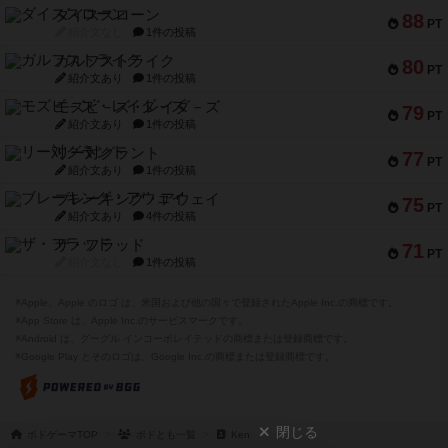
ダイススローン
88
PT
紹介文なし
1件の投稿
ガルフストライク
80
PT
紹介文あり
1件の投稿
モズビ－ズ・レイダ－ズ
79
PT
紹介文あり
1件の投稿
リー対グラント
77
PT
紹介文あり
1件の投稿
ブレーキング・アウェイ
75
PT
紹介文あり
4件の投稿
ザ・フラッド
71
PT
紹介文なし
1件の投稿
※Apple、Apple のロゴ は、米国および他の国々で登録されたApple Inc.の商標です。
※App Store は、Apple Inc.のサービスマークです。
※Android は、グーグル インコーポレイテッドの商標または登録商標です。
※Google Play とそのロゴは、Google Inc.の商標または登録商標です。
閉じる
ボドゲーマTOP
ボドとも一覧
Ken