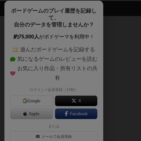
ボドゲーマTOP
ボードゲームのプレイ履歴を記録し
て、
ボードゲームを検索する
自分のデータを管理しませんか？
約75,000人
がボドゲーマを利用中！
ボードゲームの新着レビュー
遊んだボードゲームを記録する
ボードゲーム会情報
気になるゲームのレビューを読む
お気に入り作品・所有リストの共
メカニクス特集
有
掲示板・トピックス
ログイン / 会員登録（10秒）
Google
X
ボドとも・会員一覧
Apple
Facebook
ボードゲーム業界コラム
または
ボドゲーマご利用案内
メールで会員登録