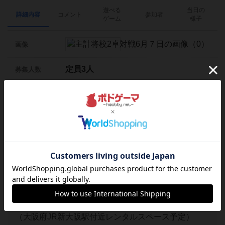
遊べる
当日の
詳細内容
コメント
参加者
ゲーム
様子
画像
定員3人
募集人数
・誰でも参加可能
参加対象者
・コミュニティのメンバー
2026年6月7日（日）
日時
10:00～20:00
¥ 1,500
費用
会場住所
（大阪府JR新大阪駅付近レンタルスペース予定）