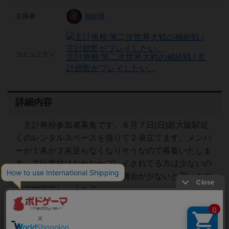
keniti
主催者
コミュニティ
主計将校:第二次世界大戦の補給戦 / 主
計総監がプレイしたい。
詳細内容
主計将校参加者募集です。６月７日(日)新大阪駅近
くのレンタルスペースを借りて２卓立てます。メンバ
ーが１名か２名足らなくなりそうなので募集いたしま
す。主計将校はなかなかプレイされてる方は少ないの
でなかなか多人数でプレイは機会が少ないと思います
ので如何でしょうか？
閉じる
Copyright (c)
ボードゲームのプレイ履歴を記録し
【ボドゲーマ】ボードゲームの総合情報サイト