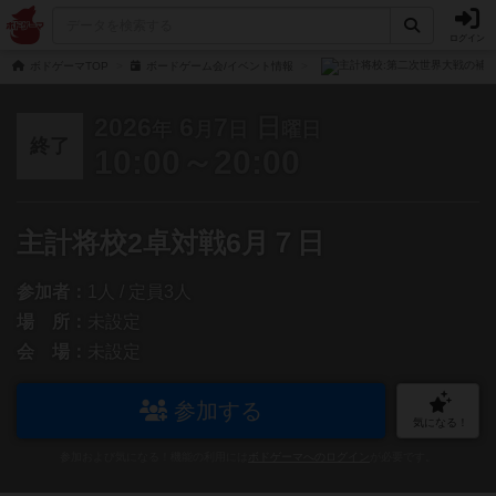
ログイン
ボドゲーマTOP
ボードゲーム会/イベント情報
2026
6
7
日
年
月
日
曜日
終了
10:00～20:00
主計将校2卓対戦6月７日
参加者：
1人 / 定員3人
場 所：
未設定
会 場：
未設定
参加する
気になる！
参加および気になる！機能の利用には
ボドゲーマへのログイン
が必要です。