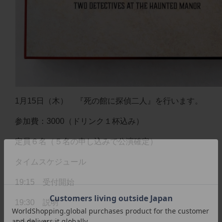
1月15日（木） 『死の館に探偵二人』を行います。
参加費：3000（ドリンク１杯込み）
定員６名（５名の申し込みで公演確定）
タイムスケジュール
19:15 受付開始
19:30 説明