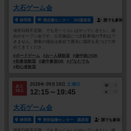
大石ゲーム会
静岡県
積志働センター 302講座室
誰でも参加
場所日程不定期、でも月一くらいはやっていきたい、緩
めのオープン会です。公共施設につき駐車場の予約はで
きません。満車の場合は各自で適当に場所を見つけて停
めてきてくださ...
#ボードゲーム
#お一人様歓迎
#途中抜けOK
#初参加歓迎
#途中参加OK
#どなたでも
#初心者歓迎
2026
09
19
土
年
月
日
曜日
2
あと
12:15～19:45
18人
1
大石ゲーム会
静岡県
東部協働センター 講座室
誰でも参加
場所日程不定期、でも月一くらいはやっていきたい、緩