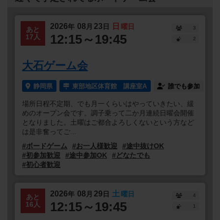
2026
08
23
日
年
月
日
曜日
3
あと
12:15～19:45
17人
2
大石ゲーム会
静岡県
東部地区体育館 講座室A
誰でも参加
場所日程不定期、でも月一くらいはやっていきたい、緩
めのオープン会です。調子乗って二か月連続日曜会開催
となりました。土曜はご都合よろしくないという方など
は是非奮ってご...
#ボードゲーム
#お一人様歓迎
#途中抜けOK
#初参加歓迎
#途中参加OK
#どなたでも
#初心者歓迎
2026
08
29
土
年
月
日
曜日
4
あと
12:15～19:45
16人
1