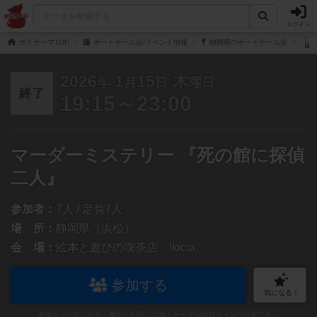
ログイン
ボドゲーマTOP
ボードゲーム会/イベント情報
静岡県のボードゲーム会
2026
1
15
木
年
月
日
曜日
終了
19:15～23:00
マーダーミステリー 『死の館に探偵
二人』
参加者：
7人 / 定員7人
場 所：
静岡県（浜松）
会 場：
絵本と遊びの喫茶店 ikicia
参加する
気になる！
参加および気になる！機能の利用には
ボドゲーマへのログイン
が必要です。