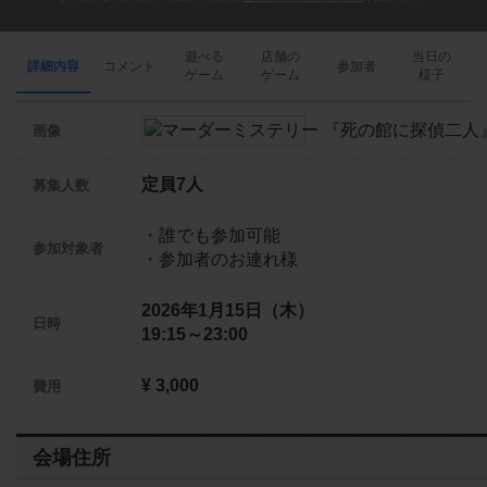
遊べる
店舗の
当日の
詳細内容
コメント
参加者
ゲーム
ゲーム
様子
画像
定員7人
募集人数
・誰でも参加可能
参加対象者
・参加者のお連れ様
2026年1月15日（木）
日時
19:15～23:00
¥ 3,000
費用
会場住所