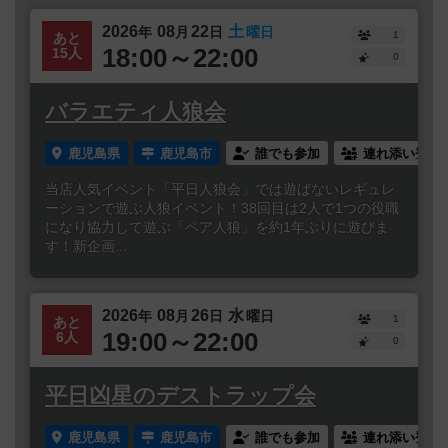
2026
08
22
土
年
月
日
曜日
1
あと
18:00～22:00
15人
0
バラエティ人狼会
鹿児島県
鹿児島市
誰でも参加
連れ添い登録
当店人気イベント「平日人狼会」では遊ばないレギュレ
ーションで遊ぶ人狼イベント！38回目は2人で1つの役職
になり協力して遊ぶ「ペア人狼」を約1年ぶりに遊びま
す！新企画...
2026
08
26
水
年
月
日
曜日
1
あと
19:00～22:00
6人
0
平日凶星のデストラップ会
鹿児島県
鹿児島市
誰でも参加
連れ添い登録