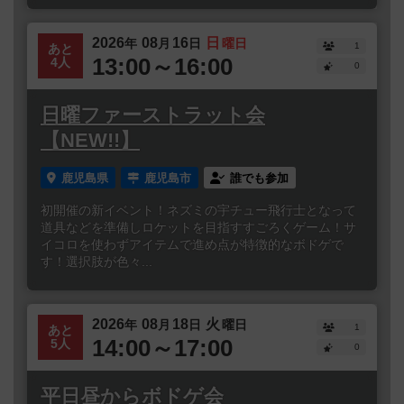
2026
08
16
日
年
月
日
曜日
1
あと
13:00～16:00
4人
0
日曜ファーストラット会
【NEW!!】
鹿児島県
鹿児島市
誰でも参加
初開催の新イベント！ネズミの宇チュー飛行士となって
道具などを準備しロケットを目指すすごろくゲーム！サ
イコロを使わずアイテムで進め点が特徴的なボドゲで
す！選択肢が色々...
2026
08
18
火
年
月
日
曜日
1
あと
14:00～17:00
5人
0
平日昼からボドゲ会