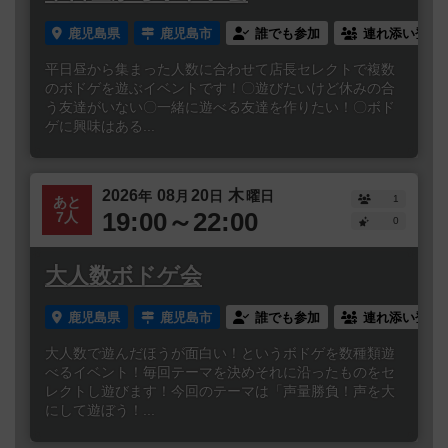
鹿児島県
鹿児島市
誰でも参加
連れ添い登録
平日昼から集まった人数に合わせて店長セレクトで複数
のボドゲを遊ぶイベントです！〇遊びたいけど休みの合
う友達がいない〇一緒に遊べる友達を作りたい！〇ボド
ゲに興味はある...
2026
08
20
木
年
月
日
曜日
1
あと
19:00～22:00
7人
0
大人数ボドゲ会
鹿児島県
鹿児島市
誰でも参加
連れ添い登録
大人数で遊んだほうが面白い！というボドゲを数種類遊
べるイベント！毎回テーマを決めそれに沿ったものをセ
レクトし遊びます！今回のテーマは「声量勝負！声を大
にして遊ぼう！...