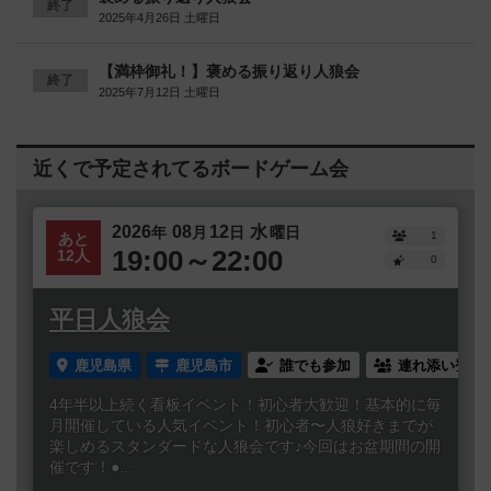
終了
2025年4月26日 土曜日
【満枠御礼！】褒める振り返り人狼会
終了
2025年7月12日 土曜日
近くで予定されてるボードゲーム会
2026
08
12
水
年
月
日
曜日
1
あと
19:00～22:00
12人
0
平日人狼会
鹿児島県
鹿児島市
誰でも参加
連れ添い登録
4年半以上続く看板イベント！初心者大歓迎！基本的に毎
月開催している人気イベント！初心者〜人狼好きまでが
楽しめるスタンダードな人狼会です♪今回はお盆期間の開
催です！●...