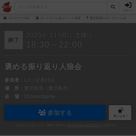
ログイン
ボドゲーマTOP
ボードゲーム会/イベント情報
鹿児島県のボードゲーム会
2025
11
8
土
年
月
日
曜日
終了
18:30～22:00
褒める振り返り人狼会
参加者：
1人 / 定員13人
場 所：
鹿児島県（鹿児島市）
会 場：
33.boardgame
参加する
気になる！
参加および気になる！機能の利用には
ボドゲーマへのログイン
が必要です。