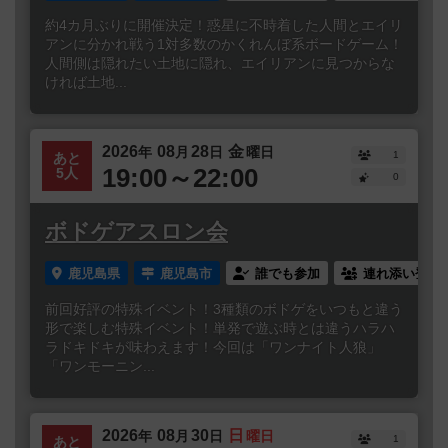
約4カ月ぶりに開催決定！惑星に不時着した人間とエイリ
アンに分かれ戦う1対多数のかくれんぼ系ボードゲーム！
人間側は隠れたい土地に隠れ、エイリアンに見つからな
ければ土地...
2026
08
28
金
年
月
日
曜日
1
あと
19:00～22:00
5人
0
ボドゲアスロン会
鹿児島県
鹿児島市
誰でも参加
連れ添い登録
前回好評の特殊イベント！3種類のボドゲをいつもと違う
形で楽しむ特殊イベント！単発で遊ぶ時とは違うハラハ
ラドキドキが味わえます！今回は「ワンナイト人狼」
「ワンモーニン...
2026
08
30
日
年
月
日
曜日
1
あと