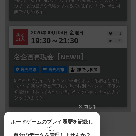
馬のような駆け引きボドゲ！賭ける種類がいくつかある
ので、どの選択や戦略を取れる点が面白い！初の単独開
催で楽しめるイ...
2026
09
04
金
年
月
日
曜日
1
あと
19:30～21:30
11人
0
名企画再現会【NEW!!】
鹿児島県
鹿児島市
誰でも参加
新企画の特別イベントテレビ番組やネット配信などで行
われた企画を実際に再現して遊ぶ特別イベント！子供の
頃憧れたりやってみたいと思ったあの企画を大人の力で
やってみようと...
閉じる
Copyright (c)
ボードゲームのプレイ履歴を記録し
【ボドゲーマ】ボードゲームの総合情報サイト
て、
All rights reserved.
自分のデータを管理しませんか？