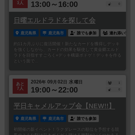
13:00～16:00
3人
0
日曜エルドラドを探して会
鹿児島県
鹿児島市
誰でも参加
連れ添い登録
約11カ月ぶりに復活開催！新たなカードを獲得しデッキ
を強くしながら、カードの効果を駆使して黄金郷エルド
ラドを目指すすごろく×デッキ構築ボドゲ！デッキを作る
という面で...
2026
09
02
水
年
月
日
曜日
1
あと
19:00～22:00
7人
0
平日キャメルアップ会【NEW!!】
鹿児島県
鹿児島市
誰でも参加
初開催の新イベント！ラクダレースの順位を予想する競