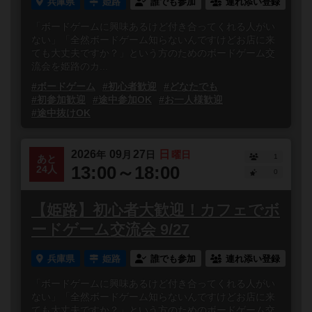
兵庫県
姫路
誰でも参加
連れ添い登録
「ボードゲームに興味あるけど付き合ってくれる人がい
ない」「全然ボードゲーム知らないんですけどお店に来
ても大丈夫ですか？」という方のためのボードゲーム交
流会を姫路のカ...
#ボードゲーム
#初心者歓迎
#どなたでも
#初参加歓迎
#途中参加OK
#お一人様歓迎
#途中抜けOK
2026
09
27
日
年
月
日
曜日
1
あと
13:00～18:00
24人
0
【姫路】初心者大歓迎！カフェでボ
ードゲーム交流会 9/27
兵庫県
姫路
誰でも参加
連れ添い登録
「ボードゲームに興味あるけど付き合ってくれる人がい
ない」「全然ボードゲーム知らないんですけどお店に来
ても大丈夫ですか？」という方のためのボードゲーム交