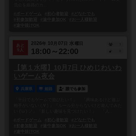
流会を姫路のカ...
#ボードゲーム
#初心者歓迎
#どなたでも
#初参加歓迎
#途中参加OK
#お一人様歓迎
#途中抜けOK
2026
10
07
水
年
月
日
曜日
1
あと
18:00～22:00
9人
0
【第１水曜】10月7日 ひめじわいわ
いゲーム夜会
兵庫県
姫路
誰でも参加
『平日でもゲームで遊びたい！』 『興味あるけど遊ぶ
相手がいない (;∀;) 』『ルール分からないけど遊んでみた
い ('ω') ノ』『新しい趣味を見つけたい！』 『人...
#ボードゲーム
#初心者歓迎
#どなたでも
#初参加歓迎
#途中参加OK
#お一人様歓迎
#途中抜けOK