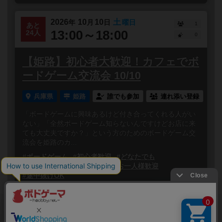
2026
10
10
土
年
月
日
曜日
1
あと
13:00～18:00
24人
0
【姫路】初心者大歓迎！カフェでボ
ードゲーム交流会 10/10
兵庫県
姫路
誰でも参加
連れ添い登録
「ボードゲームに興味あるけど付き合ってくれる人がい
ない」「全然ボードゲーム知らないんですけどお店に来
ても大丈夫ですか？」という方のためのボードゲーム交
流会を姫路のカ...
#ボードゲーム
#初心者歓迎
#どなたでも
#初参加歓迎
#途中参加OK
#お一人様歓迎
#途中抜けOK
閉じる
Copyright (c)
ボードゲームのプレイ履歴を記録し
【ボドゲーマ】ボードゲームの総合情報サイト
て、
All rights reserved.