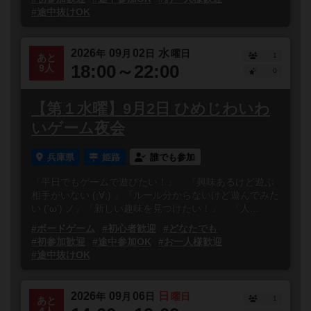
#途中抜けOK
2026
09
02
水
年
月
日
曜日
1
あと
18:00～22:00
9人
0
【第１水曜】9月2日 ひめじわいわ
いゲーム夜会
兵庫県
姫路
誰でも参加
『平日でもゲームで遊びたい！』 『興味あるけど遊ぶ
相手がいない (;∀;) 』『ルール分からないけど遊んでみた
い ('ω') ノ』『新しい趣味を見つけたい！』 『人...
#ボードゲーム
#初心者歓迎
#どなたでも
#初参加歓迎
#途中参加OK
#お一人様歓迎
#途中抜けOK
2026
09
06
日
年
月
日
曜日
1
あと