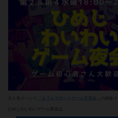
大人気イベント
「カフェでボードゲーム交流会」
の姉妹イ
ひめじわいわいゲーム夜会は、