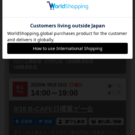
はりたくTRPG会（8月16日）
兵庫県
JR播但線 野里駅降りてすぐ
誰でも参加
開催日 8月16日（日） 開場 １１時３０分前後 閉会 １９
時前後 会場 姫路市花の北市民広場 2F 第３和室 注意
点 ・施設の...
#どなたでも
#初心者歓迎
#初参加歓迎
#お一人様歓迎
#TRPG会
#未経験者歓迎
#経験者歓迎
2026
08
16
日
年
月
日
曜日
1
あと
14:00～19:00
4人
0
8/16 B-CAFE日曜重ゲー会
兵庫県
姫路
誰でも参加
連れ添い登録
重ゲー好き集まれ！B-CAFEで数時間級の重量級ゲーム