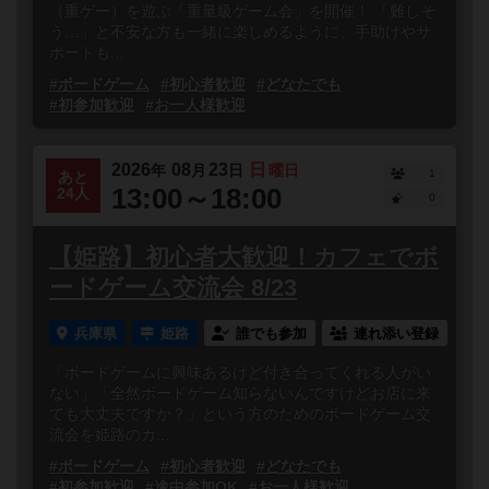
（重ゲー）を遊ぶ「重量級ゲーム会」を開催！ 「難しそ
う…」と不安な方も一緒に楽しめるように、手助けやサ
ポートも...
#ボードゲーム
#初心者歓迎
#どなたでも
#初参加歓迎
#お一人様歓迎
2026
08
23
日
年
月
日
曜日
1
あと
13:00～18:00
24人
0
【姫路】初心者大歓迎！カフェでボ
ードゲーム交流会 8/23
兵庫県
姫路
誰でも参加
連れ添い登録
「ボードゲームに興味あるけど付き合ってくれる人がい
ない」「全然ボードゲーム知らないんですけどお店に来
ても大丈夫ですか？」という方のためのボードゲーム交
流会を姫路のカ...
#ボードゲーム
#初心者歓迎
#どなたでも
#初参加歓迎
#途中参加OK
#お一人様歓迎