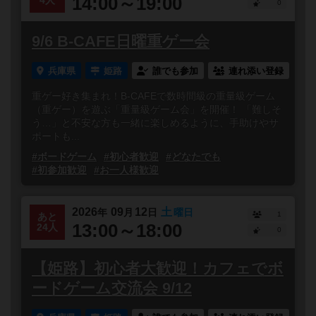
14:00～19:00
4人
0
9/6 B-CAFE日曜重ゲー会
兵庫県
姫路
誰でも参加
連れ添い登録
重ゲー好き集まれ！B-CAFEで数時間級の重量級ゲーム
（重ゲー）を遊ぶ「重量級ゲーム会」を開催！ 「難しそ
う…」と不安な方も一緒に楽しめるように、手助けやサ
ポートも...
#ボードゲーム
#初心者歓迎
#どなたでも
#初参加歓迎
#お一人様歓迎
2026
09
12
土
年
月
日
曜日
1
あと
13:00～18:00
24人
0
【姫路】初心者大歓迎！カフェでボ
ードゲーム交流会 9/12