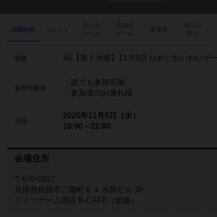
遊べる
店舗の
当日の
詳細内容
コメント
参加者
ゲーム
ゲーム
様子
画像
・誰でも参加可能
参加対象者
・参加者のお連れ様
2025年11月5日（水）
日時
18:00～22:00
会場住所
〒670-0922
兵庫県姫路市二階町８４ 水田ビル 2F
ドイツゲーム喫茶 B-CAFE（姫路）