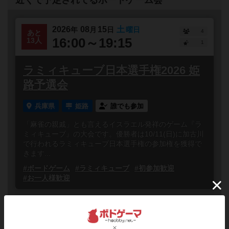
近くで予定されてるボードゲーム会
2026
08
15
土
年
月
日
曜日
4
あと
16:00～19:15
13人
1
ラミィキューブ日本選手権2026 姫
路予選会
兵庫県
姫路
誰でも参加
「麻雀の親戚」とも言えるイスラエル発祥のゲーム『ラ
ミィキューブ』の大会です。優勝者は10/11(日)に加古川
で行われるラミィキューブ日本選手権の参加権を獲得で
きます...
#ボードゲーム
#ラミィキューブ
#初参加歓迎
#お一人様歓迎
2026
08
16
日
年
月
日
曜日
5
あと
11:30～19:00
11人
0