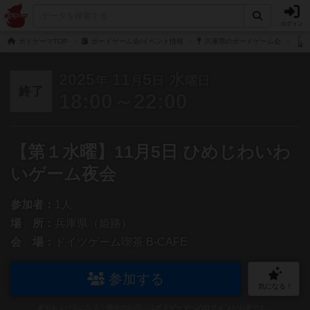
ログイン
ボドゲーマTOP
ボードゲーム会/イベント情報
兵庫県のボードゲーム会
2025
11
5
水
年
月
日
曜日
終了
18:00～22:00
【第１水曜】11月5日 ひめじわいわ
いゲーム夜会
参加者：
1人
場 所：
兵庫県（姫路）
会 場：
ドイツゲーム喫茶 B-CAFE
参加する
気になる！
参加および気になる！機能の利用には
ボドゲーマへのログイン
が必要です。