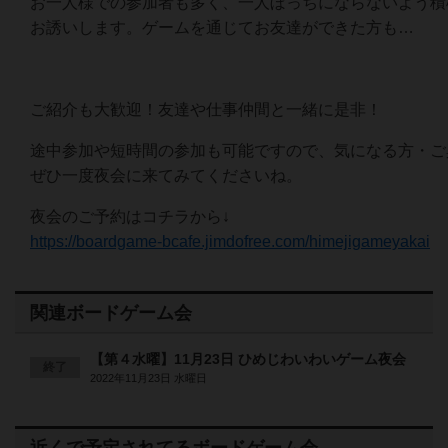
お一人様での参加者も多く、一人ぼっちにならないよう積
お誘いします。ゲームを通じてお友達ができた方も…
ご紹介も大歓迎！友達や仕事仲間と一緒に是非！
途中参加や短時間の参加も可能ですので、気になる方・ご
ぜひ一度夜会に来てみてくださいね。
夜会のご予約はコチラから↓
https://boardgame-bcafe.jimdofree.com/himejigameyakai
関連ボードゲーム会
【第４水曜】11月23日 ひめじわいわいゲーム夜会
終了
2022年11月23日 水曜日