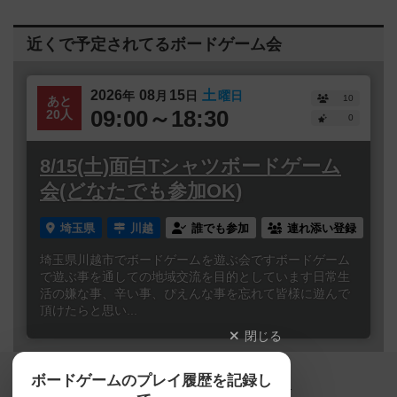
近くで予定されてるボードゲーム会
2026
08
15
土
年
月
日
曜日
10
あと
09:00～18:30
20人
0
8/15(土)面白Tシャツボードゲーム
会(どなたでも参加OK)
埼玉県
川越
誰でも参加
連れ添い登録
埼玉県川越市でボードゲームを遊ぶ会ですボードゲーム
で遊ぶ事を通しての地域交流を目的としています日常生
活の嫌な事、辛い事、ぴえんな事を忘れて皆様に遊んで
頂けたらと思い...
閉じる
Copyright (c)
ボードゲームのプレイ履歴を記録し
【ボドゲーマ】ボードゲームの総合情報サイト