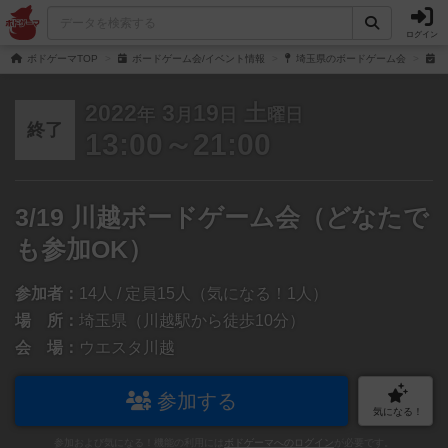
ログイン
ボドゲーマTOP
ボードゲーム会/イベント情報
埼玉県のボードゲーム会
3
2022
3
19
土
年
月
日
曜日
終了
13:00～21:00
3/19 川越ボードゲーム会（どなたで
も参加OK）
参加者：
14人 / 定員15人（気になる！1人）
場 所：
埼玉県（川越駅から徒歩10分）
会 場：
ウエスタ川越
参加する
気になる！
参加および気になる！機能の利用には
ボドゲーマへのログイン
が必要です。