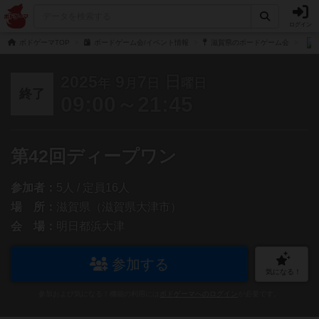
ログイン
ボドゲーマTOP
ボードゲーム会/イベント情報
滋賀県のボードゲーム会
2025
9
7
日
年
月
日
曜日
終了
09:00～21:45
第42回ディープワン
参加者：
5人 / 定員16人
場 所：
滋賀県（滋賀県大津市）
会 場：
明日都浜大津
参加する
気になる！
参加および気になる！機能の利用には
ボドゲーマへのログイン
が必要です。