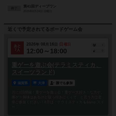
第41回ディープワン
終了
2025年8月24日 日曜日
近くで予定されてるボードゲーム会
2026
08
16
日
年
月
日
曜日
1
あと
12:00～18:00
7人
0
重ゲーを遊ぶ会(テラミスティカ、
スイーツランド)
滋賀県
大津
誰でも参加
月に1回開催！重ゲーを遊ぶ会！重ゲー大好き！な方や、
重ゲー興味はあるけど取っ付きにくくて...と言う方は是
非ご参加ください！8月は「テラミスティカ🧜&amp;スイ
ー...