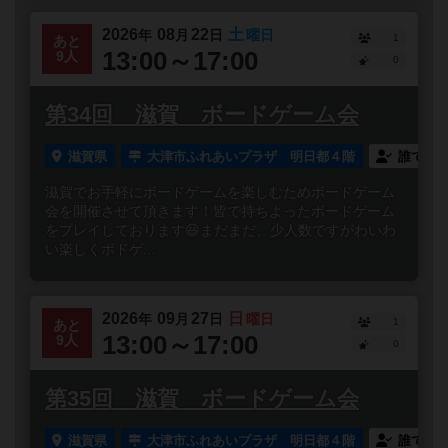
2026
08
22
土
年
月
日
曜日
1
あと
13:00～17:00
9人
0
第34回 滋賀 ボードゲーム会
滋賀県
大津市ふれあいプラザ 明日都４階
誰でも
滋賀でお手軽にボードゲームを楽しむためボードゲーム
会を開催させて頂きます！皆で持ちよったボードゲーム
をプレイしております😆まだまだ、少人数ですがわいわ
い楽しくボドゲ...
2026
09
27
日
年
月
日
曜日
1
あと
13:00～17:00
9人
0
第35回 滋賀 ボードゲーム会
滋賀県
大津市ふれあいプラザ 明日都４階
誰でも