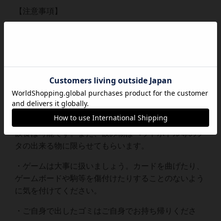
【注意事項】
・参加資格は中学生以上とさせていただきます。小学
生以下のお子さんは保護者同伴をお願いします。
・プレイ時間60分〜のいわゆる中・重量級が遊ばれや
すい傾向にあります。全くのボードゲーム初心者さん
よりは、少し慣れてきて重ためのゲームを遊んでみた
い方向けの会になります。
・会場内では休憩スペースを設けますので、そちらの
飲食は可能です。また、飲み物はペットボトル等のフ
タの出来る物に限らせてもらいます。
・ゲームは大事に扱いましょう。カードを曲げたり、
ゲームボードや駒等を傷付けたりすることのないよう
に気を付けてください。
・ご自身で出したゴミはご自身でお持ち帰りくださ