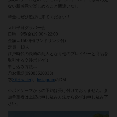
ない新感覚で楽しめること間違いなし！
華金にぜひ遊びに来てください！
👴🏻平日グラバー会
日時→9/5(金)19:00〜22:00
金額→1500円(ワンドリンク付)
定員→10人
江戸時代の長崎の商人となり他のプレイヤーと商品を
取引する交渉ボドゲ！
申し込み方法↓↓
①お電話(09083520033)
②
X(旧twitter)
、
Instagram
のDM
※ボドゲーマからの予約は受け付けておりません。参
加希望者は上記の申し込み方法から必ずお申し込み下
さい。