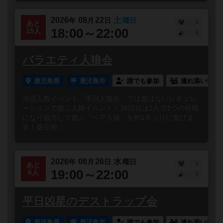
2026
08
22
土
年
月
日
曜日
1
あと
18:00～22:00
15人
0
バラエティ人狼会
鹿児島県
鹿児島市
誰でも参加
連れ添い登録
当店人気イベント「平日人狼会」では遊ばないレギュレ
ーションで遊ぶ人狼イベント！38回目は2人で1つの役職
になり協力して遊ぶ「ペア人狼」を約1年ぶりに遊びま
す！新企画...
2026
08
26
水
年
月
日
曜日
1
あと
19:00～22:00
6人
0
平日凶星のデストラップ会
鹿児島県
鹿児島市
誰でも参加
連れ添い登録