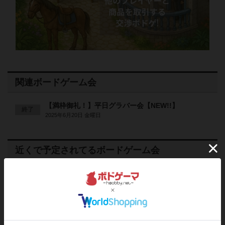
関連ボードゲーム会
【満枠御礼！】平日グラバー会【NEW!!】
終了
2025年6月20日 金曜日
近くで予定されてるボードゲーム会
2026
08
09
日
年
月
日
曜日
1
あと
19:00～22:00
3人
0
日曜ポーションエクスプロージョ