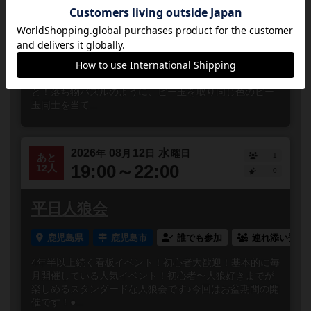
ン会
鹿児島県
鹿児島市
誰でも参加
連れ添い登録
約1年ぶりに復活開催！材料となるビー玉を獲得し薬を完
成させるパズルゲーム！一番の特徴は連鎖反応があるこ
と！落ち物パズルのように、ビー玉を取り同じ色のビー
玉同士を当て...
2026
08
12
水
年
月
日
曜日
1
あと
19:00～22:00
12人
0
平日人狼会
鹿児島県
鹿児島市
誰でも参加
連れ添い登録
4年半以上続く看板イベント！初心者大歓迎！基本的に毎
月開催している人気イベント！初心者〜人狼好きまでが
楽しめるスタンダードな人狼会です♪今回はお盆期間の開
催です！●...