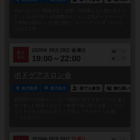
約4カ月ぶりに開催決定！惑星に不時着した人間とエイリ
アンに分かれ戦う1対多数のかくれんぼ系ボードゲーム！
人間側は隠れたい土地に隠れ、エイリアンに見つからな
ければ土地...
2026
08
28
金
年
月
日
曜日
1
あと
19:00～22:00
5人
0
ボドゲアスロン会
鹿児島県
鹿児島市
誰でも参加
連れ添い登録
前回好評の特殊イベント！3種類のボドゲをいつもと違う
形で楽しむ特殊イベント！単発で遊ぶ時とは違うハラハ
ラドキドキが味わえます！今回は「ワンナイト人狼」
「ワンモーニン...
2026
08
30
日
年
月
日
曜日
1