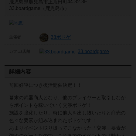
鹿児島県鹿児島市上荒田町44-32-3F
33.boardgame（鹿児島市）
33ボドゲ
主催者
33.boardgame
カフェ/店舗
詳細内容
前回好評につき復活開催決定！！
幕末の武器商人となり、他のプレイヤーと取引しなが
らポイントを稼いでいく交渉ボドゲ！
施設を強化したり、時に他人を出し抜いたりと商売の
色々な要素が組み込まれたボドゲです！
あまりイベント取り扱ってこなかった「交渉」要素が
強めのゲームなので、これまでのイベントでは味わえ