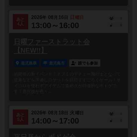
2026
08
16
日
年
月
日
曜日
1
あと
13:00～16:00
4人
0
日曜ファーストラット会
【NEW!!】
鹿児島県
鹿児島市
誰でも参加
初開催の新イベント！ネズミの宇チュー飛行士となって
道具などを準備しロケットを目指すすごろくゲーム！サ
イコロを使わずアイテムで進め点が特徴的なボドゲで
す！選択肢が色々...
2026
08
18
火
年
月
日
曜日
1
あと
14:00～17:00
5人
0