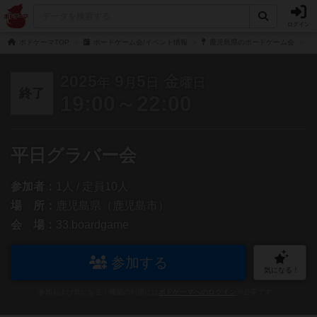
ログイン
ボドゲーマTOP
ボードゲーム会/イベント情報
鹿児島県のボードゲーム会
2025
9
5
金
年
月
日
曜日
終了
19:00～22:00
平日グラバー会
参加者：
1人 / 定員10人
場 所：
鹿児島県（鹿児島市）
会 場：
33.boardgame
参加する
気になる！
参加および気になる！機能の利用には
ボドゲーマへのログイン
が必要です。