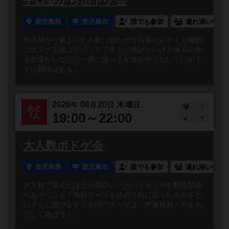
平日昼からボドゲ会
鹿児島県
鹿児島市
誰でも参加
連れ添い登録
平日昼から集まった人数に合わせて店長セレクトで複数
のボドゲを遊ぶイベントです！〇遊びたいけど休みの合
う友達がいない〇一緒に遊べる友達を作りたい！〇ボド
ゲに興味はある...
2026
08
20
木
年
月
日
曜日
1
あと
19:00～22:00
7人
0
大人数ボドゲ会
鹿児島県
鹿児島市
誰でも参加
連れ添い登録
大人数で遊んだほうが面白い！というボドゲを数種類遊
べるイベント！毎回テーマを決めそれに沿ったものをセ
レクトし遊びます！今回のテーマは「声量勝負！声を大
にして遊ぼう！...