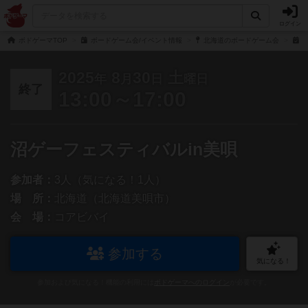
ログイン
ボドゲーマTOP
ボードゲーム会/イベント情報
北海道のボードゲーム会
沼
2025
8
30
土
年
月
日
曜日
終了
13:00～17:00
沼ゲーフェスティバルin美唄
参加者：
3人（気になる！1人）
場 所：
北海道（北海道美唄市）
会 場：
コアビバイ
参加する
気になる！
参加および気になる！機能の利用には
ボドゲーマへのログイン
が必要です。