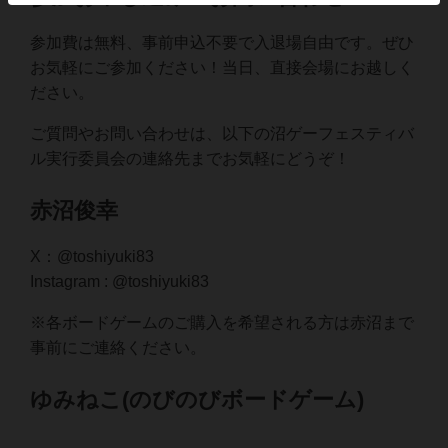
参加費は無料、事前申込不要で入退場自由です。ぜひ
お気軽にご参加ください！当日、直接会場にお越しく
ださい。
ご質問やお問い合わせは、以下の沼ゲーフェスティバ
ル実行委員会の連絡先までお気軽にどうぞ！
赤沼俊幸
X：@toshiyuki83
Instagram : @toshiyuki83
※各ボードゲームのご購入を希望される方は赤沼まで
事前にご連絡ください。
ゆみねこ(のびのびボードゲーム)