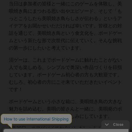
当日は参加者の皆様と一緒にこのゲームを体験し、美
唄焼き鳥にまつわる思い出やエピソード、そして「も
っとこうしたら美唄焼き鳥らしさが伝わる」というア
イデアをお聞かせいただければ幸いです。皆様との対
話を通じて、美唄焼き鳥という食文化を、ボードゲー
ムという新たな形で次世代に伝えていく。そんな挑戦
の第一歩にしたいと考えています。
沼ゲーは、これまでボードゲームに触れたことがない
人でも楽しめる、シンプルで奥深い作品づくりを目指
しています。ボードゲーム初心者の方も大歓迎です。
むしろ、初心者の方にこそ来ていただきたいイベント
です！
ボードゲームという小さな箱に、美唄焼き鳥の大きな
魅力を詰め込む。美唄の皆さんと一緒に、美唄発のボ
ードゲームを作れることを楽しみにしています。
8月30日、コアビバイでお会いしましょう！
閉じる