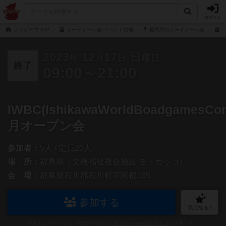
ログイン
ボドゲーマTOP
ボードゲーム会/イベント情報
福島県のボードゲーム会
I
2023
12
17
日
年
月
日
曜日
終了
09:00～21:00
IWBC(IshikawaWorldBoadgamesCo
月オープン会
参加者：
5人 / 定員20人
場 所：
福島県（文教福祉複合施設 モトガッコ）
会 場：
福島県石川郡石川町字関根165
参加する
気になる！
参加および気になる！機能の利用には
ボドゲーマへのログイン
が必要です。