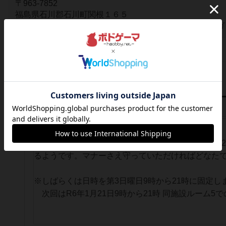
〒963-7852
福島県石川郡石川町関根１６５
福島県石川郡石川町字関根165（文教福祉複合施設 モト
konchikichi
主催者
詳細内容
参加費無料 のボードゲームオープン会です。今回は
るようです。マナーさえ守っていただければどなた
※しばらくは日時を第3日曜日9時から21時に固定し
次回はR6年1月21日9時から21時 同施設ルーム5