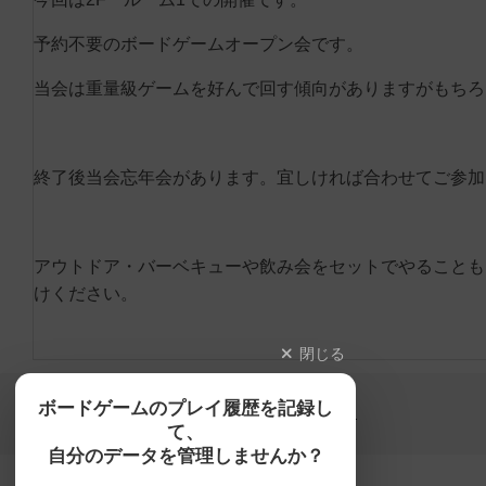
予約不要のボードゲームオープン会です。
当会は重量級ゲームを好んで回す傾向がありますがもちろ
終了後当会忘年会があります。宜しければ合わせてご参加
アウトドア・バーベキューや飲み会をセットでやることも
けください。
閉じる
Copyright (c)
ボードゲームのプレイ履歴を記録し
【ボドゲーマ】ボードゲームの総合情報サイト
て、
All rights reserved.
自分のデータを管理しませんか？