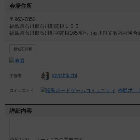
会場住所
〒963-7852
福島県石川郡石川町関根１６５
福島県石川郡石川町字関根165番地（石川町文教福祉複合
磐城石川駅
konchikichi
主催者
福島ボー
コミュニティ
詳細内容
今回は2F ルーム1での開催です。