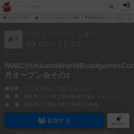
ログイン
ボドゲーマTOP
ボードゲーム会/イベント情報
福島県のボードゲーム会
2021
12
25
土
年
月
日
曜日
終了
09:00～17:00
IWBC(IshikawaWorldBoadgamesCo
月オープン会その2
参加者：
7人 / 定員20人（気になる！1人）
場 所：
福島県（石川町文教福祉複合施設 モトガッコ）
会 場：
福島県石川郡石川町字関根165番地
参加する
気になる！
参加および気になる！機能の利用には
ボドゲーマへのログイン
が必要です。