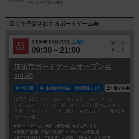
2025年6月21日 土曜日
近くで予定されてるボードゲーム会
2026
08
22
土
年
月
日
曜日
5
あと
09:30～21:00
20人
0
加須市ボードゲームオープン会
vol.46
埼玉県
東武伊勢崎線 花崎駅徒歩3分
誰でも参加
埼玉県加須市にて、花崎のコミュニティセンターでボー
ドゲームオープン会を開催します♪定員は最大25名程を
予定しております。（多少超えても大丈夫！）主催者2名
が軽〜中量...
#ボードゲーム
#初心者歓迎
#どなたでも
#初参加歓迎
#途中参加OK
#お一人様歓迎
#途中抜けOK
#加須市
#花崎
#埼玉県
#久喜市