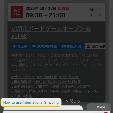
2026
10
18
日
年
月
日
曜日
1
あと
09:30～21:00
24人
0
加須市ボードゲームオープン会
vol.48
埼玉県
東武伊勢崎線 花崎駅徒歩3分
誰でも参加
初参加・おひとり参加・ご家族参加大歓迎！埼玉県加須
市の花崎コミュニティセンターでボードゲームオープン
会を開催します♪途中参加・途中退室OK！1日たっぷり遊
べます(^...
#ボードゲーム
#初心者歓迎
#どなたでも
#初参加歓迎
#途中参加OK
#お一人様歓迎
#途中抜けOK
#加須市
#花崎
#埼玉県
#久喜市
#羽生市
#群馬
#菖蒲
#幸手
#栃木
#東京
#キッズ
#子供
#家族
閉じる
Copyright (c)