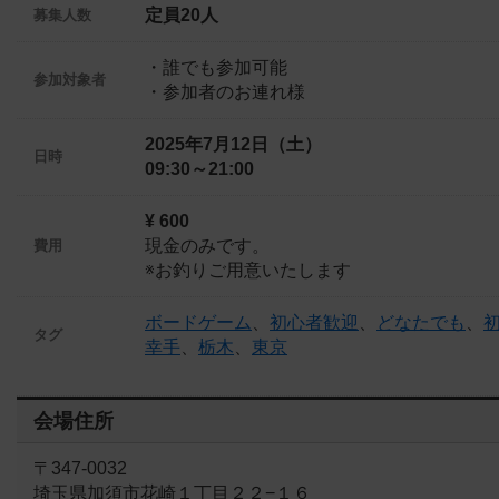
定員20人
募集人数
・誰でも参加可能
参加対象者
・参加者のお連れ様
2025年7月12日（土）
日時
09:30～21:00
¥ 600
現金のみです。
費用
※お釣りご用意いたします
ボードゲーム
、
初心者歓迎
、
どなたでも
、
タグ
幸手
、
栃木
、
東京
会場住所
〒347-0032
埼玉県加須市花崎１丁目２２−１６