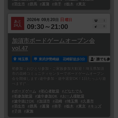
#羽生市
#群馬
#菖蒲
#幸手
#栃木
#東京
2026
09
20
日
年
月
日
曜日
1
あと
09:30～21:00
24人
0
加須市ボードゲームオープン会
vol.47
埼玉県
東武伊勢崎線 花崎駅徒歩3分
誰でも参加
初参加・おひとり参加・ご家族参加大歓迎！埼玉県加須
市の花崎コミュニティセンターでボードゲームオープン
会を開催します♪途中参加・途中退室OK！1日たっぷり遊
べます(^...
#ボードゲーム
#初心者歓迎
#どなたでも
#初参加歓迎
#途中参加OK
#お一人様歓迎
#途中抜けOK
#加須市
#花崎
#埼玉県
#久喜市
#羽生市
#群馬
#菖蒲
#幸手
#栃木
#東京
#キッズ
#子供
#家族