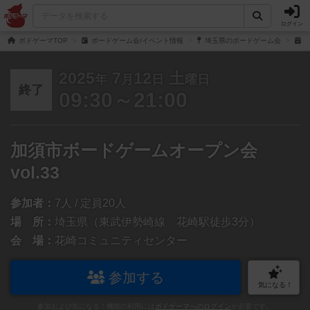
ログイン
ボドゲーマTOP
ボードゲーム会/イベント情報
埼玉県のボードゲーム会
加
2025
7
12
土
年
月
日
曜日
終了
09:30～21:00
加須市ボードゲームオープン会
vol.33
参加者：
7人 / 定員20人
場 所：
埼玉県（東武伊勢崎線 花崎駅徒歩3分）
会 場：
花崎コミュニティセンター
参加する
気になる！
参加および気になる！機能の利用には
ボドゲーマへのログイン
が必要です。