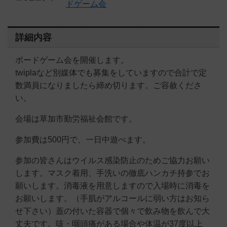
ドゲーム会
詳細内容
ボードゲーム会を開催します。
twiplaなど別媒体でも募集をしていますので合計で定
数満員になりましたら締め切ります。ご容赦くださ
い。
会場は草加市勤労福祉会館
です。
参加費は500円で、一日中遊べます。
参加の皆さんはウイルス感染防止のためご協力お願い
します。マスク着用、手洗いの徹底ハンカチ持参でお
願いします。消毒液を用意しますので入場時に消毒を
お願いします。（手肌がアルコールに弱い方はお知ら
せ下さい）蓋の付いた容器で個々で飲み物を飲んで大
丈夫です。咳・咽頭痛がある場合や体温が37度以上