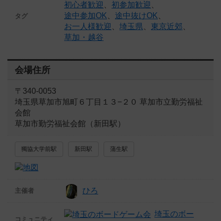
初心者歓迎
、
初参加歓迎
、
途中参加OK
、
途中抜けOK
、
タグ
お一人様歓迎
、
埼玉県
、
東京近郊
、
草加・越谷
会場住所
〒340-0053
埼玉県草加市旭町６丁目１３−２０ 草加市立勤労福祉
会館
草加市勤労福祉会館（新田駅）
獨協大学前駅
新田駅
蒲生駅
ひろ
主催者
埼玉のボー
コミュニティ