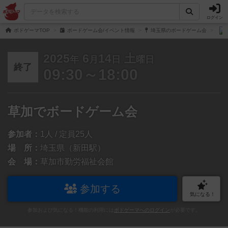
ログイン
ボドゲーマTOP
ボードゲーム会/イベント情報
埼玉県のボードゲーム会
2025
6
14
土
年
月
日
曜日
終了
09:30～18:00
草加でボードゲーム会
参加者：
1人 / 定員25人
場 所：
埼玉県（新田駅）
会 場：
草加市勤労福祉会館
参加する
気になる！
参加および気になる！機能の利用には
ボドゲーマへのログイン
が必要です。