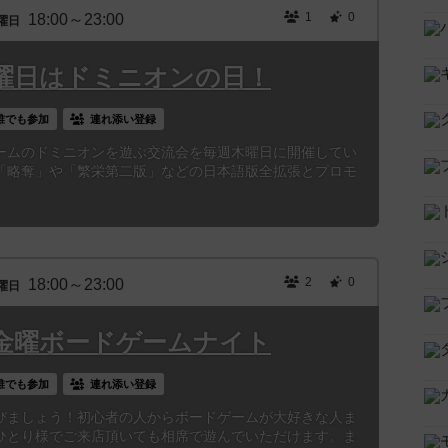
1
0
18:00～23:00
曜日
曜日はドミニオンの日！
誰でも参加
連れ添い登録
ームのドミニオンを遊ぶ交流会を毎週木曜日に開催してい
「略奪」や「繁栄第二版」などの日本語版全拡張とプロモ
2
0
18:00～23:00
曜日
金曜ボードゲームナイト
誰でも参加
連れ添い登録
びましょう！初心者の人からボードゲームが大好きな人ま
ひとり様でご来店頂いても相席で遊んでいただけます。ま