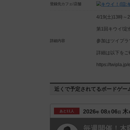
登録先
カフェ/店舗
4/19(土)13時
第1回キウイ!定
参加はツイプラ
詳細内容
詳細は以下をご
https://twipla.j
近くで予定されてるボードゲー
2026
08
06
木
あと
11人
年
月
日
毎週開催！木