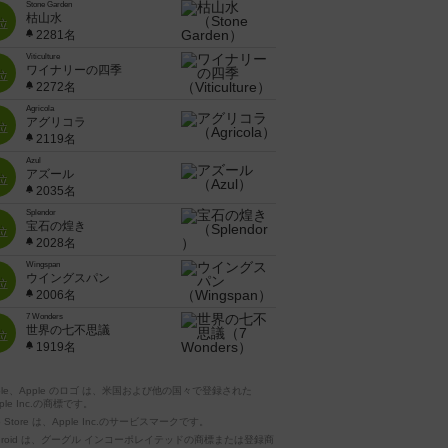
Stone Garden
枯山水
位
2281名
Viticulture
ワイナリーの四季
位
2272名
Agricola
アグリコラ
位
2119名
Azul
アズール
位
2035名
Splendor
宝石の煌き
位
2028名
Wingspan
ウイングスパン
位
2006名
7 Wonders
世界の七不思議
位
1919名
pple、Apple のロゴ は、米国および他の国々で登録された
ple Inc.の商標です。
p Store は、Apple Inc.のサービスマークです。
ndroid は、グーグル インコーポレイテッドの商標または登録商