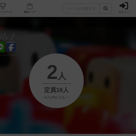
ログイン
フェ/店舗
人気ボードゲーム
通販ストア
アして
げよう
2
人
定員16人
（0人が気になる！）