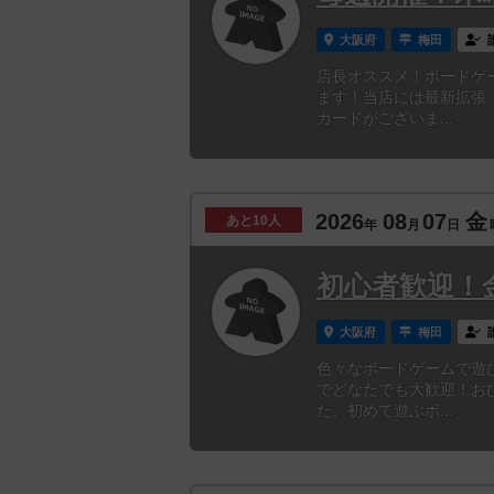
大阪府
梅田
店長オススメ！ボードゲ
ます！当店には最新拡張
カードがございま...
2026
08
07
金
あと
10人
年
月
日
初心者歓迎！
大阪府
梅田
色々なボードゲームで遊
でどなたでも大歓迎！お
た、初めて遊ぶボ...