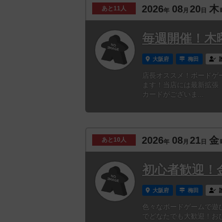
2026
08
20
木
あと
11人
年
月
日
毎週開催！木
大阪府
梅田
店長オススメ！ボードゲ
ます！当店には最新拡張
カードがございま...
2026
08
21
金
あと
10人
年
月
日
初心者歓迎！
大阪府
梅田
色々なボードゲームで遊
でどなたでも大歓迎！お