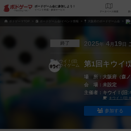
ボードゲーム会に参加しよう！
イベント作成・参加サービス
データベース
検
ボドゲーマTOP
ボードゲーム会/イベント情報
大阪府のボードゲーム会
2025
4
19
終了
年
月
日
第1回キウイ!
場 所：
大阪府（森ノ
会 場：
未設定
主催者：
キウイ！(旧:
キウイ！(旧:
参加する