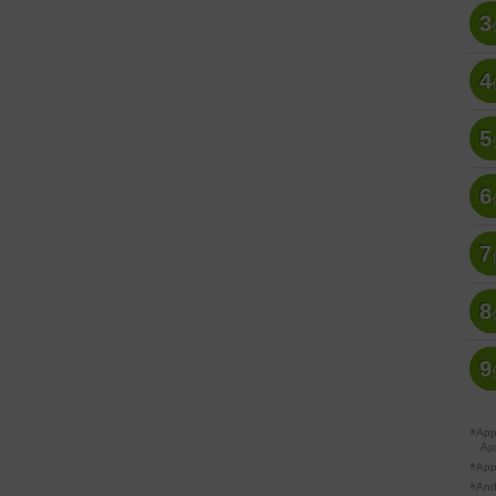
3
4
5
6
7
8
9
※A
Ap
※Ap
※A