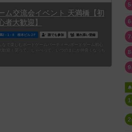
5
ーム交流会イベント 天満橋【初
6
心者大歓迎】
満2－1－8 根本ビル２F
誰でも参加
連れ添い登録
7
んなで楽しむボードゲームパーティー♪ボードゲーム初心
大歓迎！笑って、しゃべって、いつのまにか仲良くなっち
8
9
1
2