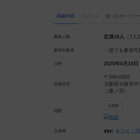
詳細内容
コメント
遊べる
ボード
ゲ
定員16人
（7人
募集人数
・誰でも参加可
参加対象者
2025年4月19
日時
〒540-0003
大阪府大阪市中
会場住所
（森ノ宮）
玉造駅
地図
キウイ！(
主催者