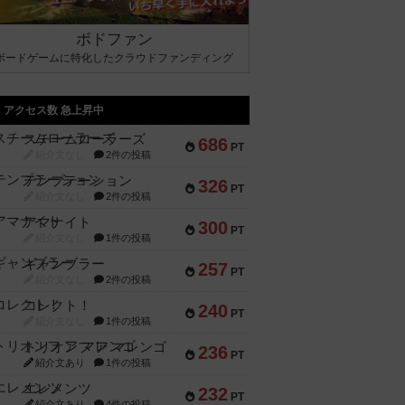
ボドファン
ボードゲームに特化したクラウドファンディング
アクセス数 急上昇中
スチームローラーズ
686
PT
紹介文なし
2件の投稿
テンプテーション
326
PT
紹介文なし
2件の投稿
アマナイト
300
PT
紹介文なし
1件の投稿
ギャンブラー
257
PT
紹介文なし
2件の投稿
コレクト！
240
PT
紹介文なし
1件の投稿
トリオンフ ア マレンゴ
236
PT
紹介文あり
1件の投稿
エレメンツ
232
PT
紹介文あり
4件の投稿