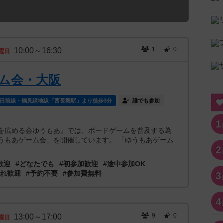
1
0
10:00～16:30
曜日
ム会・大阪
日前線・鶴見緑地線「西長堀駅」より徒歩3分
誰でも参加
1
広める会ゆうもあ』では、ボードゲームを普及する為
うもあゲーム会」を開催しています。 「ゆうもあゲーム
2
歓迎
#どなたでも
#初参加歓迎
#途中参加OK
連れ歓迎
#予約不要
#参加費無料
3
4
9
0
13:00～17:00
曜日