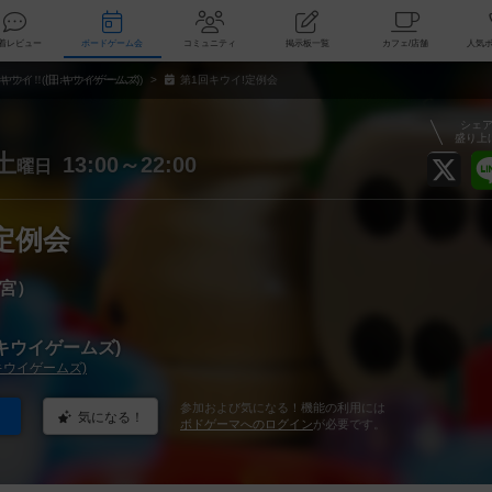
索
新着レビュー
ボードゲーム会
コミュニティ
掲示板一覧
カ
キウイ！(旧:キウイゲームズ)
第1回キウイ!定例会
シェ
盛り上
土
13:00～22:00
曜日
定例会
宮）
キウイゲームズ)
キウイゲームズ)
参加および気になる！機能の利用には
気になる！
ボドゲーマへのログイン
が必要です。