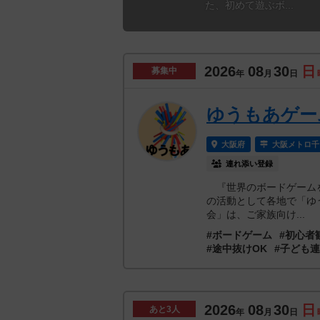
た、初めて遊ぶボ...
2026
08
30
日
募集中
年
月
日
ゆうもあゲー
大阪府
大阪メトロ千
連れ添い登録
『世界のボードゲームを
の活動として各地で「ゆ
会」は、ご家族向け...
#ボードゲーム
#初心者
#途中抜けOK
#子ども
2026
08
30
日
あと
3人
年
月
日