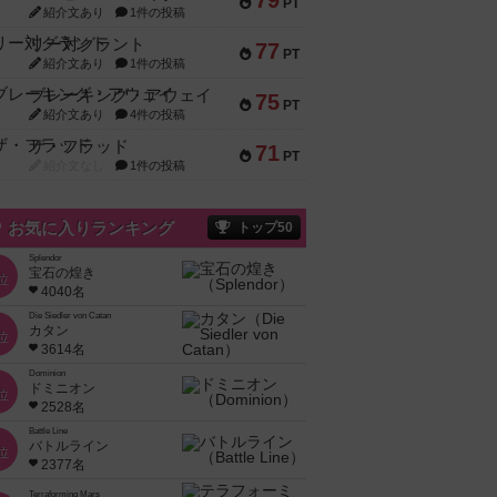
79
PT
紹介文あり
1件の投稿
リー対グラント
77
PT
紹介文あり
1件の投稿
ブレーキング・アウェイ
75
PT
紹介文あり
4件の投稿
ザ・フラッド
71
PT
紹介文なし
1件の投稿
お気に入りランキング
トップ50
Splendor
宝石の煌き
位
4040名
Die Siedler von Catan
カタン
位
3614名
Dominion
ドミニオン
位
2528名
Battle Line
バトルライン
位
2377名
Terraforming Mars