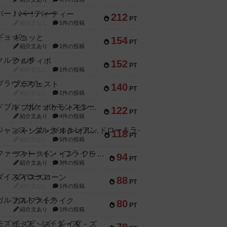
バー！パーティー
212
PT
紹介文なし
1件の投稿
ギョッと
154
PT
紹介文あり
1件の投稿
クルティボ
152
PT
紹介文なし
1件の投稿
ブラヴェスト
140
PT
紹介文なし
1件の投稿
ドブル：ポケットモンスター
122
PT
紹介文あり
4件の投稿
ジャンヌ・ダルク-オルレアン ドロー＆ライト
118
PT
紹介文なし
5件の投稿
ファースト・イン・フライト
94
PT
紹介文あり
3件の投稿
ダイススローン
88
PT
紹介文なし
1件の投稿
ガルフストライク
80
PT
紹介文あり
1件の投稿
モズビ－ズ・レイダ－ズ