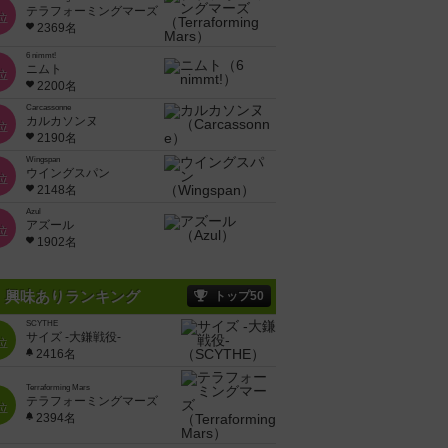
テラフォーミングマーズ
位
2369名
6 nimmt!
ニムト
位
2200名
Carcassonne
カルカソンヌ
位
2190名
Wingspan
ウイングスパン
位
2148名
Azul
アズール
位
1902名
興味ありランキング
トップ50
SCYTHE
サイズ -大鎌戦役-
位
2416名
Terraforming Mars
テラフォーミングマーズ
位
2394名