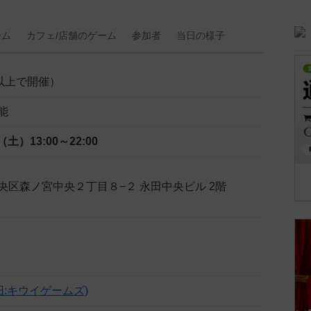
ーム
カフェ/
店舗の
ゲーム
参加者
当日の
様子
以上で開催）
能
日（土）
13:00～22:00
央区森ノ宮中央２丁目８−２ 永田中央ビル 2階
旧:キウイゲームズ)