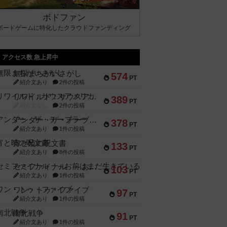
ボドファン
ボードゲームに特化したクラウドファンディング
アクセス数 急上昇中
無限まちがいさがし
574
PT
紹介文あり
2件の投稿
リワイルド：サウスアメリカ
389
PT
紹介文なし
2件の投稿
アンダー・ザ・テーブラー
378
PT
紹介文あり
1件の投稿
宵と暁の呪文書
133
PT
紹介文あり
8件の投稿
セミファイナル ～お前はまだ生きている～
103
PT
紹介文あり
1件の投稿
ワン・トゥ・ファイブ
97
PT
紹介文あり
1件の投稿
南北戦争
91
PT
紹介文あり
1件の投稿