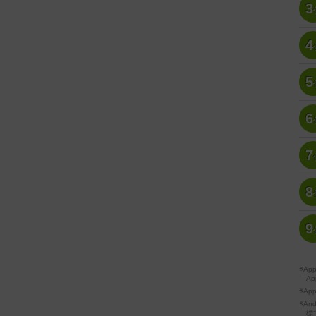
3
4
5
6
7
8
9
※A
Ap
※Ap
※A
標