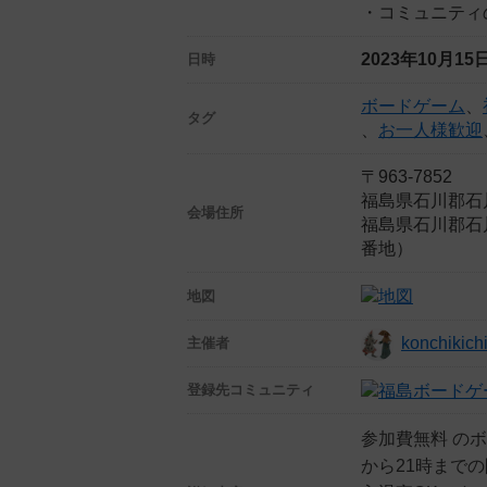
・コミュニティ
2023年10月1
日時
ボードゲーム
、
タグ
、
お一人様歓迎
〒963-7852
福島県石川郡石
会場住所
福島県石川郡石
番地）
地図
konchikich
主催者
登録先
コミュニティ
参加費無料 の
から21時まで