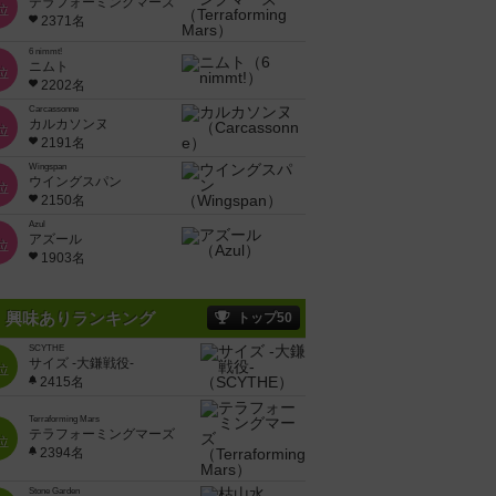
テラフォーミングマーズ
位
2371名
6 nimmt!
ニムト
位
2202名
Carcassonne
カルカソンヌ
位
2191名
Wingspan
ウイングスパン
位
2150名
Azul
アズール
位
1903名
興味ありランキング
トップ50
SCYTHE
サイズ -大鎌戦役-
位
2415名
Terraforming Mars
テラフォーミングマーズ
位
2394名
Stone Garden