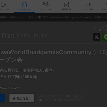
索
新着レビュー
ボードゲーム会
コミュニティ
掲示板一覧
カ
福島ボードゲームコミュニティ
IWBC（IshikawaWorldBoadgamesCommunity ）10
シェ
盛り上
日
09:00～21:00
曜日
awaWorldBoadgamesCommunity ）1
ープン会
県石川郡石川町字関根165番地）
石川町字関根165番地
ームコミュニティ
参加および気になる！機能の利用には
気になる！
ボドゲーマへのログイン
が必要です。