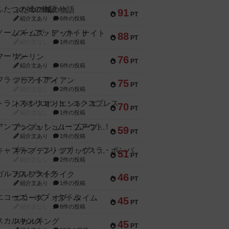
ふたつの城の物語
91
PT
紹介文あり
6件の投稿
ノームズ・アット・ナイト
88
PT
紹介文なし
1件の投稿
マーリン
76
PT
紹介文あり
6件の投稿
フラットアイアン
75
PT
紹介文なし
2件の投稿
トランスオリエント・エクスプレス
70
PT
紹介文なし
1件の投稿
アンブッシュ！：ムーブアウト！
59
PT
紹介文あり
1件の投稿
キャプテン・フリップ：イスラ・ボンバ
51
PT
紹介文なし
2件の投稿
ガルフストライク
46
PT
紹介文あり
1件の投稿
エコーズ・オブ・タイム
45
PT
紹介文なし
8件の投稿
スカルキング
45
PT