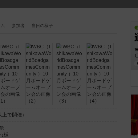
ーム
参加者
当日の
様子
以上で開催）
能
れ様