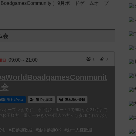
rldBoadgamesCommunity ）9月ボードゲームオープ
ム会
1
0
09:00～21:00
曜日
awaWorldBoadgamesCommunit
ン会
施設 モトガッコ
誰でも参加
連れ添い登録
ムオープン会です。今回は2Fルーム1で9時から21時まで
やお子様方、重ゲー好きや外国人の方々も参加されており
でも
#初参加歓迎
#途中参加OK
#お一人様歓迎