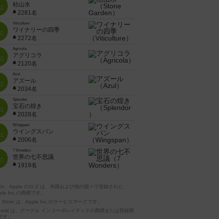
枯山水
位
2281名
Viticulture
ワイナリーの四季
位
2272名
Agricola
アグリコラ
位
2120名
Azul
アズール
位
2034名
Splendor
宝石の煌き
位
2028名
Wingspan
ウイングスパン
位
2006名
7 Wonders
世界の七不思議
位
1919名
pple、Apple のロゴ は、米国および他の国々で登録された
ple Inc.の商標です。
p Store は、Apple Inc.のサービスマークです。
ndroid は、グーグル インコーポレイテッドの商標または登録商
です。