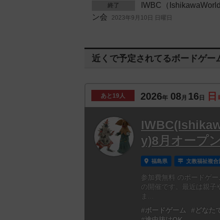
IWBC（IshikawaWo
終了
ン会
2023年9月10日 日曜日
近くで予定されてるボードゲー
2026
08
16
日
あと
19人
年
月
日
IWBC(Ishik
y)8月オープ
福島県
文教福祉複合
参加費無料 のボードゲー
の開催です。最近は親子
ま...
#ボードゲーム
#どなた
#途中抜けOK