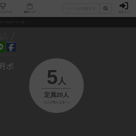
ログイン
フェ/店舗
人気ボードゲーム
通販ストア
月ボードゲームオープン会
アして
げよう
0月ボ
5
人
定員20人
（1人が気になる！）