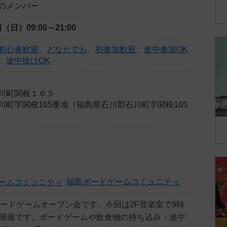
のメンバー
5日（日）
09:00～21:00
初心者歓迎
、
どなたでも
、
初参加歓迎
、
途中参加OK
、
途中抜けOK
川町関根１６５
川町字関根165番地（福島県石川郡石川町字関根165
i
福島ボードゲームコミュニティ
ボードゲームオープン会です。今回は2F音楽室で9時
の開催です。ボードゲームや飲食物の持ち込み・途中