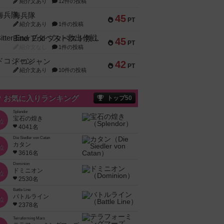
紹介文あり
12件の投稿
海兵隊
45
PT
紹介文あり
1件の投稿
Bitter End ブタペスト救出作戦
45
PT
紹介文なし
1件の投稿
ドコジャン
42
PT
紹介文あり
10件の投稿
お気に入りランキング
トップ50
Splendor
宝石の煌き
位
4041名
Die Siedler von Catan
カタン
位
3616名
Dominion
ドミニオン
位
2530名
Battle Line
バトルライン
位
2378名
Terraforming Mars