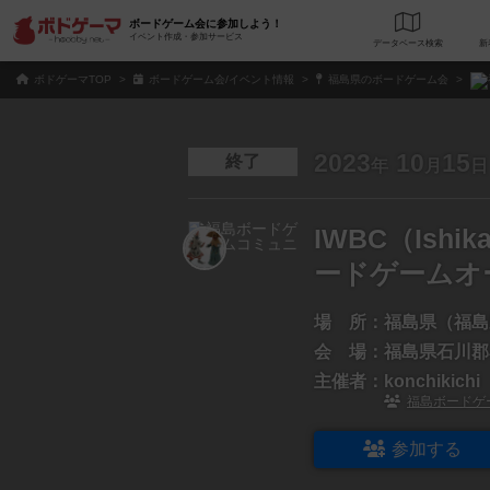
ボードゲーム会に参加しよう！
イベント作成・参加サービス
データベース
検
ボドゲーマTOP
ボードゲーム会/イベント情報
福島県のボードゲーム会
2023
10
15
終了
年
月
日
IWBC（Ishik
ードゲームオ
場 所：
福島県（福島
会 場：
福島県石川郡
主催者：
konchikichi
福島ボードゲ
参加する