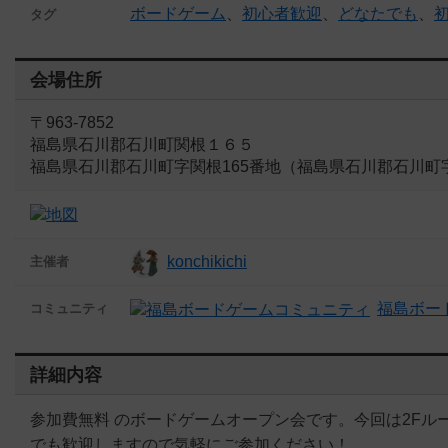
ボードゲーム
、
初心者歓迎
、
どなたでも
、
タグ
会場住所
〒963-7852
福島県石川郡石川町関根１６５
福島県石川郡石川町字関根165番地（福島県石川郡石川町字
konchikichi
主催者
福島ボー
コミュニティ
詳細内容
参加費無料 のボードゲームオープン会です。今回は2F
でも歓迎しますので気軽にご参加ください！