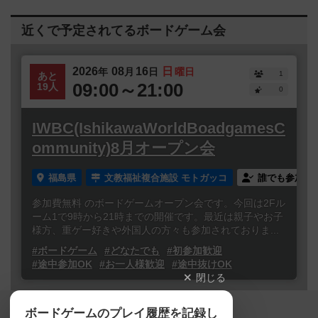
近くで予定されてるボードゲーム会
2026
08
16
日
年
月
日
曜日
1
あと
09:00～21:00
19人
0
IWBC(IshikawaWorldBoadgamesC
ommunity)8月オープン会
福島県
文教福祉複合施設 モトガッコ
誰でも参加
参加費無料 のボードゲームオープン会です。今回は2Fル
ーム1で9時から21時までの開催です。最近は親子やお子
様方、重ゲー好きや外国人の方々も参加されておりま...
#ボードゲーム
#どなたでも
#初参加歓迎
#途中参加OK
#お一人様歓迎
#途中抜けOK
閉じる
Copyright (c)
ボードゲームのプレイ履歴を記録し
【ボドゲーマ】ボードゲームの総合情報サイト