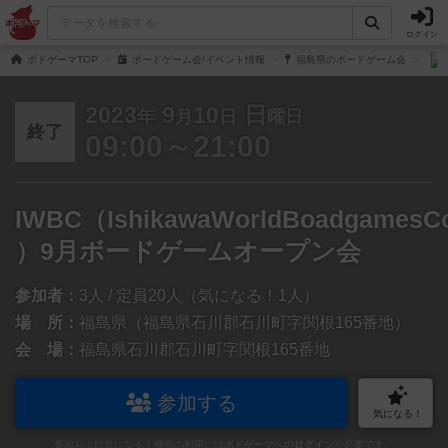
ログイン
ボドゲーマTOP
ボードゲーム会/イベント情報
福島県のボードゲーム会
2023
9
10
日
年
月
日
曜日
終了
09:00～21:00
IWBC（IshikawaWorldBoadgamesC
）9月ボードゲームオープン会
参加者：
3人 / 定員20人（気になる！1人）
場 所：
福島県（福島県石川郡石川町字関根165番地）
会 場：
福島県石川郡石川町字関根165番地
参加する
気になる！
参加および気になる！機能の利用には
ボドゲーマへのログイン
が必要です。