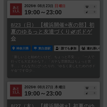
2026
08
23
日
年
月
日
曜日
4
あと
19:00～23:00
11人
0
8/23（日） 【横浜開催⭐️夜の部】初
夏のゆるっと友達づくり🌿ボドゲ
会
神奈川県
東白楽駅
誰でも参加
連れ添い登録
「新しいこと始めたいけど、ちょっと不安…」「一人で
行っても大丈夫かな？」「ガチな雰囲気はちょっと苦
手…」そんな方にぴったりの、“ゆるく楽しむためのボド
ゲ会”です😊少...
2026
08
27
木
年
月
日
曜日
4
あと
19:00～23:00
11人
0
8/27（木） 【横浜開催⭐️】初夏のゆ