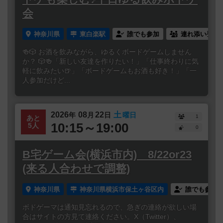
会
神奈川県
東白楽駅
誰でも参加
連れ添い登録
🍻🎲 お酒を飲みながら、ゆるくボードゲームしません
か？ 🎲🍻「新しい友達を作りたい！」「仕事終わりに気
軽に飲みたい🍺」「ボードゲームもお酒も好き！」「一
人参加だけど...
2026
08
22
土
年
月
日
曜日
1
あと
10:15～19:00
5人
0
B宅ゲーム会(横浜市内) 8/22or23
(来る人合わせで調整)
神奈川県
神奈川県横浜市保土ヶ谷区内
誰でも参加
ボドゲーマは通知見忘れるので、急ぎの連絡が欲しい場
合はサイトの方見て連絡ください。X（Twitter）、