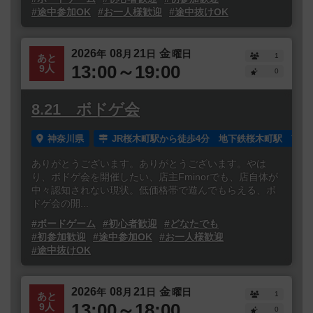
#途中参加OK
#お一人様歓迎
#途中抜けOK
2026
08
21
金
年
月
日
曜日
1
あと
13:00～19:00
9人
0
8.21 ボドゲ会
神奈川県
JR桜木町駅から徒歩4分 地下鉄桜木町駅 南1
ありがとうございます。ありがとうございます。やは
り、ボドゲ会を開催したい、店主Fminorでも、店自体が
中々認知されない現状。低価格帯で遊んでもらえる、ボ
ドゲ会の開...
#ボードゲーム
#初心者歓迎
#どなたでも
#初参加歓迎
#途中参加OK
#お一人様歓迎
#途中抜けOK
2026
08
21
金
年
月
日
曜日
1
あと
13:00～18:00
9人
0