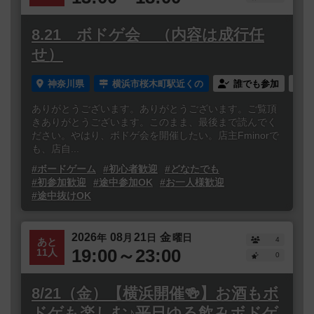
8.21 ボドゲ会 （内容は成行任
せ）
神奈川県
横浜市桜木町駅近くの
誰でも参加
ありがとうございます。ありがとうございます。ご覧頂
きありがとうございます。このまま、最後まで読んでく
ださい。やはり、ボドゲ会を開催したい。店主Fminorで
も、店自...
#ボードゲーム
#初心者歓迎
#どなたでも
#初参加歓迎
#途中参加OK
#お一人様歓迎
#途中抜けOK
2026
08
21
金
年
月
日
曜日
4
あと
19:00～23:00
11人
0
8/21（金）【横浜開催🍻】お酒もボ
ドゲも楽しむ♪平日ゆる飲みボドゲ