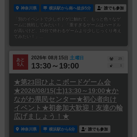
神奈川県
横浜駅から南へ徒歩5分
誰でも参加
「別のイベントで少しボドゲに触れて、もっと色々なゲ
ームに挑戦してみたい！」「重すぎるゲームはハードル
が高いけど、10分で終わるゲームより少しじっくり考え
てみたい！」...
2026
08
15
土
年
月
日
曜日
25
あと
13:30～19:00
5人
1
★第23回ひよこボードゲーム会
★2026/08/15(土)13:30～19:00★か
ながわ県民センター★初心者向け
イベント★初参加大歓迎！友達の輪
広げましょう！★
神奈川県
横浜駅から6分
誰でも参加