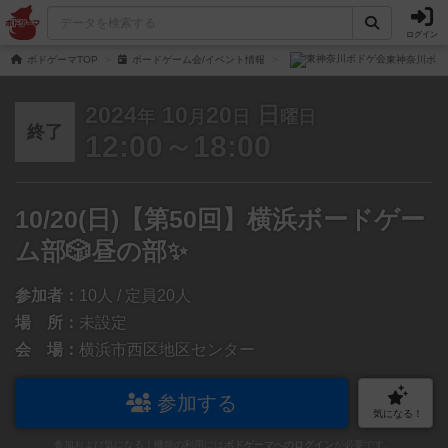
ログイン
ボドゲーマTOP
ボードゲーム会/イベント情報
東神奈川ボド
2024
10
20
日
年
月
日
曜日
終了
12:00～18:00
10/20(日)【第50回】横浜ボードゲー
ム部🎲昼の部✨
参加者：
10人 / 定員20人
場 所：
未設定
会 場：
横浜市西区地区センター
参加する
気になる！
参加および気になる！機能の利用には
ボドゲーマへのログイン
が必要です。