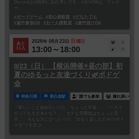
Discordは比較的に反応早いです。※XのDMは、フォロ
ー...
#ボードゲーム
#初心者歓迎
#どなたでも
#途中参加OK
#お一人様歓迎
#途中抜けOK
2026
08
23
日
年
月
日
曜日
4
あと
13:00～18:00
11人
0
8/23（日） 【横浜開催⭐️昼の部】初
夏のゆるっと友達づくり🌿ボドゲ
会
神奈川県
東白楽駅
誰でも参加
連れ添い登録
「新しいこと始めたいけど、ちょっと不安…」「一人で
行っても大丈夫かな？」「ガチな雰囲気はちょっと苦
手…」そんな方にぴったりの、“ゆるく楽しむためのボド
ゲ会”です😊少...