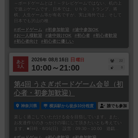
～ボードゲームとは！～テレビゲームではない、机の上
で遊ぶゲームです。日本では、ＵＮＯ、トランプ、将
棋、人生ゲーム等が有名ですが、実は海外では、そして
日本でも沢山の種...
#ボードゲーム
#初参加歓迎
#途中参加OK
#お一人様歓迎
#途中抜けOK
#初心者
#初心者歓迎
#初心者向け
#初心者に優しい
2026
08
16
日
年
月
日
曜日
22
あと
10:00～21:00
3人
0
第4回 うさぎボードゲーム会🐰（初
心者・初参加歓迎）
神奈川県
横浜駅から徒歩10分程度
誰でも参加
楽しく過ごしていただける会を目指しています。また、
お友達作りのきっかけの場にして頂きたいとも考えてい
ます。■日時・8/16(日) 設営：09:30～10:00 遊戯...
#ボードゲーム
#初心者歓迎
#初参加歓迎