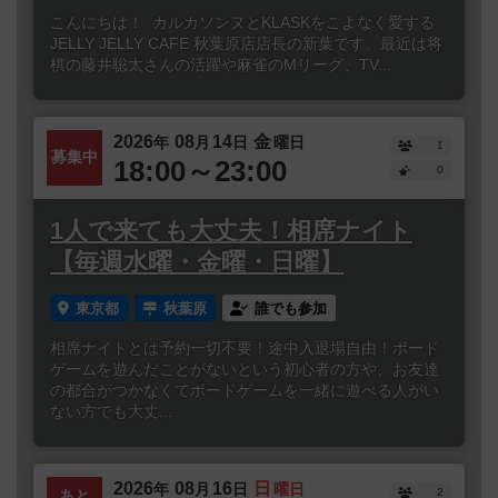
こんにちは！ カルカソンヌとKLASKをこよなく愛する
JELLY JELLY CAFE 秋葉原店店長の新葉です。最近は将
棋の藤井聡太さんの活躍や麻雀のMリーグ、TV...
2026
08
14
金
年
月
日
曜日
1
募集中
18:00～23:00
0
1人で来ても大丈夫！相席ナイト
【毎週水曜・金曜・日曜】
東京都
秋葉原
誰でも参加
相席ナイトとは予約一切不要！途中入退場自由！ボード
ゲームを遊んだことがないという初心者の方や、お友達
の都合がつかなくてボードゲームを一緒に遊べる人がい
ない方でも大丈...
2026
08
16
日
年
月
日
曜日
2
あと