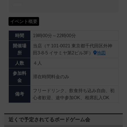
イベント概要
時間
19時00分～22時00分
開催場
当店（〒101-0021 東京都千代田区外神
所
田3-8-5 イサミヤ第2ビル3F）
地図
人数
４人
参加料
滞在時間料金のみ
金
フリードリンク、飲食持ち込み自由、初
備考
心者歓迎、途中参加OK、相席乱入OK
近くで予定されてるボードゲーム会