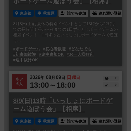
ボードゲーム遊ぼう会」【相席】
東京都
秋葉原
誰でも参加
連れ添い登録
8月8日(土)は夏休み特別イベントとして13時から22時ま
での長時間！昼から夜までの1日ずっと！ボードゲームの
相席イベント「1日ずっといっしょにボードゲームで遊ぼ
う...
#ボードゲーム
#初心者歓迎
#どなたでも
#初参加歓迎
#途中参加OK
#お一人様歓迎
#途中抜けOK
2026
08
09
日
年
月
日
曜日
2
あと
13:00～18:00
6人
0
8/9(日)13時「いっしょにボードゲ
ーム遊ぼう会」【相席】
東京都
秋葉原
誰でも参加
連れ添い登録