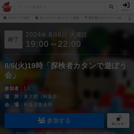
ログイン
ボドゲーマTOP
ボードゲーム会/イベント情報
東京都のボードゲーム会
2024
8
6
火
年
月
日
曜日
終了
19:00～22:00
8/6(火)19時「探検者カタンで遊ぼう
会」
参加者：
1人
場 所：
東京都（秋葉原）
会 場：
秋葉原集会所
参加する
気になる！
参加および気になる！機能の利用には
ボドゲーマへのログイン
が必要です。