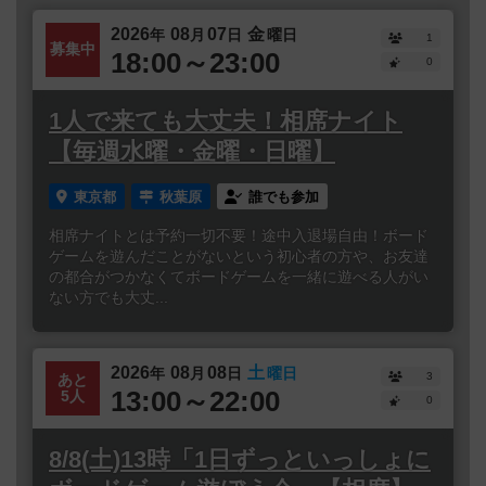
2026
08
07
金
年
月
日
曜日
1
募集中
18:00～23:00
0
1人で来ても大丈夫！相席ナイト
【毎週水曜・金曜・日曜】
東京都
秋葉原
誰でも参加
相席ナイトとは予約一切不要！途中入退場自由！ボード
ゲームを遊んだことがないという初心者の方や、お友達
の都合がつかなくてボードゲームを一緒に遊べる人がい
ない方でも大丈...
2026
08
08
土
年
月
日
曜日
3
あと
13:00～22:00
5人
0
8/8(土)13時「1日ずっといっしょに