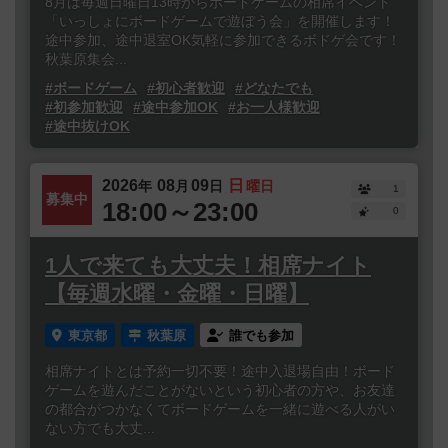
8月は毎週日曜日13時からボードゲームの相席イベント
「いっしょにボードゲームで遊ぼう会」を開催します！
途中参加、途中退室OK気軽に参加できるボドゲ会です！
秋葉原集会...
#ボードゲーム
#初心者歓迎
#どなたでも
#初参加歓迎
#途中参加OK
#お一人様歓迎
#途中抜けOK
2026
08
09
日
年
月
日
曜日
1
募集中
18:00～23:00
0
1人で来ても大丈夫！相席ナイト
【毎週水曜・金曜・日曜】
東京都
秋葉原
誰でも参加
相席ナイトとは予約一切不要！途中入退場自由！ボード
ゲームを遊んだことがないという初心者の方や、お友達
の都合がつかなくてボードゲームを一緒に遊べる人がい
ない方でも大丈...