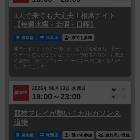
1人で来ても大丈夫！相席ナイト
【毎週水曜・金曜・日曜】
東京都
秋葉原
誰でも参加
相席ナイトとは予約一切不要！途中入退場自由！ボード
ゲームを遊んだことがないという初心者の方や、お友達
の都合がつかなくてボードゲームを一緒に遊べる人がい
ない方でも大丈...
2026
08
13
木
年
月
日
曜日
1
募集中
18:00～23:00
0
競技プレイが熱い！カルカソンヌ
道場
東京都
秋葉原
誰でも参加
連れ添い登録