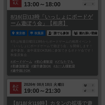
13:00～18:00
6人
0
8/16(日)13時「いっしょにボードゲ
ーム遊ぼう会」【相席】
東京都
秋葉原
誰でも参加
連れ添い登録
8月は毎週日曜日13時からボードゲームの相席イベント
「いっしょにボードゲームで遊ぼう会」を開催します！
途中参加、途中退室OK気軽に参加できるボドゲ会です！
秋葉原集会...
#ボードゲーム
#初心者歓迎
#どなたでも
#初参加歓迎
#途中参加OK
#お一人様歓迎
#途中抜けOK
2026
08
18
火
年
月
日
曜日
2
あと
19:00～21:30
6人
0
【8/18(火)19時】カタンの拡張で遊