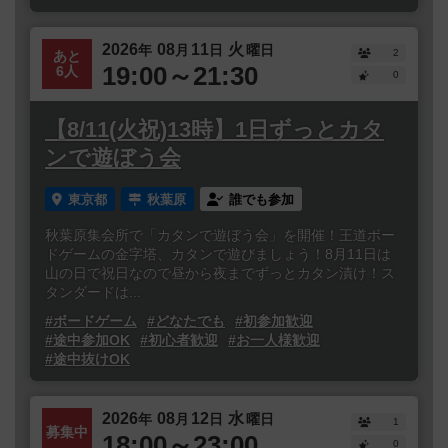
2026
08
11
火
年
月
日
曜日
2
あと
19:00～21:30
6人
0
【8/11(火祝)13時】1日ずっとカタ
ンで遊ぼう会
東京都
秋葉原
誰でも参加
秋葉原集会所で「カタンで遊ぼう会」を開催！王道ボー
ドゲームの金字塔、カタンで遊びましょう！8月11日は
山の日で祝日なので昼から夜までずっとカタン漬け！ス
タンダードは...
#ボードゲーム
#どなたでも
#初参加歓迎
#途中参加OK
#初心者歓迎
#お一人様歓迎
#途中抜けOK
2026
08
12
水
年
月
日
曜日
1
募集中
18:00～23:00
0