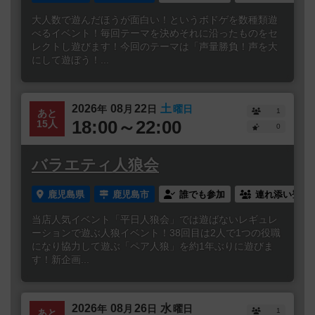
大人数で遊んだほうが面白い！というボドゲを数種類遊
べるイベント！毎回テーマを決めそれに沿ったものをセ
レクトし遊びます！今回のテーマは「声量勝負！声を大
にして遊ぼう！...
2026
08
22
土
年
月
日
曜日
1
あと
18:00～22:00
15人
0
バラエティ人狼会
鹿児島県
鹿児島市
誰でも参加
連れ添い登録
当店人気イベント「平日人狼会」では遊ばないレギュレ
ーションで遊ぶ人狼イベント！38回目は2人で1つの役職
になり協力して遊ぶ「ペア人狼」を約1年ぶりに遊びま
す！新企画...
2026
08
26
水
年
月
日
曜日
1
あと