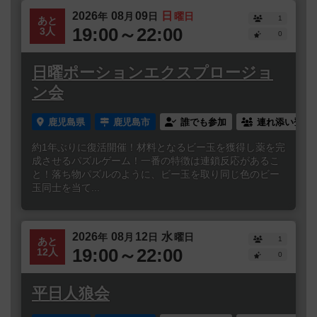
2026
08
09
日
年
月
日
曜日
1
あと
19:00～22:00
3人
0
日曜ポーションエクスプロージョ
ン会
鹿児島県
鹿児島市
誰でも参加
連れ添い登録
約1年ぶりに復活開催！材料となるビー玉を獲得し薬を完
成させるパズルゲーム！一番の特徴は連鎖反応があるこ
と！落ち物パズルのように、ビー玉を取り同じ色のビー
玉同士を当て...
2026
08
12
水
年
月
日
曜日
1
あと
19:00～22:00
12人
0
平日人狼会