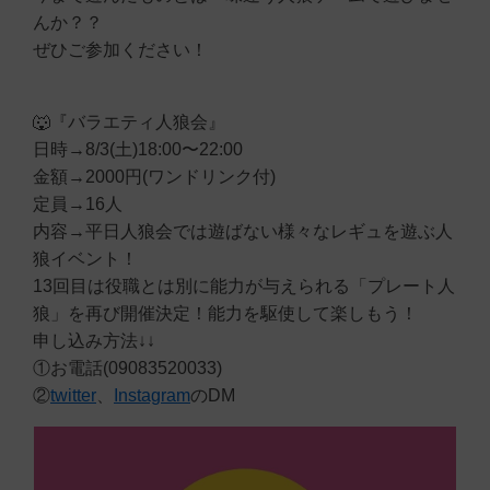
んか？？
ぜひご参加ください！
🐺『バラエティ人狼会』
日時→8/3(土)18:00〜22:00
金額→2000円(ワンドリンク付)
定員→16人
内容→平日人狼会では遊ばない様々なレギュを遊ぶ人
狼イベント！
13回目は役職とは別に能力が与えられる「プレート人
狼」を再び開催決定！能力を駆使して楽しもう！
申し込み方法↓↓
①お電話(09083520033)
②
twitter
、
Instagram
のDM