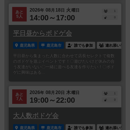
2026
08
18
火
年
月
日
曜日
1
あと
14:00～17:00
5人
0
平日昼からボドゲ会
鹿児島県
鹿児島市
誰でも参加
連れ添い登録
平日昼から集まった人数に合わせて店長セレクトで複数
のボドゲを遊ぶイベントです！〇遊びたいけど休みの合
う友達がいない〇一緒に遊べる友達を作りたい！〇ボド
ゲに興味はある...
2026
08
20
木
年
月
日
曜日
1
あと
19:00～22:00
7人
0
大人数ボドゲ会
鹿児島県
鹿児島市
誰でも参加
連れ添い登録