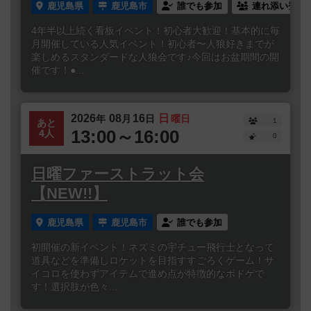
鹿児島県
鹿児島市
誰でも参加
連れ添い登録
4年半以上続く看板イベント！初心者大歓迎！基本的に毎
月開催している人気イベント！初心者〜人狼好きまでが
楽しめるスタンダードな人狼会です♪今回はお盆期間の開
催です！●...
2026
08
16
日
年
月
日
曜日
1
あと
13:00～16:00
4人
0
日曜ファーストラット会
【NEW!!】
鹿児島県
鹿児島市
誰でも参加
初開催の新イベント！ネズミの宇チュー飛行士となって
道具などを準備しロケットを目指すすごろくゲーム！サ
イコロを使わずアイテムで進め点が特徴的なボドゲで
す！選択肢が色々...