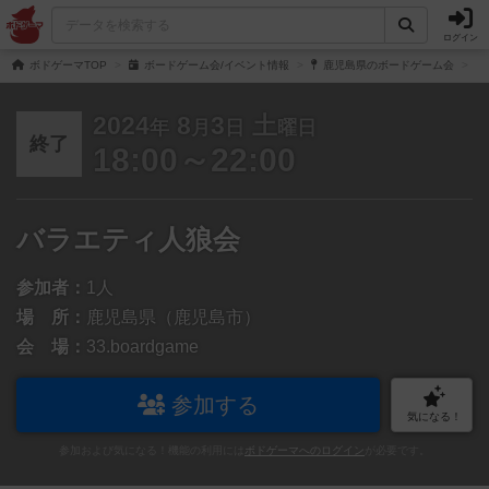
ログイン
ボドゲーマTOP
ボードゲーム会/イベント情報
鹿児島県のボードゲーム会
2024
8
3
土
年
月
日
曜日
終了
18:00～22:00
バラエティ人狼会
参加者：
1人
場 所：
鹿児島県（鹿児島市）
会 場：
33.boardgame
参加する
気になる！
参加および気になる！機能の利用には
ボドゲーマへのログイン
が必要です。