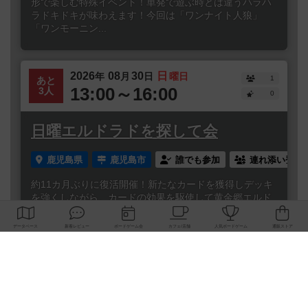
形で楽しむ特殊イベント！単発で遊ぶ時とは違うハラハ
ラドキドキが味わえます！今回は「ワンナイト人狼」
「ワンモーニン...
2026
08
30
日
年
月
日
曜日
1
あと
13:00～16:00
3人
0
日曜エルドラドを探して会
鹿児島県
鹿児島市
誰でも参加
連れ添い登録
約11カ月ぶりに復活開催！新たなカードを獲得しデッキ
を強くしながら、カードの効果を駆使して黄金郷エルド
ラドを目指すすごろく×デッキ構築ボドゲ！デッキを作る
という面で...
閉じる
Copyright (c)
ボードゲームのプレイ履歴を記録し
【ボドゲーマ】ボードゲームの総合情報サイト
て、
All rights reserved.