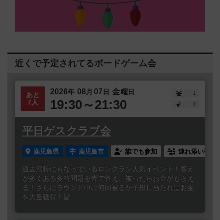
近くで予定されてるボードゲーム会
2026
08
07
金
年
月
日
曜日
1
あと
19:30～21:30
7人
0
平日ゲスクラブ会
鹿児島県
鹿児島市
誰でも参加
連れ添い登録
過去満枠にもなっているロングラン人気イベント！答え
が多くある多答問題を皆で答え、被ったらお金がもらえ
る！さらにラウンド中に何回被るか予想し当たればお金
を大量獲得！皆...