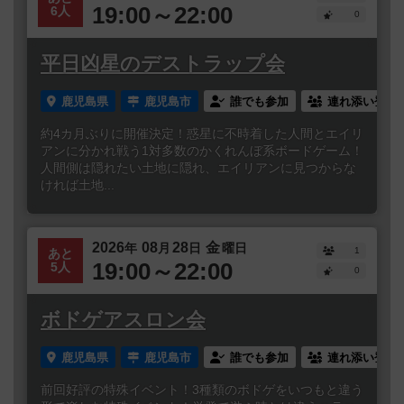
19:00～22:00
6人
0
平日凶星のデストラップ会
鹿児島県
鹿児島市
誰でも参加
連れ添い登録
約4カ月ぶりに開催決定！惑星に不時着した人間とエイリ
アンに分かれ戦う1対多数のかくれんぼ系ボードゲーム！
人間側は隠れたい土地に隠れ、エイリアンに見つからな
ければ土地...
2026
08
28
金
年
月
日
曜日
1
あと
19:00～22:00
5人
0
ボドゲアスロン会
鹿児島県
鹿児島市
誰でも参加
連れ添い登録
前回好評の特殊イベント！3種類のボドゲをいつもと違う