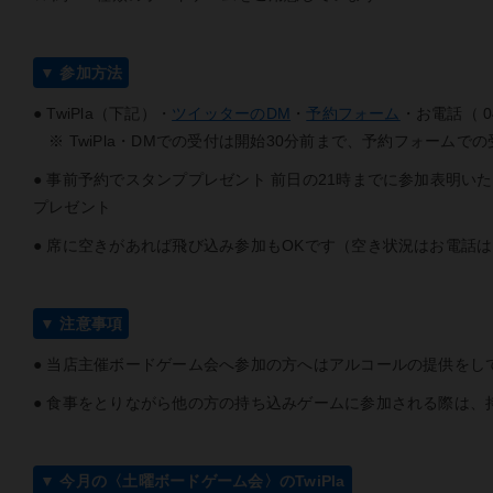
▼ 参加方法
● TwiPla（下記）・
ツイッターのDM
・
予約フォーム
・お電話（ 0
※ TwiPla・DMでの受付は開始30分前まで、予約フォームで
● 事前予約でスタンププレゼント 前日の21時までに参加表明い
プレゼント
● 席に空きがあれば飛び込み参加もOKです（空き状況はお電話
▼ 注意事項
● 当店主催ボードゲーム会へ参加の方へはアルコールの提供をし
● 食事をとりながら他の方の持ち込みゲームに参加される際は、
▼ 今月の〈土曜ボードゲーム会〉のTwiPla