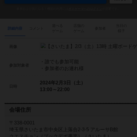
参加および気になる！機能の利用には
ボドゲーマへのログイン
が必要です。
遊べる
店舗の
当日の
詳細内容
コメント
参加者
ゲーム
ゲーム
様子
画像
・誰でも参加可能
参加対象者
・参加者のお連れ様
2024年2月3日（土）
日時
13:00～22:00
会場住所
〒338-0001
埼玉県さいたま市中央区上落合2-3-5 アルーサB館
クエスチョン（ブックデポ書楽）（さいたま）