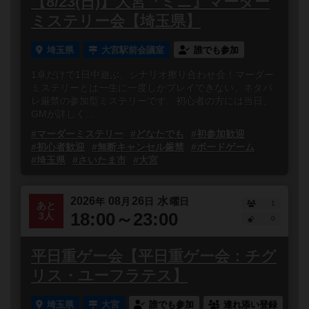
【8/23(日)】大宮『ミニ』マーダー
ミステリー会【埼玉県】
埼玉県
大宮駅前会議室
誰でも参加
1卓だけで1日中遊ぶ、シナリオ擦り合わせ会！マーダー
ミステリーとは一生に一度しかプレイできない、ネタバ
レ厳禁の参加型ミステリーです。初心者の方には当日、
GMが詳しく...
#マーダーミステリー
#どなたでも
#初参加歓迎
#初心者歓迎
#無断キャンセル厳禁
#ボードゲーム
#埼玉県
#さいたま市
#大宮
2026
08
26
水
年
月
日
曜日
1
あと
18:00～23:00
3人
0
平日重ゲー会【平日重ゲー会：チグ
リス・ユーフラテス】
埼玉県
大宮
誰でも参加
連れ添い登録