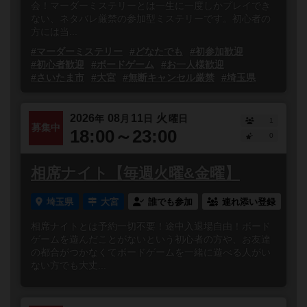
会！マーダーミステリーとは一生に一度しかプレイでき
ない、ネタバレ厳禁の参加型ミステリーです。初心者の
方には当...
#マーダーミステリー
#どなたでも
#初参加歓迎
#初心者歓迎
#ボードゲーム
#お一人様歓迎
#さいたま市
#大宮
#無断キャンセル厳禁
#埼玉県
2026
08
11
火
年
月
日
曜日
1
募集中
18:00～23:00
0
相席ナイト【毎週火曜&金曜】
埼玉県
大宮
誰でも参加
連れ添い登録
相席ナイトとは予約一切不要！途中入退場自由！ボード
ゲームを遊んだことがないという初心者の方や、お友達
の都合がつかなくてボードゲームを一緒に遊べる人がい
ない方でも大丈...