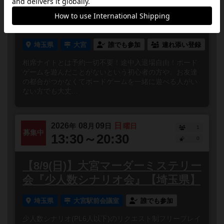
相席ナイト【毎週火曜&金曜】
埼玉県
大宮
誰でも参加
連れ添い登録
相席ナイトとは予約一切不要！途中入退場自由！ボード
ゲームを遊んだことがないという初心者の方や、お友達
の都合がつかなくてボードゲームを一緒に遊べる人がい
ない方でも大丈...
2026
08
09
日
年
月
日
曜日
1
募集中
13:30～20:30
0
【8/9(日)】大宮マーダーミステリー
会『少人数シナリオ会』【埼玉県】
埼玉県
大宮駅前会議室
誰でも参加
少人数シナリオ(PL6人以下)のリクエスト制フリープレイ