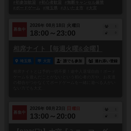
#初参加歓迎
#初心者歓迎
#無断キャンセル厳禁
#ボードゲーム
#埼玉県
#さいたま市
#大宮
2026
08
18
火
年
月
日
曜日
1
募集中
18:00～23:00
0
相席ナイト【毎週火曜&金曜】
埼玉県
大宮
誰でも参加
連れ添い登録
相席ナイトとは予約一切不要！途中入退場自由！ボード
ゲームを遊んだことがないという初心者の方や、お友達
の都合がつかなくてボードゲームを一緒に遊べる人がい
ない方でも大丈...
2026
08
23
日
年
月
日
曜日
1
募集中
13:00～20:00
0