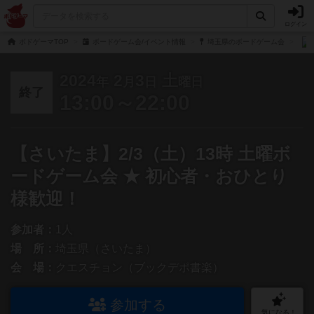
ログイン
ボドゲーマTOP
ボードゲーム会/イベント情報
埼玉県のボードゲーム会
2024
2
3
土
年
月
日
曜日
終了
13:00～22:00
【さいたま】2/3（土）13時 土曜ボ
ードゲーム会 ★ 初心者・おひとり
様歓迎！
参加者：
1人
場 所：
埼玉県（さいたま）
会 場：
クエスチョン（ブックデポ書楽）
参加する
気になる！