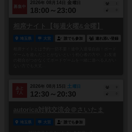
2026
08
14
金
年
月
日
曜日
1
募集中
18:00～23:00
0
相席ナイト【毎週火曜&金曜】
埼玉県
大宮
誰でも参加
連れ添い登録
相席ナイトとは予約一切不要！途中入退場自由！ボード
ゲームを遊んだことがないという初心者の方や、お友達
の都合がつかなくてボードゲームを一緒に遊べる人がい
ない方でも大丈...
2026
08
15
土
年
月
日
曜日
9
あと
12:30～20:30
7人
0
autorica対戦交流会＠さいたま
埼玉県
大宮
誰でも参加