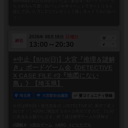
autorica対戦交流会@さいたま✨参加賞✨め～～～～～っ
ちゃめちゃ可愛い缶バッジを本イベントでオートリカを
遊んで頂いた方に1つプレゼント！推しオートリカの缶バ
ッ...
2026
08
16
日
年
月
日
曜日
1
締切
13:00～20:30
0
※中止【8/16(日)】大宮『推理＆謎解
き』ボードゲーム会《DETECTIVE
X CASE FILE #3『地図にない
島』》【埼玉県】
埼玉県
大宮駅前会議室
要コミュニティ登録
今回は特別回！発売直後の《DETECTIVE X》新作で遊ぶ
回です！！※同時に開始するホール形式ですので、13:00
に集合をお願いします。終了後は推理ゲームや謎解き...
#謎解き
#脱出ゲーム
#ARG
#どなたでも