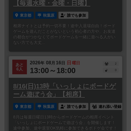
【毎週水曜・金曜・日曜】
東京都
秋葉原
誰でも参加
相席ナイトとは予約一切不要！途中入退場自由！ボード
ゲームを遊んだことがないという初心者の方や、お友達
の都合がつかなくてボードゲームを一緒に遊べる人がい
ない方でも大丈...
2026
08
16
日
年
月
日
曜日
2
あと
13:00～18:00
6人
0
8/16(日)13時「いっしょにボードゲ
ーム遊ぼう会」【相席】
東京都
秋葉原
誰でも参加
連れ添い登録
8月は毎週日曜日13時からボードゲームの相席イベント
「いっしょにボードゲームで遊ぼう会」を開催します！
途中参加、途中退室OK気軽に参加できるボドゲ会です！