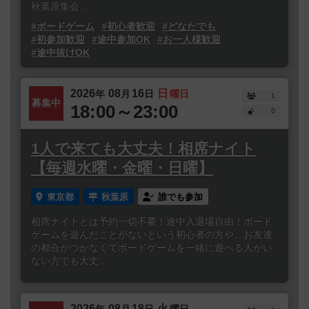
秋葉原集会...
#ボードゲーム
#初心者歓迎
#どなたでも
#初参加歓迎
#途中参加OK
#お一人様歓迎
#途中抜けOK
2026
08
16
日
年
月
日
曜日
1
募集中
18:00～23:00
0
1人で来ても大丈夫！相席ナイト
【毎週水曜・金曜・日曜】
東京都
秋葉原
誰でも参加
相席ナイトとは予約一切不要！途中入退場自由！ボード
ゲームを遊んだことがないという初心者の方や、お友達
の都合がつかなくてボードゲームを一緒に遊べる人がい
ない方でも大丈...
2026
08
18
火
年
月
日
曜日