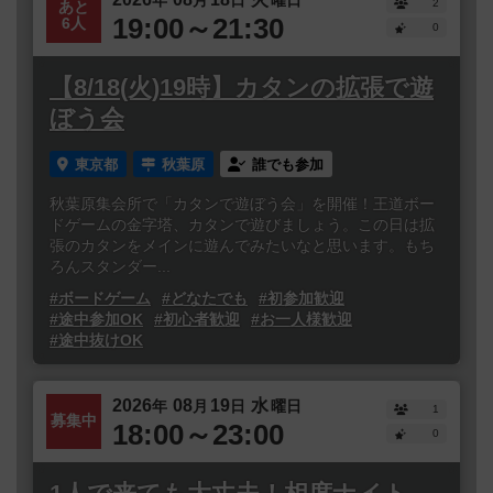
2
あと
19:00～21:30
6人
0
【8/18(火)19時】カタンの拡張で遊
ぼう会
東京都
秋葉原
誰でも参加
秋葉原集会所で「カタンで遊ぼう会」を開催！王道ボー
ドゲームの金字塔、カタンで遊びましょう。この日は拡
張のカタンをメインに遊んでみたいなと思います。もち
ろんスタンダー...
#ボードゲーム
#どなたでも
#初参加歓迎
#途中参加OK
#初心者歓迎
#お一人様歓迎
#途中抜けOK
2026
08
19
水
年
月
日
曜日
1
募集中
18:00～23:00
0