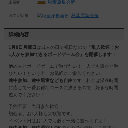
秋葉原集会所
主催者
秋葉原集会所
カフェ/店舗
詳細内容
1月8日月曜日
は成人の日で祝日なので
「乱入歓迎！お
1人から参加できるボードゲーム会」を開催します
！
他の人とボードゲームで遊びたい！一人でも誰かと遊
びたい！という方、お気軽にご参加ください。
途中参加、途中退室なども自由
です、料金は滞在時間
に応じて一番お得なコースに決まるので、好きな時間
遊んでください！
予約不要、当日参加歓迎！
初心者、お1人様も大歓迎です。
イベント日はお1人でも必ず一緒に遊べますよ！
途中参加、途中退室もOK
ですのでお気軽にご参加く