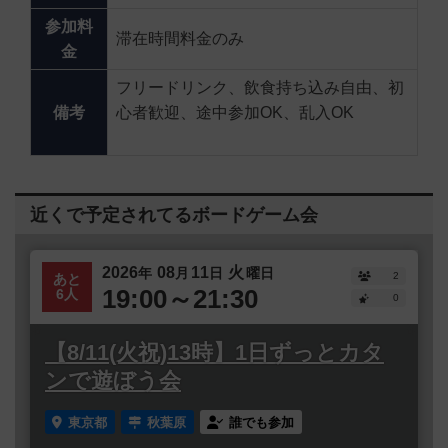
参加料
滞在時間料金のみ
金
フリードリンク、飲食持ち込み自由、初
備考
心者歓迎、途中参加OK、乱入OK
近くで予定されてるボードゲーム会
2026
08
11
火
年
月
日
曜日
2
あと
19:00～21:30
6人
0
【8/11(火祝)13時】1日ずっとカタ
ンで遊ぼう会
東京都
秋葉原
誰でも参加