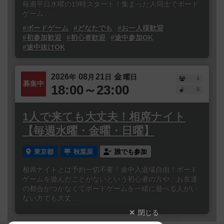
毎週平日水曜の19時スタート！集まった人同士でボード
ゲーム...
#ボードゲーム
#どなたでも
#お一人様歓迎
#初参加歓迎
#初心者歓迎
#途中参加OK
#途中抜けOK
2026
08
21
金
年
月
日
曜日
1
募集中
18:00～23:00
0
1人で来ても大丈夫！相席ナイト
【毎週水曜・金曜・日曜】
東京都
秋葉原
誰でも参加
相席ナイトとは予約一切不要！途中入退場自由！ボード
ゲームを遊んだことがないという初心者の方や、お友達
の都合がつかなくてボードゲームを一緒に遊べる人がい
ない方でも大丈...
閉じる