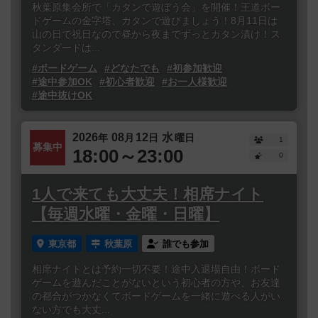
秋葉原集会所で「カタンで遊ぼう会」を開催！王道ボー
ドゲームの金字塔、カタンで遊びましょう！8月11日は
山の日で祝日なので昼から夜までずっとカタン漬け！ス
タンダードは...
#ボードゲーム
#どなたでも
#初参加歓迎
#途中参加OK
#初心者歓迎
#お一人様歓迎
#途中抜けOK
2026
08
12
水
年
月
日
曜日
1
募集中
18:00～23:00
0
1人で来ても大丈夫！相席ナイト
【毎週水曜・金曜・日曜】
東京都
秋葉原
誰でも参加
相席ナイトとは予約一切不要！途中入退場自由！ボード
ゲームを遊んだことがないという初心者の方や、お友達
の都合がつかなくてボードゲームを一緒に遊べる人がい
ない方でも大丈...