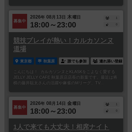
2026
08
13
木
年
月
日
曜日
1
募集中
18:00～23:00
0
競技プレイが熱い！カルカソンヌ
道場
東京都
秋葉原
誰でも参加
連れ添い登録
こんにちは！ カルカソンヌとKLASKをこよなく愛する
JELLY JELLY CAFE 秋葉原店店長の新葉です。最近は将
棋の藤井聡太さんの活躍や麻雀のMリーグ、TV...
2026
08
14
金
年
月
日
曜日
1
募集中
18:00～23:00
0
1人で来ても大丈夫！相席ナイト