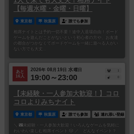
1人で来ても大丈夫！相席ナイト
【毎週水曜・金曜・日曜】
東京都
秋葉原
誰でも参加
相席ナイトとは予約一切不要！途中入退場自由！ボード
ゲームを遊んだことがないという初心者の方や、お友達
の都合がつかなくてボードゲームを一緒に遊べる人がい
ない方でも大丈...
2026
08
19
水
年
月
日
曜日
1
あと
19:00～23:00
16人
0
【未経験・一人参加大歓迎！】コロ
コロよりみちナイト
東京都
秋葉原
誰でも参加
連れ添い登録
＼ 🌃未経験・一人参加大歓迎！いろんなゲームを気軽に
わいわい楽しむ相席イベント 🎲 ／ どんなイベント？