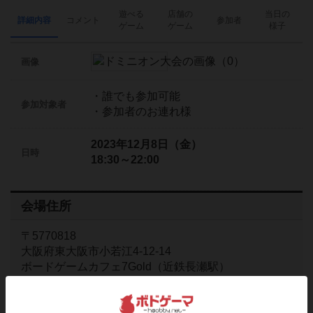
遊べる
店舗の
当日の
詳細内容
コメント
参加者
ゲーム
ゲーム
様子
画像
・誰でも参加可能
参加対象者
・参加者のお連れ様
2023年12月8日（金）
日時
18:30～22:00
会場住所
〒5770818
大阪府東大阪市小若江4-12-14
ボードゲームカフェ7Gold（近鉄長瀬駅）