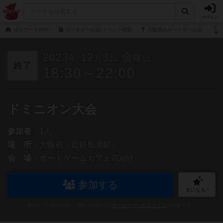
ログイン
ボドゲーマTOP
ボードゲーム会/イベント情報
大阪府のボードゲーム会
2023
12
8
金
年
月
日
曜日
終了
18:30～22:00
ドミニオン大会
参加者：
1人
場 所：
大阪府（近鉄長瀬駅）
会 場：
ボードゲームカフェ7Gold
参加する
気になる！
参加および気になる！機能の利用には
ボドゲーマへのログイン
が必要です。