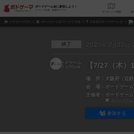
ボードゲーム会に参加しよう！
イベント作成・参加サービス
データベース
検
ボドゲーマTOP
ボードゲーム会/イベント情報
大阪府のボードゲーム会
2023
7
27
終了
年
月
日
【7/27（木）
場 所：
大阪府（近鉄
会 場：
ボードゲームカ
主催者：
ボードゲーム
ボードゲームカ
参加する