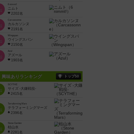
6 nimmt!
ニムト
位
2202名
Carcassonne
カルカソンヌ
位
2191名
Wingspan
ウイングスパン
位
2150名
Azul
アズール
位
1903名
興味ありランキング
トップ50
SCYTHE
サイズ -大鎌戦役-
位
2415名
Terraforming Mars
テラフォーミングマーズ
位
2396名
Stone Garden
枯山水
位
2281名