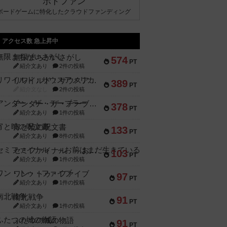
ボドファン
ボードゲームに特化したクラウドファンディング
アクセス数 急上昇中
無限まちがいさがし
574
PT
紹介文あり
2件の投稿
リワイルド：サウスアメリカ
389
PT
紹介文なし
2件の投稿
アンダー・ザ・テーブラー
378
PT
紹介文あり
1件の投稿
宵と暁の呪文書
133
PT
紹介文あり
8件の投稿
セミファイナル ～お前はまだ生きている～
103
PT
紹介文あり
1件の投稿
ワン・トゥ・ファイブ
97
PT
紹介文あり
1件の投稿
南北戦争
91
PT
紹介文あり
1件の投稿
ふたつの城の物語
91
PT