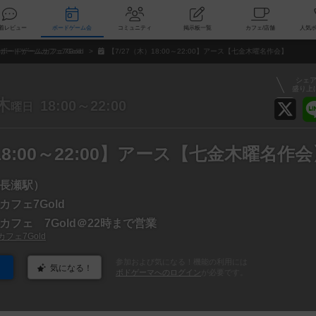
索
新着レビュー
ボードゲーム会
コミュニティ
掲示板一覧
カ
ボードゲームカフェ7Gold
【7/27（木）18:00～22:00】アース【七金木曜名作会】
シェ
盛り上
木
18:00～22:00
曜日
18:00～22:00】アース【七金木曜名作
長瀬駅）
フェ7Gold
カフェ 7Gold＠22時まで営業
フェ7Gold
参加および気になる！機能の利用には
気になる！
ボドゲーマへのログイン
が必要です。