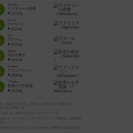
Viticulture
ワイナリーの四季
位
2272名
Agricola
アグリコラ
位
2120名
Azul
アズール
位
2034名
Splendor
宝石の煌き
位
2031名
Wingspan
ウイングスパン
位
2006名
7 Wonders
世界の七不思議
位
1920名
pple、Apple のロゴ は、米国および他の国々で登録された
ple Inc.の商標です。
p Store は、Apple Inc.のサービスマークです。
ndroid は、グーグル インコーポレイテッドの商標または登録商
です。
ogle Play とそのロゴは、Google Inc.の商標または登録商標で
。