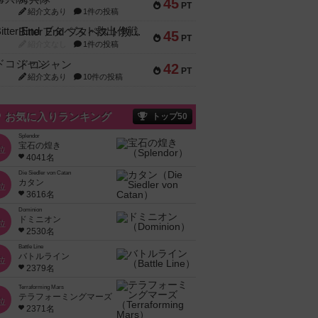
45
PT
紹介文あり
1件の投稿
Bitter End ブタペスト救出作戦
45
PT
紹介文なし
1件の投稿
ドコジャン
42
PT
紹介文あり
10件の投稿
お気に入りランキング
トップ50
Splendor
宝石の煌き
位
4041名
Die Siedler von Catan
カタン
位
3616名
Dominion
ドミニオン
位
2530名
Battle Line
バトルライン
位
2379名
Terraforming Mars
テラフォーミングマーズ
位
2371名