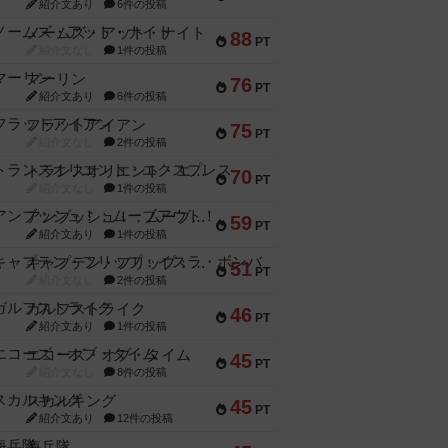
紹介文あり
6件の投稿
ノームズ・アット・ナイト
88
PT
紹介文なし
1件の投稿
マーリン
76
PT
紹介文あり
6件の投稿
フラットアイアン
75
PT
紹介文なし
2件の投稿
トランスオリエント・エクスプレス
70
PT
紹介文なし
1件の投稿
アンブッシュ！：ムーブアウト！
59
PT
紹介文あり
1件の投稿
キャプテン・フリップ：イスラ・ボンバ
51
PT
紹介文なし
2件の投稿
ガルフストライク
46
PT
紹介文あり
1件の投稿
エコーズ・オブ・タイム
45
PT
紹介文なし
8件の投稿
スカルキング
45
PT
紹介文あり
12件の投稿
海兵隊