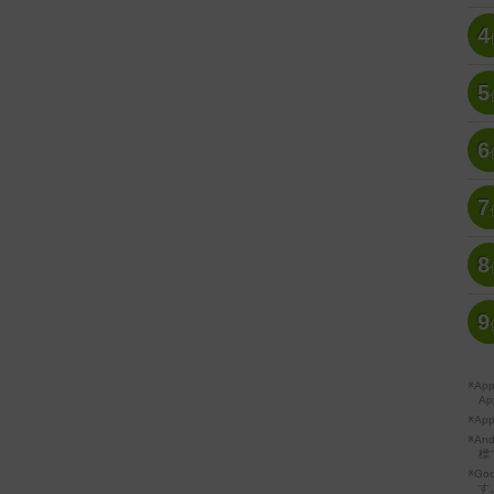
4
5
6
7
8
9
※A
Ap
※Ap
※A
標
※Go
す