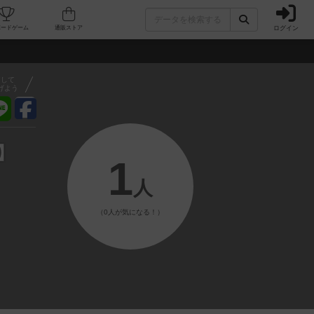
ログイン
フェ/店舗
人気ボードゲーム
通販ストア
アして
げよう
会】
1
人
（0人が気になる！）