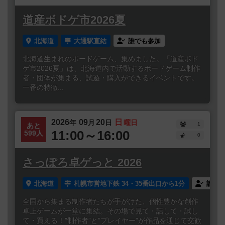
道産ボドゲ市2026夏
北海道
大通駅直結
誰でも参加
北海道生まれのボードゲーム、集めました。「道産ボド
ゲ市2026夏」は、北海道内で活動するボードゲーム制作
者・団体が集まる、試遊・購入ができるイベントです。
一番の特徴...
2026
09
20
日
年
月
日
曜日
1
あと
11:00～16:00
599人
0
さっぽろ卓ゲっと 2026
北海道
札幌市営地下鉄 34・35番出口から1分
誰で
全国から集まる制作者たちが手がけた、個性豊かな創作
卓上ゲームが一堂に集結。その場で見て・話して・試し
て・買える！”制作者”と”プレイヤー”が作品を通じて交歓