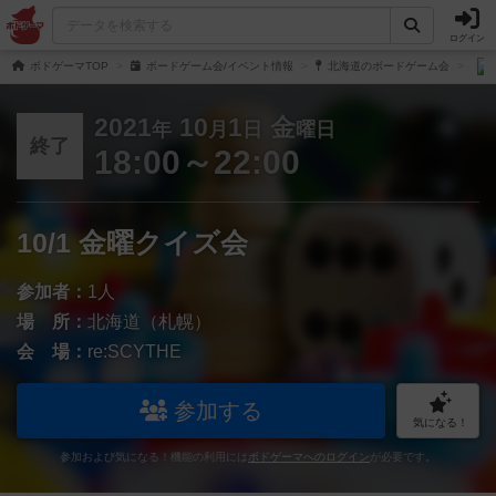
ログイン
ボドゲーマTOP
ボードゲーム会/イベント情報
北海道のボードゲーム会
2021
10
1
金
年
月
日
曜日
終了
18:00～22:00
10/1 金曜クイズ会
参加者：
1人
場 所：
北海道（札幌）
会 場：
re:SCYTHE
参加する
気になる！
参加および気になる！機能の利用には
ボドゲーマへのログイン
が必要です。