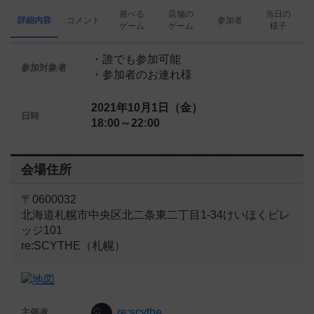
遊べる
店舗の
当日の
詳細内容
コメント
参加者
ゲーム
ゲーム
様子
・誰でも参加可能
参加対象者
・参加者のお連れ様
2021年10月1日（金）
日時
18:00～22:00
会場住所
〒0600032
北海道札幌市中央区北二条東二丁目1-34けいほくビレ
ッジ101
re:SCYTHE（札幌）
re:scythe
主催者