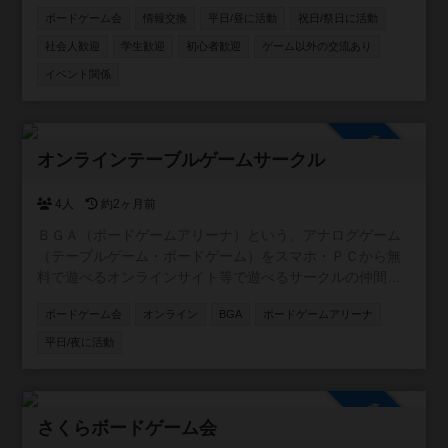
ったり、意見交換ができるようにと作成したコミュニティ
ボードゲーム会
情報交換
平日/昼に活動
祝日/祭日に活動
です。資格の有無にかかわらず、楽しんで意見・情報交換
をしたり、実際に集まってゲーム会などができればと考え
社会人歓迎
学生歓迎
初心者歓迎
ゲーム以外の交流あり
ています。 ※他者への誹謗中傷はおやめください。
イベント関係
参加自由
オンラインテーブルゲームサークル
4人
約2ヶ月前
ＢＧＡ（ボードゲームアリーナ）という、アナログゲーム
（テーブルゲーム・ボードゲーム）をスマホ・ＰＣから無
料で遊べるオンラインサイト等で遊べるサークルの仲間を
探しています。 Discordというアプリ（スマホでもＰＣでも
ボードゲーム会
オンライン
BGA
ボードゲームアリーナ
出来る）を使い、集まったりチャットしたり可能な人はボ
イスチャットしたりをしています。 基本的には遊ぶゲーム
平日/夜に活動
は、人が少ないうちは約７０分（長くても１時間半）以内
で終わる物を考えています。それでも良いという方ご連絡
下さい。 基本的に平日の２１時頃からを週に２回遊んでい
参加自由
ます 初心者・ボードゲームを一切プレイしたことがない方
さくらボードゲーム会
大歓迎です。下手ながらも色々説明させて頂きます。 ウミ