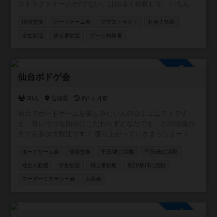
ストラクトゲームだ/でない」はゆるく解釈して、いろんな
人の情報交換に使っていただければと思います。
情報交換
ボードゲーム会
アブストラクト
社会人歓迎
学生歓迎
初心者歓迎
ゲーム制作者
参加自由
仙台ボドゲ会
30人
宮城県
約1ヶ月前
仙台でボードゲームを楽しみたい人のコミュニティです。
と、言いつつも仙台にこだわらずどなたでも、どの地域の
方でも参加大歓迎です！ 盛り上がっていきまっしょー！
ボードゲーム会
情報交換
平日/昼に活動
平日/夜に活動
社会人歓迎
学生歓迎
初心者歓迎
祝日/祭日に活動
マーダーミステリー会
人狼会