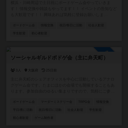
横浜・川崎周辺で土日祝にボードゲーム会やっていきま
「ゲームとして成り立つか」をみんなで実験したり、「作
す！ 情報交換や雑談もやってます！！ イベントの告知など
った人が楽しいならいいじゃない！」という精神で、お互
も大歓迎です！！ 興味あれば気軽に登録お願いしま
いの作品をのびのびと遊ぶスタイルです。 主催者も手探り
す！！！ [参加自由] LINE オープンチャット (イベントの通
でのスタートですので、お気軽にメンバー登録からご参加
ボードゲーム会
情報交換
祝日/祭日に活動
社会人歓迎
知や雑談に使ってます)
ください！ 青梅線、五日市線沿線の方中心にそれ以外から
https://line.me/ti/g2/5_rzkfTnDYAR87LOQV7Vcw?
学生歓迎
初心者歓迎
でも！
utm_source=invitation&utm_medium=link_copy&utm_camp
aign=default
参加自由
ソーシャルギルドボドゲ会（主に弁天町）
3人
大阪府
25日前
主に弁天町のシェアオフィスを中心に活動しているアナロ
グゲーム会です。たまにほかの会場でも開催することもあ
ります。参加自由のゆるい集まりですので、気軽にご参加
ください！カードゲーム・ボードゲームのほか、希望者が
ボードゲーム会
マーダーミステリー会
TRPG会
情報交換
いればTRPGやマダミスも開催しています。一緒に企画し
てくれる仲間も募集中です。
平日/夜に活動
祝日/祭日に活動
社会人歓迎
学生歓迎
初心者歓迎
ゲーム制作者