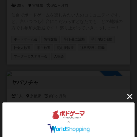
30人
宮城県
約1ヶ月前
仙台でボードゲームを楽しみたい人のコミュニティです。
と、言いつつも仙台にこだわらずどなたでも、どの地域の
方でも参加大歓迎です！ 盛り上がっていきまっしょー！
ボードゲーム会
情報交換
平日/昼に活動
平日/夜に活動
社会人歓迎
学生歓迎
初心者歓迎
祝日/祭日に活動
マーダーミステリー会
人狼会
参加自由
ヤバソチャ
1人
京都府
約1ヶ月前
京都・滋賀で「大人の青春」始めませんか？ ボードゲーム
から始まる最高の仲間づくり！ 「毎日同じことの繰り返し
で、なんか物足りない…」「京都や滋賀に来たけど、気軽
に遊べる友達がいないんだよね…」 そんな風に感じている
ボードゲーム会
エンジョイ勢
平日/夜に活動
あなた！ 私達と一緒に、忘れかけていた「楽しい！」や