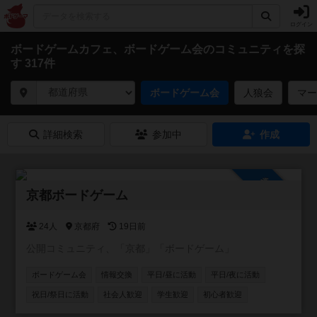
ログイン
ボードゲームカフェ、ボードゲーム会のコミュニティを探
す 317件
ボードゲーム会
人狼会
マー
詳細検索
参加中
作成
参加自由
京都ボードゲーム
24人
京都府
19日前
公開コミュニティ、「京都」「ボードゲーム」
ボードゲーム会
情報交換
平日/昼に活動
平日/夜に活動
祝日/祭日に活動
社会人歓迎
学生歓迎
初心者歓迎