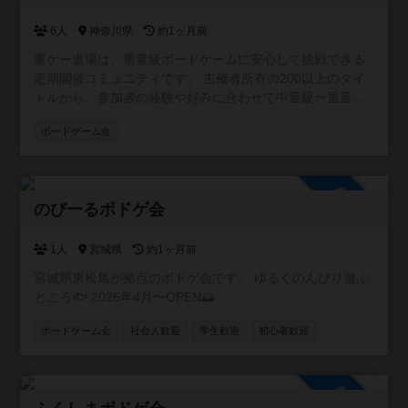
イ、ビジネス勧誘など） ・セクハラ、迷惑行為 ◾️注意事項
・マスク着用でお願いします。 ・飲み物はペットボトルや
6人
神奈川県
約1ヶ月前
水筒など、フタ付きの物に限りOK。 ・ボードゲームは大切
重ゲー道場は、重量級ボードゲームに安心して挑戦できる
にしましょう。 ・個人間の連絡先の交換などは各々の責任
定期開催コミュニティです。 主催者所有の200以上のタイ
でお願いします。 ・主催者の注意に従わない方は退室して
トルから、参加者の経験や好みに合わせて中量級〜重量級
いただきます。
を中心に選び、少人数でじっくり遊びます。ゲーム間のつ
ボードゲーム会
なぎやウォームアップとして、軽量級も取り入れますの
で、初めての方でも無理なく参加できます。 毎回テーマや
ラインナップを変え、シリーズとして継続開催する予定で
参加自由
す。新しいゲームや遊び方に出会える場です。 持ち込みゲ
のびーるボドゲ会
ームも歓迎ですが、当日の進行や時間の都合によりプレイ
できない場合があります。 ルール説明は必ず行い、希望が
あればプレイ中もアドバイスします。初心者から経験者ま
1人
宮城県
約1ヶ月前
で、重ゲーの奥深さを安心して体験できる場として、皆さ
宮城県東松島が拠点のボドゲ会です。 ゆるくのんびり遊ぶ
んの「一歩踏み出す勇気」を応援します。
ところ🐟️ 2026年4月〜OPEN🌅
ボードゲーム会
社会人歓迎
学生歓迎
初心者歓迎
参加自由