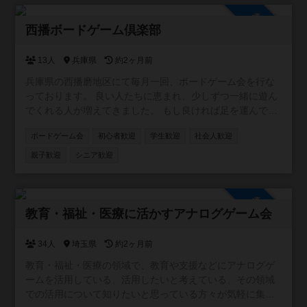
参加自由
西播ボードゲーム倶楽部
13人
兵庫県
約2ヶ月前
兵庫県の西播磨地区にて毎月一回、ボードゲーム会を行な
っております。 良い人たちに恵まれ、少しずつ一緒に遊ん
でくれる人が増えてきました。 もし良ければ足を運んでみ
ませんか？ 各SNSでボドゲ会の様子を記録しています。 気
ボードゲーム会
初心者歓迎
学生歓迎
社会人歓迎
になる方はご覧ください。 Xのアカウントはこちら
https://x.com/seiban_board Instagramのアカウントはこち
親子歓迎
シニア歓迎
ら https://www.instagram.com/seiban_board/ Threadsのア
カウントはこちら https://www.threads.net/@seiban_board
BuleSkyのアカウントはこちら
参加自由
https://bsky.app/profile/seibanboard.bsky.social
教育・福祉・医療に活かすアナログゲーム会
34人
埼玉県
約2ヶ月前
教育・福祉・医療の領域で、教育や支援などにアナログゲ
ームを活用している、活用したいと考えている、その領域
での活用について知りたいと思っている方々が気軽に集ま