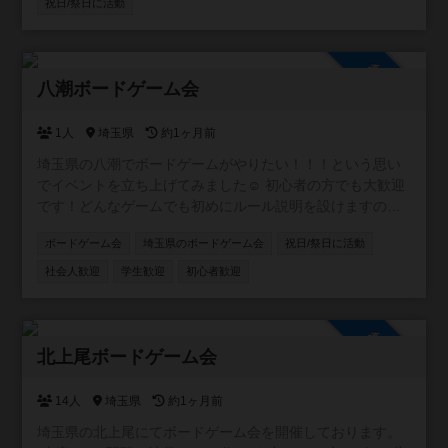
https://x.com/kkgw_tablegame
祝日/祭日に活動
参加自由
八潮ボードゲーム会
1人
埼玉県
約1ヶ月前
埼玉県の八潮でボードゲームがやりたい！！！という思い
でイベントを立ち上げてみました☺ 初心者の方でも大歓迎
です！どんなゲームでも初めにルール説明を設けますので
『ボードゲームをやった事がないけど興味はある・・・❗️』
ボードゲーム会
埼玉県のボードゲーム会
祝日/祭日に活動
という方も是非お越しください。 もちろん経験者の方もゲ
ーム持ち込み等、大歓迎です！ 以下、イベントの御案内で
社会人歓迎
学生歓迎
初心者歓迎
す。 ✨詳細✨ 開催日時：5月30(土)13：00～21：30(受付
12：55～) 開催場所：八潮市民文化会館駅前分館 048-997-
3777多目的ホールＢ （八潮市大瀬一丁目1番地
参加自由
1 マインループ1階） 最寄り駅：八潮駅（つくばエクスプ
北上尾ボードゲーム会
レス）徒歩1分 参加費用：会場費6400円を参加者で割りま
す。※参加者が8名ならお一人様800円 参加人数：15名定員
14人
埼玉県
約1ヶ月前
参加年齢：15歳以上 (中学生以下の方は18歳以上の方同伴
埼玉県の北上尾にてボードゲーム会を開催しております。
でのみ参加可能) 参加方法:私まで直接ご連絡ください ✨✨