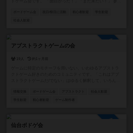
ドゲーム会です。 「面白かった！」「また来たい！」 参加
した方にそう思っていただけるような、笑顔あふれる場づ
ボードゲーム会
祝日/祭日に活動
初心者歓迎
学生歓迎
くりを大切にしています。 コンセプトは【勝ち負けより
も、みんなで心地よい時間を共有すること】。 初心者の方
社会人歓迎
も親子連れも大歓迎！オープン会でゆるく楽しく遊びまし
ょう。 いずれはマーダーミステリーやゲーム作家さん指定
や動物テーマの作品、体を使うゲームなどのテーマ会も企
参加自由
画したいと思ってます。 基本的にオープン会では３時間以
アブストラクトゲームの会
上かかるゲームや人狼（ゴリラ人狼などはｏｋ）は非推奨
です。主催者も好きな重ゲーとかはメンバー同士でクロー
19人
約1ヶ月前
ズド会などで楽しんだりしましょう。
ゲームに特定のモチーフを用いない、いわゆるアブストラ
クトゲーム好きのためのコミュニティです。「これはアブ
ストラクトゲームだ/でない」はゆるく解釈して、いろんな
人の情報交換に使っていただければと思います。
情報交換
ボードゲーム会
アブストラクト
社会人歓迎
学生歓迎
初心者歓迎
ゲーム制作者
参加自由
仙台ボドゲ会