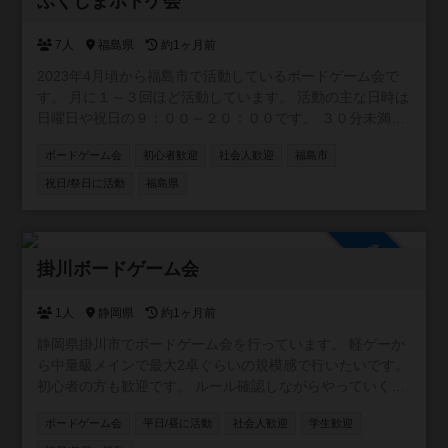
ふくしまボドゲ会
7人
福島県
約1ヶ月前
2023年4月頃から福島市で活動しているボードゲーム会で
す。 月に１～３回ほど活動しています。 活動の主な日時は
日曜日や祝日の９：００～２０：００です。 ３０分未満の
パーティゲームから２時間以上の重量級ゲームまで幅広く
ボードゲーム会
初心者歓迎
社会人歓迎
福島市
遊んでいます。 初心者の方も大歓迎です！
祝日/祭日に活動
福島県
参加自由
掛川ボードゲーム会
1人
静岡県
約1ヶ月前
静岡県掛川市でボードゲーム会を行っています。 軽ゲーか
ら中量級メインで最大2卓ぐらいの規模感で行いたいです。
初心者の方も歓迎です。 ルール確認しながらやっていくも
のもありますので、ルール覚えながら2周目から本番みたい
ボードゲーム会
平日/昼に活動
社会人歓迎
学生歓迎
な感じで進めていければと思います。 Xアカウント：