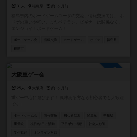
31人
福島県
約1ヶ月前
福島県内のボードゲームユーザの交流、情報交換向け。 ボ
ドゲの重いや軽い、またベテラン、ビギナーは関係なく、
エンジョイ！ボードゲーム！
ボードゲーム会
情報交換
カードゲーム
ボドゲ
福島県
福島市
参加自由
大阪重ゲー会
25人
大阪府
約1ヶ月前
重ゲー中心に遊びます！ 興味ある方なら初心者でも大歓迎
です！
ボードゲーム会
情報交換
初心者歓迎
軽量級
中量級
重量級
祝日/祭日に活動
平日/夜に活動
社会人歓迎
学生歓迎
オンライン対戦