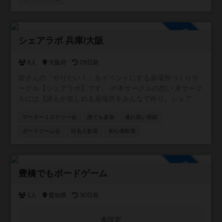
参加自由
シェアラボ 兵庫/大阪
9人
大阪府
29日前
皆さんの「やりたい！」をイベントにする居場所づくりサ
ークル【シェアラボ】です。 🌱本サークルの想い 本サーク
ルには【誰もが楽しめる居場所をみんなで作り、シェアす
る】という想いが込められています。 🌱サークルの雰囲気
マーダーミステリー会
誰でも参加
連れ添い登録
みなさんが楽しい雰囲気づくりをしてくれるおかげで、毎
回和気あいあいとしたイベントになってます！ 20代、30
ボードゲーム会
社会人歓迎
初心者歓迎
代、子供連れ、外国の方など様々な方に来ていただいてま
す⭐️ もっともっと色々な方に来てほしいです！
参加自由
豊橋でもボードゲーム
1人
愛知県
30日前
未設定