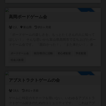
参加自由
高岡ボードゲーム会
2人
富山県
約1ヶ月前
「ボードゲームの楽しさを、もっとたくさんの人に知って
ほしい！」 そんな思いから富山県高岡市で立ち上げたボー
ドゲーム会です。 「面白かった！」「また来たい！」 参加
した方にそう思っていただけるような、笑顔あふれる場づ
ボードゲーム会
祝日/祭日に活動
初心者歓迎
学生歓迎
くりを大切にしています。 コンセプトは【勝ち負けより
も、みんなで心地よい時間を共有すること】。 初心者の方
社会人歓迎
も親子連れも大歓迎！オープン会でゆるく楽しく遊びまし
ょう。 いずれはマーダーミステリーやゲーム作家さん指定
や動物テーマの作品、体を使うゲームなどのテーマ会も企
参加自由
画したいと思ってます。 基本的にオープン会では３時間以
アブストラクトゲームの会
上かかるゲームや人狼（ゴリラ人狼などはｏｋ）は非推奨
です。主催者も好きな重ゲーとかはメンバー同士でクロー
19人
約1ヶ月前
ズド会などで楽しんだりしましょう。
ゲームに特定のモチーフを用いない、いわゆるアブストラ
クトゲーム好きのためのコミュニティです。「これはアブ