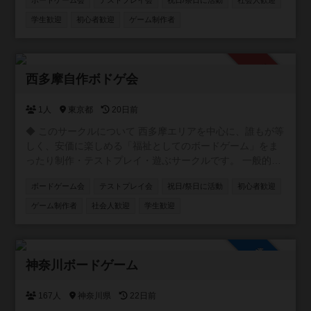
ボードゲーム会
テストプレイ会
祝日/祭日に活動
社会人歓迎
という方の参加大歓迎致します。 ゲームのルールの説明な
どはゲーム開始時に詳しい者が説明致しますのでご安心く
学生歓迎
初心者歓迎
ゲーム制作者
ださい。 途中参加や当日になっての参加表明も大歓迎で
す。
承認制
西多摩自作ボドゲ会
1人
東京都
20日前
​◆ このサークルについて 西多摩エリアを中心に、誰もが等
しく、安価に楽しめる「福祉としてのボードゲーム」をま
ったり制作・テストプレイ・遊ぶサークルです。 ​一般的な
「商業向けの洗練されたゲーム」を目指す場所ではありま
ボードゲーム会
テストプレイ会
祝日/祭日に活動
初心者歓迎
せん。 ​お金をかけずに、そこにいる全員が笑顔になれるゲ
ームを作りたい！ ​そんな「体験の共有」や「誰も置いてけ
ゲーム制作者
社会人歓迎
学生歓迎
ぼりにしない優しさ」を大切にしたゲーム作りをしていま
す。 ​◆ こんな方を募集しています（初心者・未経験者大歓
迎！） ​自分でシンプルなゲームを作ってみたい方 ​アイデア
参加自由
段階の「これ、ゲームになるかな？」というお話を一緒に
神奈川ボードゲーム
模索したい方 ​自作のゲームを遊びたい方 ​ボドゲ界隈のピリ
ッとした空気が苦手で、アットホームに楽しみたい方 ​​◆ 会
167人
神奈川県
22日前
のスタイル 「面白いかどうか」を評価し合うのではなく、