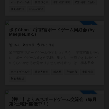
ボードゲーム会
友達づくり
平日/夜に活動
祝日/祭日に活動
ばいいなと思っています♪
初心者歓迎
社会人歓迎
参加自由
ボドChan！/宇都宮ボードゲーム同好会 (by
MeepleLink.）
15人
栃木県
約2ヶ月前
🎲 宇都宮でボードゲーム仲間をつくろう！ 宇都宮市を中心
に、ボードゲーム好きが気軽に集まり、交流できる場やど
のくらいかかるか分かりませんが将来的には、栃木県全体
を視野に入れた交流会などもできればいいな、なんて思案
ボードゲーム会
社会人歓迎
栃木県
宇都宮市
土日祝日
しております◯ 🔰 ボドゲ経験者の方はもちろん、 「やっ
たことはないけど、ちょっと興味ある…！」という方や、
初心者歓迎
お友達、ご家族なんかと一緒に遊べる場所や 📅 将来的に宇
都宮市でのボードゲーム会（オープン会）なんかもできた
らいいなと思ったりしてます！ その実現に向けて、まずは
参加自由
他の地域のオープン会などに参加しながら、 ・参加者の集
【押上】よりみちボードゲーム交流会（毎月
第2土曜日開催中！）
い方 ・会の運営ルールの作り方 ・継続的な運営に必要な情
報やノウハウ などを少しずつ学び、準備を進めていきま