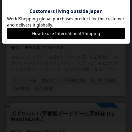
「ワクワク」を再発見しませんか？ このイベントは、「ボ
祝日/祭日に活動
社会人歓迎
初心者歓迎
ードゲームを通じて、気軽に遊べる最高の友達を作りた
ゲーム以外の交流あり
い！」という熱い思いから生まれました。堅苦しいルール
は一切なし！ まるで昔からの親友みたいに、フランクで気
兼ねなく楽しめるのが、この場所の最大の魅力です。 こん
参加自由
な方は大歓迎！ ひとつでも当てはまったら、もう参加する
友だちづくりサークル カラカサ
しかない！ * 新しい友達、最高の仲間と出会いたい！ *
「こんなことやりたい！」というアイデアがいっぱいある
2人
東京都
約2ヶ月前
方 * 学生の頃みたいに、夢中で楽しめる「青春」をもう一
度味わいたい！ * 毎日の生活に、刺激と楽しみが欲しい！ *
社会人になってから交流がしづらいと感じた主催者が、友
京都や滋賀に出てきたばかりで、まだ友達がいない方 * イ
達づくりができる場をつくりたい！と思って立ち上げたサ
ベントを全力で楽しんで、一緒に盛り上げてくれる方 * サ
ークルです！✨ とにかく楽しみながら仲良くなることを目
ークル活動を一緒に作っていくことに興味がある方
的としていて、新しく友だちを作りたい方のお役に立てれ
ボードゲーム会
友達づくり
平日/夜に活動
祝日/祭日に活動
ばいいなと思っています♪
初心者歓迎
社会人歓迎
参加自由
ボドChan！/宇都宮ボードゲーム同好会 (by
MeepleLink.）