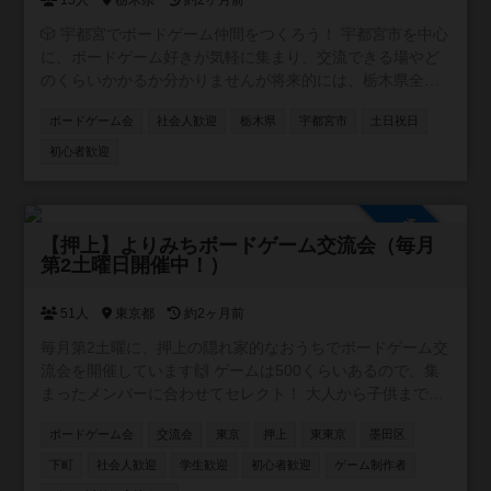
15人
栃木県
約2ヶ月前
🎲 宇都宮でボードゲーム仲間をつくろう！ 宇都宮市を中心
に、ボードゲーム好きが気軽に集まり、交流できる場やど
のくらいかかるか分かりませんが将来的には、栃木県全体
を視野に入れた交流会などもできればいいな、なんて思案
ボードゲーム会
社会人歓迎
栃木県
宇都宮市
土日祝日
しております◯ 🔰 ボドゲ経験者の方はもちろん、 「やっ
たことはないけど、ちょっと興味ある…！」という方や、
初心者歓迎
お友達、ご家族なんかと一緒に遊べる場所や 📅 将来的に宇
都宮市でのボードゲーム会（オープン会）なんかもできた
らいいなと思ったりしてます！ その実現に向けて、まずは
参加自由
他の地域のオープン会などに参加しながら、 ・参加者の集
【押上】よりみちボードゲーム交流会（毎月
第2土曜日開催中！）
い方 ・会の運営ルールの作り方 ・継続的な運営に必要な情
報やノウハウ などを少しずつ学び、準備を進めていきま
す！
51人
東京都
約2ヶ月前
毎月第2土曜に、押上の隠れ家的なおうちでボードゲーム交
流会を開催しています🙌 ゲームは500くらいあるので、集
まったメンバーに合わせてセレクト！ 大人から子供まで楽
しめますので、どなたでも安心してご参加できます😊 初め
ボードゲーム会
交流会
東京
押上
東東京
墨田区
ての方ももちろん歓迎！ まずは一度遊びに来てくれると嬉
しいです🥰
下町
社会人歓迎
学生歓迎
初心者歓迎
ゲーム制作者