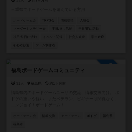
13人
約1ヶ月前
三重県でボードゲームを遊んでいる方用
ボードゲーム会
TRPG会
情報交換
人狼会
マーダーミステリー会
平日/昼に活動
平日/夜に活動
祝日/祭日に活動
イベント関係
社会人歓迎
学生歓迎
初心者歓迎
ゲーム制作者
参加自由
福島ボードゲームコミュニティ
31人
福島県
約1ヶ月前
福島県内のボードゲームユーザの交流、情報交換向け。 ボ
ドゲの重いや軽い、またベテラン、ビギナーは関係なく、
エンジョイ！ボードゲーム！
ボードゲーム会
情報交換
カードゲーム
ボドゲ
福島県
福島市