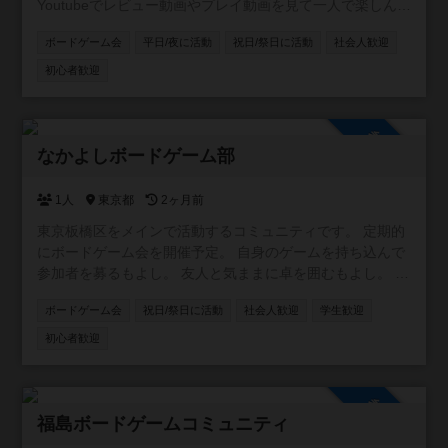
Youtubeでレビュー動画やプレイ動画を見て一人で楽しんで
いるのですが実際にやってみたいと思うようになりまし
ボードゲーム会
平日/夜に活動
祝日/祭日に活動
社会人歓迎
た。しかし、ゲームをするお友達がいないのでコミュニテ
ィというものを作って見ようと思った次第です。全くの素
初心者歓迎
人で、ゲームカフェには購入目的で行った事はあります
が、プレイをしたことはありません。知らないゲームだら
けですがが、最近少しづつやりたいゲームを購入したりし
参加自由
ています。どうぞ宜しくお願いします。
なかよしボードゲーム部
1人
東京都
2ヶ月前
東京板橋区をメインで活動するコミュニティです。 定期的
にボードゲーム会を開催予定。 自身のゲームを持ち込んで
参加者を募るもよし。 友人と気ままに卓を囲むもよし。 こ
ちらも多くのボードゲームを持ち込みます。 初心者の方も
ボードゲーム会
祝日/祭日に活動
社会人歓迎
学生歓迎
大歓迎。どれを選べばよいのか迷った際は、スタッフがお
すすめをお選びし、ルールも解説いたします。 気軽にご参
初心者歓迎
加ください！
参加自由
福島ボードゲームコミュニティ