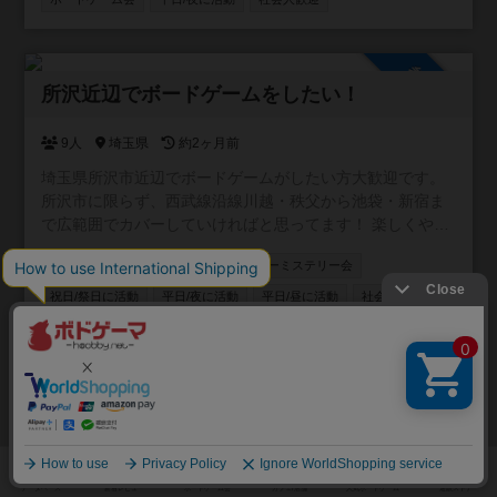
場所：世田谷区内の公共施設や貸会議室など ・日時：平日
夜を中心に調整予定 ・人数：3〜4名程度 ・参加費：会場費
を人数割 ・ゲーム：カタン スタンダード版 勝敗にこだわ
参加自由
りすぎず、楽しく遊べる方を募集しています。 ルール説明
所沢近辺でボードゲームをしたい！
もできますので、初心者の方もお気軽にご参加ください。
単発のイベントというより、「平日夜にたまにカタンを遊
べる場」ができたらと思っています。 お一人での参加も歓
9人
埼玉県
約2ヶ月前
迎です。 興味のある方はお気軽にご連絡ください！
埼玉県所沢市近辺でボードゲームがしたい方大歓迎です。
所沢市に限らず、西武線沿線川越・秩父から池袋・新宿ま
で広範囲でカバーしていければと思ってます！ 楽しくやり
たい方、ボードゲーム友達増やしたい方、ボードゲームの
ボードゲーム会
情報交換
マーダーミステリー会
話をたくさんしたい方、是非お入りください！ 逆にご飯と
か飲みとかそういうことはするつもりありません。 仲良く
祝日/祭日に活動
平日/夜に活動
平日/昼に活動
社会人歓迎
なったなら是非どうぞ！というスタンスです。
学生歓迎
初心者歓迎
オンライン無し
ゲーム以外の交流は個人で
参加自由
北海道でボドゲがしたい！