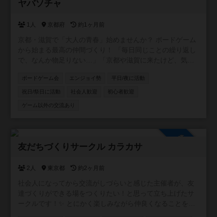
参加自由
ヤバソチャ
1人
京都府
約1ヶ月前
京都・滋賀で「大人の青春」始めませんか？ ボードゲーム
から始まる最高の仲間づくり！ 「毎日同じことの繰り返し
で、なんか物足りない…」「京都や滋賀に来たけど、気軽
に遊べる友達がいないんだよね…」 そんな風に感じている
ボードゲーム会
エンジョイ勢
平日/夜に活動
あなた！ 私達と一緒に、忘れかけていた「楽しい！」や
「ワクワク」を再発見しませんか？ このイベントは、「ボ
祝日/祭日に活動
社会人歓迎
初心者歓迎
ードゲームを通じて、気軽に遊べる最高の友達を作りた
ゲーム以外の交流あり
い！」という熱い思いから生まれました。堅苦しいルール
は一切なし！ まるで昔からの親友みたいに、フランクで気
兼ねなく楽しめるのが、この場所の最大の魅力です。 こん
参加自由
な方は大歓迎！ ひとつでも当てはまったら、もう参加する
友だちづくりサークル カラカサ
しかない！ * 新しい友達、最高の仲間と出会いたい！ *
「こんなことやりたい！」というアイデアがいっぱいある
2人
東京都
約2ヶ月前
方 * 学生の頃みたいに、夢中で楽しめる「青春」をもう一
度味わいたい！ * 毎日の生活に、刺激と楽しみが欲しい！ *
社会人になってから交流がしづらいと感じた主催者が、友
京都や滋賀に出てきたばかりで、まだ友達がいない方 * イ
達づくりができる場をつくりたい！と思って立ち上げたサ
ベントを全力で楽しんで、一緒に盛り上げてくれる方 * サ
ークルです！✨ とにかく楽しみながら仲良くなることを目
ークル活動を一緒に作っていくことに興味がある方
的としていて、新しく友だちを作りたい方のお役に立てれ