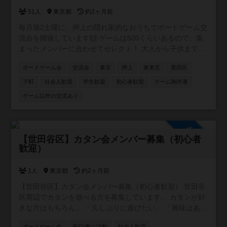
す！
51人
東京都
約2ヶ月前
毎月第2土曜に、押上の隠れ家的なおうちでボードゲーム交
流会を開催しています🙌 ゲームは500くらいあるので、集
まったメンバーに合わせてセレクト！ 大人から子供まで楽
しめますので、どなたでも安心してご参加できます😊 初め
ボードゲーム会
交流会
東京
押上
東東京
墨田区
ての方ももちろん歓迎！ まずは一度遊びに来てくれると嬉
しいです🥰
下町
社会人歓迎
学生歓迎
初心者歓迎
ゲーム制作者
ゲーム以外の交流あり
参加自由
【世田谷区】カタン会メンバー募集（初心者
歓迎）
1人
東京都
約2ヶ月前
【世田谷区】カタン会メンバー募集（初心者歓迎） 世田谷
区周辺でカタンを遊べる方を募集しています。 カタンが好
きな方はもちろん、 「久しぶりに遊びたい」 「興味はある
けど遊ぶ機会がない」 という方も歓迎です。 【概要】 ・
ボードゲーム会
平日/夜に活動
社会人歓迎