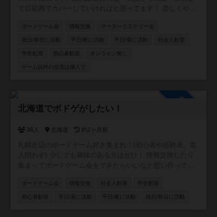
で広範囲でカバーしていければと思ってます！ 楽しくやり
たい方、ボードゲーム友達増やしたい方、ボードゲームの
ボードゲーム会
情報交換
マーダーミステリー会
話をたくさんしたい方、是非お入りください！ 逆にご飯と
か飲みとかそういうことはするつもりありません。 仲良く
祝日/祭日に活動
平日/夜に活動
平日/昼に活動
社会人歓迎
なったなら是非どうぞ！というスタンスです。
学生歓迎
初心者歓迎
オンライン無し
ゲーム以外の交流は個人で
参加自由
北海道でボドゲがしたい！
36人
北海道
約2ヶ月前
札幌近辺のボードゲーム好き集まれ！(初心者や経験者、玄
人問わず) 少しでも興味のある方はぜひ！ 情報交換したり
集まってボードゲーム会をできたらいいなと思い作ってい
ます。 参加者がある程度増えたらボードゲーム会の企画等
ボードゲーム会
情報交換
社会人歓迎
学生歓迎
考えていきます！
初心者歓迎
平日/昼に活動
平日/夜に活動
祝日/祭日に活動