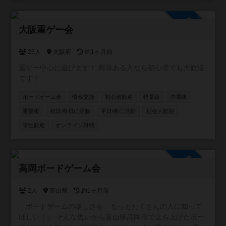
参加自由
大阪重ゲー会
25人
大阪府
約1ヶ月前
重ゲー中心に遊びます！ 興味ある方なら初心者でも大歓迎
です！
ボードゲーム会
情報交換
初心者歓迎
軽量級
中量級
重量級
祝日/祭日に活動
平日/夜に活動
社会人歓迎
学生歓迎
オンライン対戦
参加自由
高岡ボードゲーム会
2人
富山県
約1ヶ月前
「ボードゲームの楽しさを、もっとたくさんの人に知って
ほしい！」 そんな思いから富山県高岡市で立ち上げたボー