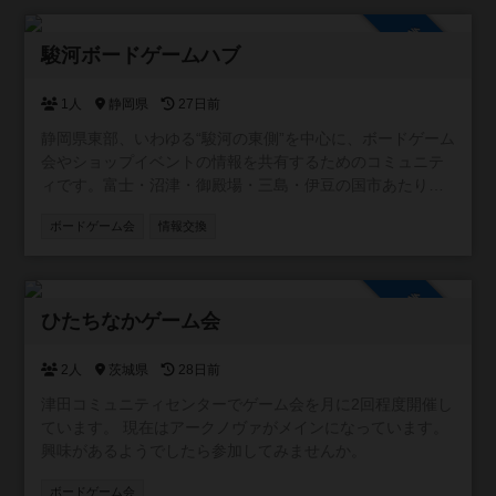
参加自由
駿河ボードゲームハブ
1人
静岡県
27日前
静岡県東部、いわゆる“駿河の東側”を中心に、ボードゲーム
会やショップイベントの情報を共有するためのコミュニテ
ィです。富士・沼津・御殿場・三島・伊豆の国市あたり周
辺を取り扱います。 この地域には個人主催の小さな会から
ボードゲーム会
情報交換
店舗イベントまで幅広い場がありますが、情報が点在して
いて見つけにくいこともあります。 そこで、参加者同士が
「こんな会があるよ」「今度イベントやります」と気軽に
参加自由
投稿できる場として、このコミュニティを作りました。初
ひたちなかゲーム会
心者歓迎の会、重ゲー中心、親子向け、新作体験会など、
ジャンルや規模は問いません。主催者・参加者どちらでも
自由に情報を共有できます。 また、みんなが安心して利用
2人
茨城県
28日前
できるよう、宗教やマルチ商法など、ボードゲームと関係
津田コミュニティセンターでゲーム会を月に2回程度開催し
のない勧誘目的での利用はお控えいただけると助かりま
ています。 現在はアークノヴァがメインになっています。
す。 遊ぶ場所を探している方、仲間を増やしたい方に、ゆ
興味があるようでしたら参加してみませんか。
るく活用していただければうれしいです。
ボードゲーム会