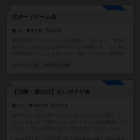
参加自由
北ボードゲーム会
2人
東京都
20日前
東京都北区でボードゲーム会を開催しております。 弊会は
基本的には祝日または振替休日のみの開催です。 ごく希に
日曜開催をすることもあります。 軽いゲームから長時間ゲ
ームまで、 初めての方でもまったりと遊べるゲーム会を目
ボードゲーム会
祝日/祭日に活動
指しております。 ぜひお気軽にご参加ください。
https://kita-boardgame.blogspot.com/
参加自由
【川崎・溝の口】さいボドゲ会
23人
神奈川県
20日前
2017年より溝の口駅のマルイの近くにある公共施設「てく
のかわさき」にて[溝の口さいボードゲーム会]を開催してお
ります。 楽しい時間を過ごして貰えるようなゲーム会を目
指しております。 ボードゲーム初心者の方や、興味はある