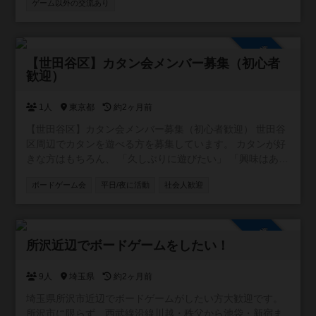
ゲーム以外の交流あり
参加自由
【世田谷区】カタン会メンバー募集（初心者
歓迎）
1人
東京都
約2ヶ月前
【世田谷区】カタン会メンバー募集（初心者歓迎） 世田谷
区周辺でカタンを遊べる方を募集しています。 カタンが好
きな方はもちろん、 「久しぶりに遊びたい」 「興味はある
けど遊ぶ機会がない」 という方も歓迎です。 【概要】 ・
ボードゲーム会
平日/夜に活動
社会人歓迎
場所：世田谷区内の公共施設や貸会議室など ・日時：平日
夜を中心に調整予定 ・人数：3〜4名程度 ・参加費：会場費
を人数割 ・ゲーム：カタン スタンダード版 勝敗にこだわ
参加自由
りすぎず、楽しく遊べる方を募集しています。 ルール説明
所沢近辺でボードゲームをしたい！
もできますので、初心者の方もお気軽にご参加ください。
単発のイベントというより、「平日夜にたまにカタンを遊
べる場」ができたらと思っています。 お一人での参加も歓
9人
埼玉県
約2ヶ月前
迎です。 興味のある方はお気軽にご連絡ください！
埼玉県所沢市近辺でボードゲームがしたい方大歓迎です。
所沢市に限らず、西武線沿線川越・秩父から池袋・新宿ま