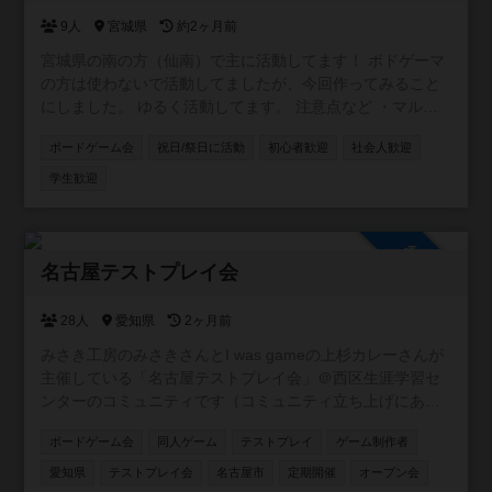
ガメのスープやワードウルフ等の、会話だけで遊べるゲー
9人
宮城県
約2ヶ月前
ムもやったりしています
宮城県の南の方（仙南）で主に活動してます！ ボドゲーマ
の方は使わないで活動してましたが、今回作ってみること
にしました。 ゆるく活動してます。 注意点など ・マルチ
商法、宗教、セールス等の勧誘は固くお断りします。 ・ビ
ボードゲーム会
祝日/祭日に活動
初心者歓迎
社会人歓迎
ジネス勧誘に使われるボードゲームの持ち込みは禁止しま
す。 （キャッシュフローゲーム、７つの習慣、アチーバス
学生歓迎
など） ・負けても楽しく！途中で暴言や勝負を投げるなど
無いようにお願いします。 勝ち負けにこだわりすぎず楽し
く遊びましょう。 ・他の参加者に不快に思われるような言
参加自由
動・行動はやめましょう。 ・出会い目的、ナンパ目的の方
名古屋テストプレイ会
ご遠慮ください。ボードゲームを楽しみましょう。 ・会場
にあるボードゲームは誰かの私物です。大事に扱いましょ
28人
愛知県
2ヶ月前
う。 ・飲食は会場のルールに従って、ごみは各自持ち帰り
みさき工房のみさきさんとI was gameの上杉カレーさんが
ましょう。 上記の行為や違反行為が確認された場合、以降
主催している「名古屋テストプレイ会」＠西区生涯学習セ
出入り禁止をさせて頂く場合がございます。
ンターのコミュニティです（コミュニティ立ち上げにあた
り、みさきさんからの許可はいただいております）。ゲー
ボードゲーム会
同人ゲーム
テストプレイ
ゲーム制作者
ム制作者様や名古屋テストプレイ会に興味がある方、名古
屋テストプレイ会に過去参加したことがある方などお気軽
愛知県
テストプレイ会
名古屋市
定期開催
オープン会