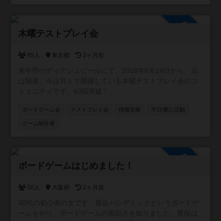
にご参加ください。愛知県在住でない方も多数参加されて
います。
参加自由
木曜テストプレイ会
85人
東京都
2ヶ月前
東中野のディアシュピールにて、2018年6月14日から、元
は隔週、今は月１で開催している木曜テストプレイ会のコ
ミュニティです。50回突破！
ボードゲーム会
テストプレイ会
情報交換
平日/夜に活動
ゲーム制作者
参加自由
ボードゲームはじめました！
50人
大阪府
2ヶ月前
40代の初心者の女です。最近パンデミックというボードゲ
ームをやり、ボードゲームの面白さを知りました。普段は