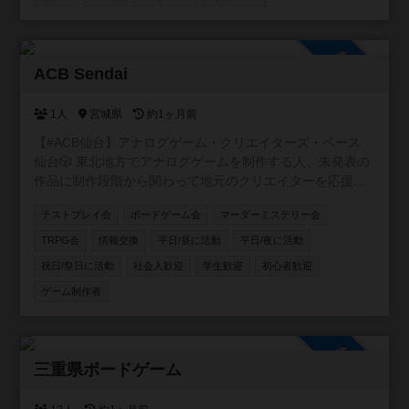
(空きがあればドタ参OK) ・手ぶら参加OK！ もちろん持ち
込み大歓迎🎵 (インストできる方、超助かります😆) 飲食物
の持ち込みOK (※ゴミは各自お持ち帰りをお願いします) ※
参加自由
酒・タバコは施設内NGです 募集要項 1. ボードゲーム初心
ACB Sendai
者も大歓迎！ 2. ボードゲームを丁寧に扱える方 3. 楽しむ
気持ちをお持ちの方 4. マナーを守り、周囲への配慮ができ
1人
宮城県
約1ヶ月前
る方
【#ACB仙台】アナログゲーム・クリエイターズ・ベース
仙台🎲 東北地方でアナログゲームを制作する人、未発表の
作品に制作段階から関わって地元のクリエイターを応援し
たい人、そんな人達を集めて仙台を中心に活動するアナロ
テストプレイ会
ボードゲーム会
マーダーミステリー会
グゲーム制作コミュニティ!!
TRPG会
情報交換
平日/昼に活動
平日/夜に活動
祝日/祭日に活動
社会人歓迎
学生歓迎
初心者歓迎
ゲーム制作者
参加自由
三重県ボードゲーム