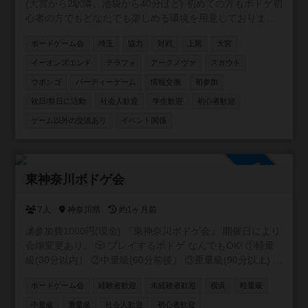
(大宮から2駅隣、池袋から40分ほど) 初めての方もボドゲ初
注意事項✨✨ ・勧誘行為はご遠慮ください ・思いやりのあ
心者の方でもどなたでも楽しめる環境を用意しておりま
る空間づくりにご協力をお願いいたします
す。主催含めみんなが持ってきてくれるゲームは新旧含め
ボードゲーム会
埼玉
協力
対戦
上尾
大宮
100種類以上のゲームをご用意しております。 駐車場は200
台ほどで無料です。 6年1月10日現在/114回の開催をしてお
イーオンズエンド
テラフォ
アークノヴァ
スカウト
り 平均30人ほどの方にご参加いただいております。 是非一
ウボンゴ
パーティーゲーム
情報交換
初参加
緒に遊んでください！✨✨
祝日/祭日に活動
社会人歓迎
学生歓迎
初心者歓迎
ゲーム以外の交流あり
イベント関係
参加自由
東神奈川ボドゲ会
7人
神奈川県
約1ヶ月前
💰参加費1000円(現金) 『東神奈川ボドゲ会』 開催日により
会場変更あり。 🎲 プレイするボドゲ なんでもOK! ①軽量
級(30分以内） ②中量級(60分前後） ③重量級(90分以上) ・
18歳以上なら誰でも! ・ボドゲ初心者の参加歓迎✨ ・1人参
ボードゲーム会
経験者歓迎
未経験者歓迎
横浜
軽量級
加多め! ・コメント貰えればご友人と一緒に! ・自己紹介な
し! ・出入り自由 (途中参加・途中退出OK) ・当日参加OK
中量級
重量級
社会人歓迎
初心者歓迎