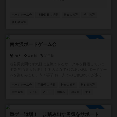
ボードゲーム会
祝日/祭日に活動
社会人歓迎
学生歓迎
初心者歓迎
参加自由
南大沢ボードゲーム会
28人
東京都
30日前
老若男女問わず気軽に交流できるサークルを目指していま
す🤝 初心者大歓迎！！🔰 みんなで和気あいあいボードゲー
ムを楽しみましょう！🤣🤣 お一人でのご参加の方が多く、
毎回女性の参加者も複数おりますので、どなたでもお気軽
ボードゲーム会
平日/昼に活動
社会人歓迎
初心者歓迎
にご参加いただけます！ 毎月活動いたしますので、次回以
降参加希望の方も是非メッセージください！ 皆様のご参加
学生歓迎
ライト
八王子
相模原
神奈川
東京
をお待ちしております！ ◾️サークル詳細 ・遊び : ボードゲ
ーム ・場所 : 八王子市南大沢、相模原市 周辺 ・参加費 :
1000円（現地払い。PayPay or 現金） ・途中参加、途中帰
参加自由
宅可能。出入り自由。 ◾️禁止事項 ・勧誘行為（アムウェ
重ゲー道場！一歩踏み出す勇気をサポート