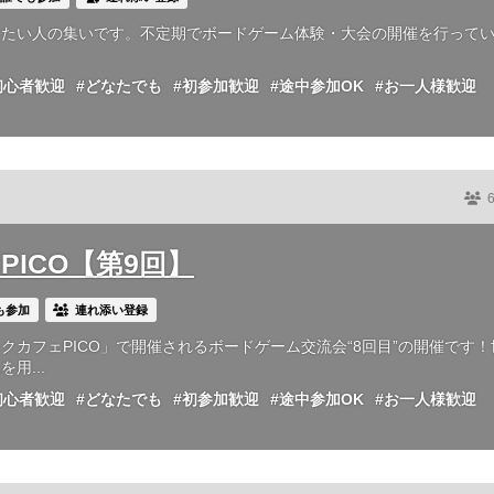
したい人の集いです。不定期でボードゲーム体験・大会の開催を行って
初心者歓迎
#どなたでも
#初参加歓迎
#途中参加OK
#お一人様歓迎
t PICO【第9回】
も参加
連れ添い登録
カフェPICO」で開催されるボードゲーム交流会“8回目”の開催です！
用...
初心者歓迎
#どなたでも
#初参加歓迎
#途中参加OK
#お一人様歓迎