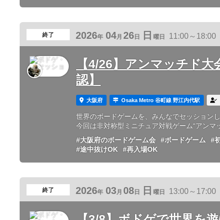
2026
04
26
日
終了
11:00～18:00
年
月
日
曜日
【4/26】アンマッチド大
認】
大阪府
Osaka Metro 谷町線 野江内代駅
世界のボードゲームを、みんなでセッション
今回は非対称型ミニチュア対戦ゲーム“アンマッチ
#大阪府のボードゲーム会
#ボードゲーム
#
#途中抜けOK
#再入場OK
2026
03
08
日
終了
13:00～17:00
年
月
日
曜日
【3/8】ボドゲで世界を遊