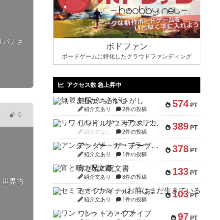
サパナさ
ボドファン
ボードゲームに特化したクラウドファンディング
アクセス数 急上昇中
無限まちがいさがし
574
PT
紹介文あり
2件の投稿
6
0
リワイルド：サウスアメリカ
389
PT
紹介文なし
2件の投稿
アンダー・ザ・テーブラー
378
PT
紹介文あり
1件の投稿
宵と暁の呪文書
133
PT
紹介文あり
8件の投稿
！世界的
セミファイナル ～お前はまだ生きている～
103
PT
紹介文あり
1件の投稿
ワン・トゥ・ファイブ
97
PT