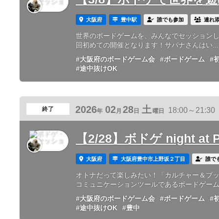
大阪府
豊中駅
誰でも参加
連れ
世界のボードゲームを、みんなでセッションしよう
回初めての開催となります！サパナさんはい...
#大阪府のボードゲーム会
#ボードゲーム
#
#途中抜けOK
2026
02
28
土
終了
18:00～21:30
年
月
日
曜日
【2/28】ボドゲ night at
大阪府
大阪府豊中市上野坂２丁目
誰で
オトナだって楽しみたい！「カルチャー＆ブック
コミュニケーションツールであるボードゲームを
#大阪府のボードゲーム会
#ボードゲーム
#
#途中抜けOK
#豊中