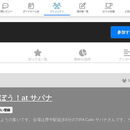
索
新着レビュー
ボードゲーム会
コミュニティ
掲示板一覧
参加
持ってる
一覧
興味/人気
作
アンケ
ぼう！at サパナ
添い登録
の集いです。会場は豊中駅徒歩5分のTIFA Cafe サパナさんです。