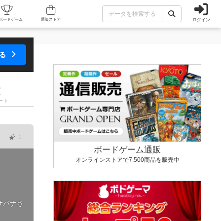
ログイン
カフェ/店舗
人気ボードゲーム
通販ストア
する
ート
9
1
ボードゲーム通販
オンラインストアで7,500商品を販売中
サパナさ