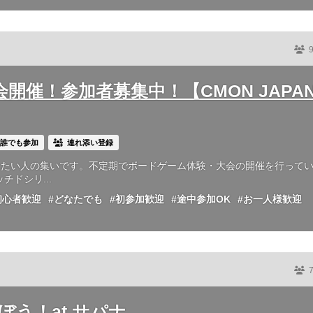
会開催！参加者募集中！【CMON JAPA
誰でも参加
連れ添い登録
したい人の集いです。不定期でボードゲーム体験・大会の開催を行って
ドシリ...
初心者歓迎
#どなたでも
#初参加歓迎
#途中参加OK
#お一人様歓迎
ぼう！at サパナ