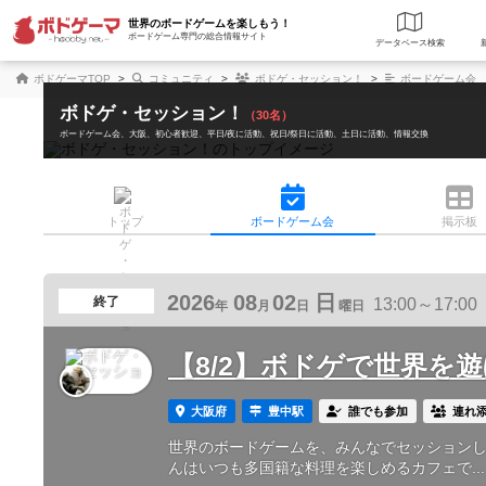
世界のボードゲームを楽しもう！
ボードゲーム専門の総合情報サイト
データベース
検
ボドゲーマTOP
コミュニティ
ボドゲ・セッション！
ボードゲーム会
ボドゲ・セッション！
（30名）
ボードゲーム会
大阪
初心者歓迎
平日/夜に活動
祝日/祭日に活動
土日に活動
情報交換
トップ
ボード
ゲーム会
掲示板
2026
08
02
日
終了
13:00～17:00
年
月
日
曜日
【8/2】ボドゲで世界を遊
大阪府
豊中駅
誰でも参加
連れ
世界のボードゲームを、みんなでセッションしよう
んはいつも多国籍な料理を楽しめるカフェで...