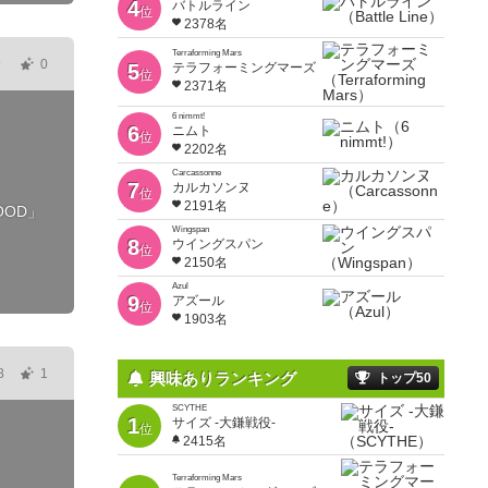
4
バトルライン
位
2378名
Terraforming Mars
9
0
5
テラフォーミングマーズ
位
2371名
6 nimmt!
6
ニムト
位
2202名
Carcassonne
7
カルカソンヌ
位
2191名
OOD」
Wingspan
8
ウイングスパン
位
2150名
Azul
9
アズール
位
1903名
8
1
興味ありランキング
トップ50
SCYTHE
1
サイズ -大鎌戦役-
位
2415名
Terraforming Mars