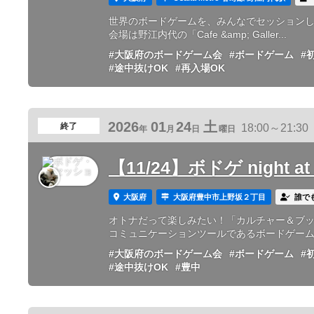
世界のボードゲームを、みんなでセッション
会場は野江内代の「Cafe &amp; Galler...
#大阪府のボードゲーム会
#ボードゲーム
#
#途中抜けOK
#再入場OK
2026
01
24
土
終了
18:00～21:30
年
月
日
曜日
【11/24】ボドゲ night a
大阪府
大阪府豊中市上野坂２丁目
誰で
オトナだって楽しみたい！「カルチャー＆ブック
コミュニケーションツールであるボードゲームを
#大阪府のボードゲーム会
#ボードゲーム
#
#途中抜けOK
#豊中