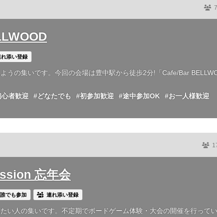
ELLWOOD
連れ添い登録
集いです。今回の会場は豊中駅から徒歩2分!「Cafe/Bar BELLW
初心者歓迎
#どなたでも
#初参加歓迎
#途中参加OK
#お一人様歓迎
1
ession 忘年会
誰でも参加
連れ添い登録
したい人の集いです。不定期でボードゲーム体験・大会の開催を行って