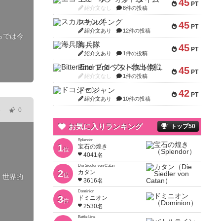
45
PT
紹介文なし
8件の投稿
スカルキング
45
PT
紹介文あり
12件の投稿
らでは今
海兵隊
45
PT
紹介文あり
1件の投稿
Bitter End ブタペスト救出作戦
45
PT
紹介文なし
1件の投稿
ドコジャン
42
PT
紹介文あり
10件の投稿
5
0
お気に入りランキング
トップ50
Splendor
1
宝石の煌き
位
4041名
Die Siedler von Catan
2
カタン
位
！世界的
3616名
Dominion
3
ドミニオン
位
2530名
Battle Line