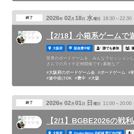
2026
02
18
水
終了
18:30～22:30
年
月
日
曜日
【2/18】小箱系ゲームで遊ぼ
大阪府
阪急豊中駅
誰でも参加
世界のボードゲームを、みんなでセッションしようの
さんでの月イチ定例開催です♪素敵なア...
#大阪府のボードゲーム会
#ボードゲーム
#
#途中抜けOK
#豊中
#大阪
2026
02
01
日
終了
11:00～20:00
年
月
日
曜日
【2/1】BGBE2026の
大阪府
Osaka Metro 谷町線 野江内代駅