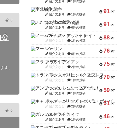
紹介文あり
1件の投稿
南北戦争
91
PT
紹介文あり
1件の投稿
9
0
ふたつの城の物語
91
PT
紹介文あり
6件の投稿
N公
ノームズ・アット・ナイト
88
PT
紹介文なし
1件の投稿
マーリン
76
PT
紹介文あり
6件の投稿
フラットアイアン
75
PT
紹介文なし
2件の投稿
います。
トランスオリエント・エクスプレス
70
PT
紹介文なし
1件の投稿
アンブッシュ！：ムーブアウト！
59
PT
紹介文あり
1件の投稿
キャプテン・フリップ：イスラ・ボンバ
51
PT
紹介文なし
2件の投稿
7
0
ガルフストライク
46
PT
紹介文あり
1件の投稿
エコーズ・オブ・タイム