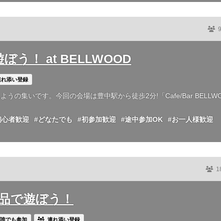
う！ at BELLWOOD
連れ添い登録
集いです。今回の会場は豊中駅から徒歩2分!「Cafe/Bar BELLW
初心者歓迎
#どなたでも
#初参加歓迎
#途中参加OK
#お一人様歓迎
1
戦利品で遊ぼう！
誰でも参加
連れ添い登録