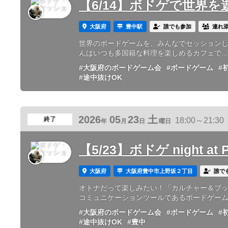
【6/14】ボドゲで世界を
大阪府
豊中駅
誰でも参加
連れ
世界のボードゲームを、みんなでセッションしよう
んはいつも多国籍な料理を楽しめるカフェで...
#大阪府のボードゲーム会
#ボードゲーム
#
#途中抜けOK
2026
05
23
土
終了
18:00～21:30
年
月
日
曜日
【5/23】ボドゲ night at
大阪府
大阪府豊中市上野坂２丁目
誰で
オトナだって楽しみたい！「カルチャー＆ブック
コミュニケーションツールであるボードゲームを
#大阪府のボードゲーム会
#ボードゲーム
#
#途中抜けOK
#豊中