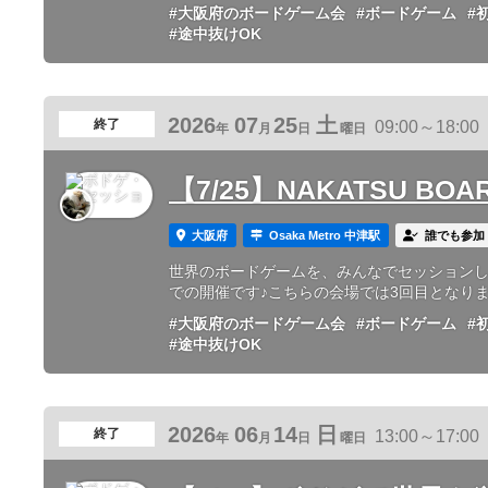
#大阪府のボードゲーム会
#ボードゲーム
#
#途中抜けOK
2026
07
25
土
終了
09:00～18:00
年
月
日
曜日
【7/25】NAKATSU BOAR
大阪府
Osaka Metro 中津駅
誰でも参加
世界のボードゲームを、みんなでセッションし
での開催です♪こちらの会場では3回目となります
#大阪府のボードゲーム会
#ボードゲーム
#
#途中抜けOK
2026
06
14
日
終了
13:00～17:00
年
月
日
曜日