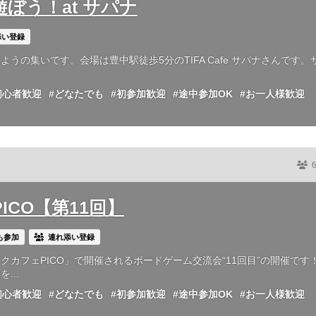
遊ぼう！at サパナ
添い登録
の集いです。会場は豊中駅徒歩5分のTIFA Cafe サパナさんです。
初心者歓迎
#どなたでも
#初参加歓迎
#途中参加OK
#お一人様歓迎
 PICO【第11回】
も参加
連れ添い登録
カフェPICO」で開催されるボードゲーム交流会“11回目”の開催です
...
初心者歓迎
#どなたでも
#初参加歓迎
#途中参加OK
#お一人様歓迎