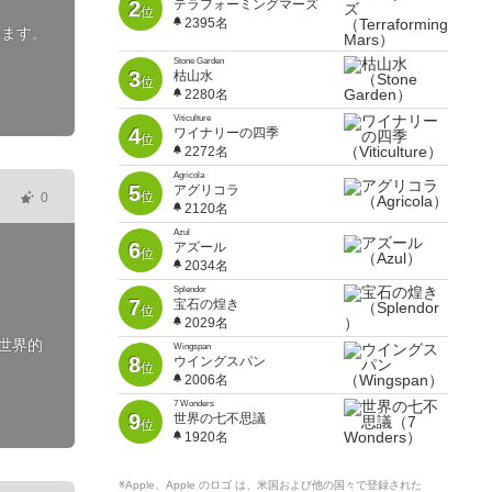
2
テラフォーミングマーズ
位
2395名
います。
Stone Garden
3
枯山水
位
2280名
Viticulture
4
ワイナリーの四季
位
2272名
Agricola
5
アグリコラ
位
6
0
2120名
Azul
6
アズール
位
2034名
Splendor
7
宝石の煌き
位
2029名
世界的
Wingspan
8
ウイングスパン
位
2006名
7 Wonders
9
世界の七不思議
位
1920名
※Apple、Apple のロゴ は、米国および他の国々で登録された