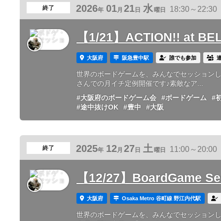
2026
01
21
水
終了
18:30～22:30
年
月
日
曜日
【1/21】ACTION!! at B
大阪府
阪急豊中駅
誰でも参加
世界のボードゲームを、みんなでセッションしようの
さんでの月イチ定例開催です♪素敵なア...
#大阪府のボードゲーム会
#ボードゲーム
#
#途中抜けOK
#豊中
#大阪
2025
12
27
土
終了
11:00～20:00
年
月
日
曜日
【12/27】BoardGame S
大阪府
Osaka Metro 谷町線 野江内代駅
世界のボードゲームを、みんなでセッション