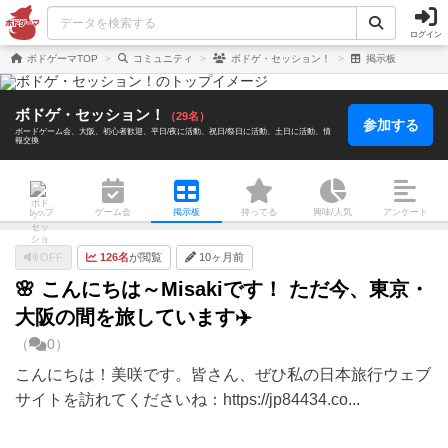
ログイン
ボドゲーマTOP
コミュニティ
ボドゲ・セッション！
掲示板
ボドゲ・セッション！
（29名）
参加する
ボードゲーム会
大阪
初心者歓迎
平日/夜に活動
祝日/祭日に活動
土日に活動
情
報交換
トップ
ゲーム会
掲示板
持ってる
興味/人気
アンケート
OFF
126名
が閲覧
10ヶ月前
🌸 こんにちは～Misakiです！ ただ今、東京・
大阪の間を旅しています✈️
（
0）
こんにちは！美咲です。皆さん、ぜひ私の日本旅行ウェブ
サイトを訪れてくださいね：https://jp84434.co...