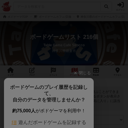
ログイン
ボドゲーマTOP
ボードゲームカフェ/店舗
神奈川県のボードゲームカフェ/店舗
ボードゲームリスト 216個
Table Game Cafe Sirocco
神奈川県鎌倉市
閉じる
トップ
ブログ
イベント
ゲーム
一覧
料金
表
アクセス
ボードゲームのプレイ履歴を記録し
Table Game Cafe Siroccoでは
216
個のボードゲームで遊ぶことができま
て、
す。ログインすると自分のマイボードゲームに登録できるボタンが表示さ
自分のデータを管理しませんか？
れます。また、マイボードゲームの「興味あり」と「お気に入り」に該当
するボードゲームがピックアップされるようになります。
約75,000人
がボドゲーマを利用中！
遊んだボードゲームを記録する