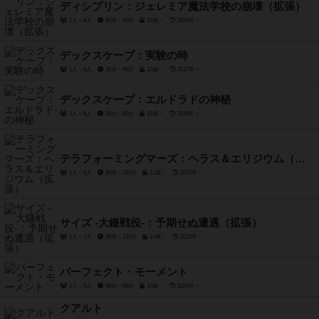
ディシプリン：ジェレミア魔法学校の崩壊（拡張）
1人～4人
60分～90分
12歳～
2020年～
デックスケープ：実験の時
1人～6人
30分～90分
12歳～
2017年～
デックスケープ：エルドラドの神秘
1人～6人
30分～90分
12歳～
2018年～
テラフォーミングマーズ：ヘラス＆エリジウム（拡張）
1人～5人
90分～120分
12歳～
2017年～
サイズ -大鎌戦役-：予期せぬ遭遇（拡張）
1人～7人
90分～115分
14歳～
2018年～
パーフェクト・モーメント
2人～4人
50分～90分
10歳～
2020年～
クアルト