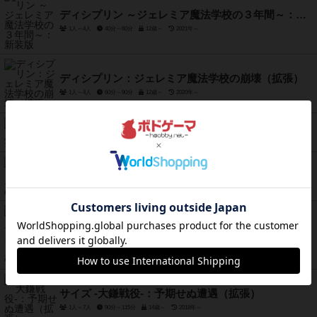
ディシプリン ～ジェレミア魔法学校の３年間～：新装版
1人～4人
40分～60分
12歳～
2021年～
ディシプリン：ジェレミア魔法学校の崩壊（拡張）
1人～4人
60分～90分
12歳～
2020年～
デックスケープ：実験の時
1人～6人
30分～90分
12歳～
2017年～
デックスケープ：エルドラドの神秘
1人～6人
30分～90分
12歳～
2018年～
テラフォーミングマーズ：ヘラス＆エリジウム（拡張）
1人～5人
90分～120分
12歳～
2017年～
サイズ -大鎌戦役-：予期せぬ遭遇（拡張）
1人～7人
90分～115分
14歳～
2018年～