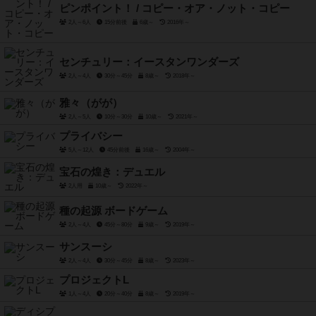
ピンポイント！ / コピー・オア・ノット・コピー
2人～6人
15分前後
6歳～
2016年～
センチュリー：イースタンワンダーズ
2人～4人
30分～45分
8歳～
2018年～
雅々（がが）
2人～5人
10分～30分
10歳～
2021年～
プライバシー
5人～12人
45分前後
16歳～
2004年～
宝石の煌き：デュエル
2人用
10歳～
2022年～
種の起源 ボードゲーム
2人～4人
45分～80分
9歳～
2019年～
サンスーシ
2人～4人
30分～45分
8歳～
2023年～
プロジェクトL
1人～4人
20分～40分
8歳～
2019年～