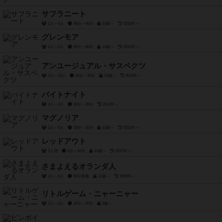
サフラニート
2人～4人
30分～45分
10歳～
2010年～
グレンモア
2人～5人
60分～80分
10歳～
2010年～
アンユージュアル・サスペクツ
3人～18人
10分～30分
13歳～
2015年～
バイトナイト
3人～4人
20分～30分
2014年～
マグノリア
2人～5人
10分～20分
10歳～
2021年～
レッドアウト
2人用
2分～10分
10歳～
2017年～
さまよえるオランダ人
3人～6人
60分前後
12歳～
1992年～
リトルゲーム・ニャーニャー
2人～5人
10分～20分
5歳～