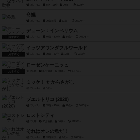
3人～6人
5分～15分
10歳～
2018年～
命鯉
3人～6人
20分前後
12歳～
2021年～
デューン：インペリウム
1人～4人
60分～120分
14歳～
2020年～
おすすめ
イッツアワンダフルワールド
1人～5人
30分～60分
14歳～
2019年～
おすすめ
ローゼンケーニッヒ
2人用
30分前後
10歳～
1997年～
おすすめ
ミッケ！ たからさがし
2人～4人
5歳～
プエルトリコ (2020)
2人～5人
70分～120分
12歳～
2020年～
ロストシティ
2人用
30分前後
10歳～
1999年～
それはオレの魚だ！
2人～4人
20分前後
8歳～
2005年～