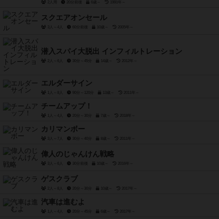
2人用
20分前後
6歳～
1991年～
スクエアオンセール
3人～4人
60分前後
10歳～
2005年～
潜入スパイ大脱出 インフィルトレーション
2人～6人
30分～45分
14歳～
2012年～
エルダーサイン
1人～8人
90分～120分
13歳～
2011年～
チームアップ！
1人～4人
20分～30分
7歳～
2018年～
カリマンボー
3人～7人
30分～40分
8歳～
2011年～
偉人のじゃんけん戦略
3人～6人
30分前後
10歳～
2016年～
ゲスクラブ
2人～8人
20分～30分
10歳～
2017年～
汽車は進むよ
1人～4人
20分～45分
6歳～
2017年～