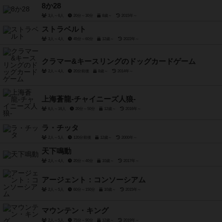
8か28
3人～6人
20分～30分
8歳～
2015年～
ストラベルト
3人～4人
45分～60分
12歳～
2022年～
クラマー&キースリングのドッグカードゲーム
2人～4人
20分前後
8歳～
2014年～
上海蒼龍-チャイニーズ人狼-
6人～16人
20分～50分
12歳～
2016年～
ラ・チッタ
2人～5人
120分前後
12歳～
2000年～
天下鳴動
2人～4人
20分～40分
10歳～
2017年～
アージェント：コンソーシアム
2人～5人
60分～150分
10歳～
2015年～
マウンテン・キング
2人～5人
75分～90分
12歳～
2019年～