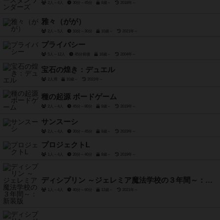
2人～4人
30分～45分
8歳～
2018年～
雅々（がが）
2人～5人
10分～30分
10歳～
2021年～
プライバシー
5人～12人
45分前後
16歳～
2004年～
宝石の煌き：デュエル
2人用
10歳～
2022年～
種の起源 ボードゲーム
2人～4人
45分～80分
9歳～
2019年～
サンスーシ
2人～4人
30分～45分
8歳～
2023年～
プロジェクトL
1人～4人
20分～40分
8歳～
2019年～
ディシプリン ～ジェレミア魔法学校の３年間～：新装版
1人～4人
40分～60分
12歳～
2021年～