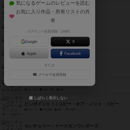
気になるゲームのレビューを読む
アンユージュアル・サスペクツ
お気に入り作品・所有リストの共
3人～18人
10分～30分
13歳～
2015年～
有
バイトナイト
ログイン / 会員登録（10秒）
3人～4人
20分～30分
2014年～
マグノリア
Google
X
2人～5人
10分～20分
10歳～
2021年～
レッドアウト
Apple
Facebook
2人用
2分～10分
10歳～
2017年～
または
さまよえるオランダ人
3人～6人
60分前後
12歳～
1992年～
メールで会員登録
リトルゲーム・ニャーニャー
2人～5人
10分～20分
5歳～
しばらく表示しない
ピンポイント！ / コピー・オア・ノット・コピー
2人～6人
15分前後
6歳～
2016年～
センチュリー：イースタンワンダーズ