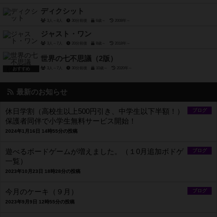
ディクシット
3人～8人
30分前後
6歳～
2008年～
ジャスト・ワン
3人～7人
20分前後
8歳～
2018年～
世界の七不思議（2版）
3人～7人
30分前後
10歳～
2020年～
おすすめ
最新のお知らせ
休日学割（高校生以上500円引き、中学生以下半額！）
ブログ
保護者同伴で小学生無料サービス開始！
2024年1月16日 14時55分の投稿
遊べるボードゲームが増えました。（１0月追加ボドゲ
ブログ
一覧）
2023年10月23日 18時28分の投稿
今月のケーキ（９月）
ブログ
2023年9月9日 12時55分の投稿