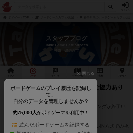
ログイン
ボドゲーマTOP
ボードゲームカフェ/店舗
神奈川県のボードゲームカフェ/店舗
スタッフブログ
Table Game Cafe Sirocco
神奈川県鎌倉市
閉じる
トップ
ブログ
イベント
ゲーム
一覧
料金
表
アクセス
クラウドファンディング終了！ ご協力あり
ボードゲームのプレイ履歴を記録し
て、
がとうございました！
自分のデータを管理しませんか？
7/31に当店による2回目クラウドファンディングが終了い
約75,000人
がボドゲーマを利用中！
たしました。
遊んだボードゲームを記録する
目標額には届きませんでしたが、今回はALL-IN方式での挑