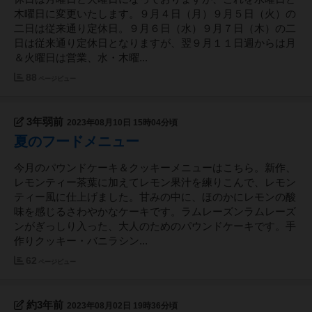
木曜日に変更いたします。９月４日（月）９月５日（火）の
二日は従来通り定休日。９月６日（水）９月７日（木）の二
日は従来通り定休日となりますが、翌９月１１日週からは月
＆火曜日は営業、水・木曜...
88
ページビュー
3年弱前
2023年08月10日 15時04分頃
夏のフードメニュー
今月のパウンドケーキ＆クッキーメニューはこちら。新作、
レモンティー茶葉に加えてレモン果汁を練りこんで、レモン
ティー風に仕上げました。甘みの中に、ほのかにレモンの酸
味を感じるさわやかなケーキです。ラムレーズンラムレーズ
ンがぎっしり入った、大人のためのパウンドケーキです。手
作りクッキー・バニラシン...
62
ページビュー
約3年前
2023年08月02日 19時36分頃