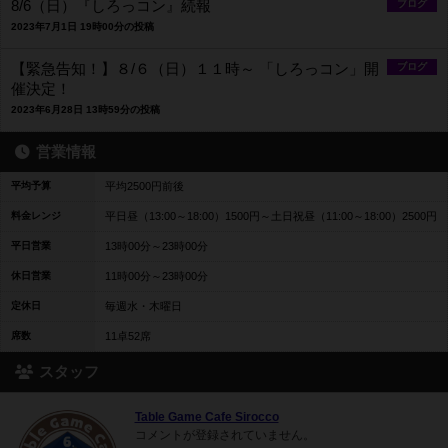
8/6（日）『しろっコン』続報
ブログ
2023年7月1日 19時00分の投稿
【緊急告知！】８/６（日）１１時～ 「しろっコン」開
ブログ
催決定！
2023年6月28日 13時59分の投稿
営業情報
平均予算
平均2500円前後
料金レンジ
平日昼（13:00～18:00）1500円～土日祝昼（11:00～18:00）2500円
平日営業
13時00分～23時00分
休日営業
11時00分～23時00分
定休日
毎週水・木曜日
席数
11卓52席
スタッフ
Table Game Cafe Sirocco
コメントが登録されていません。