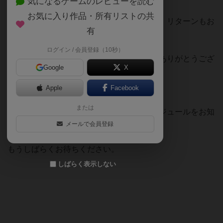
戦ですので、
気になるゲームのレビューを読む
お気に入り作品・所有リストの共
目標額未達でも皆様のご支援は届きますし、リターンもお
有
送りすることができます。
ログイン / 会員登録（10秒）
大勢の皆様からご支援いただき、まことにありがとうござ
Google
X
いました。
Apple
Facebook
または
近日中に結果集計を行い、今後の対応スケジュールをお知
らせいたしますので、
メールで会員登録
もうしばらくお待ちください。
しばらく表示しない