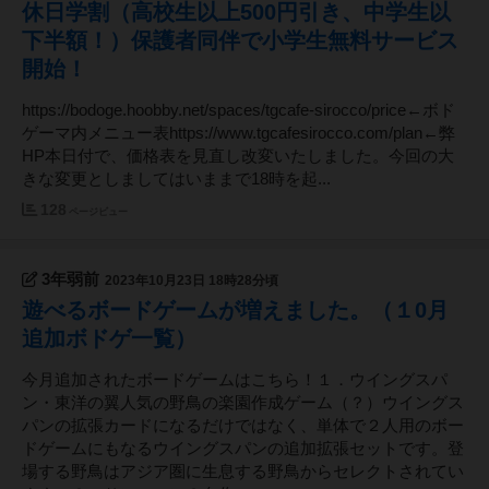
休日学割（高校生以上500円引き、中学生以
下半額！）保護者同伴で小学生無料サービス
開始！
https://bodoge.hoobby.net/spaces/tgcafe-sirocco/price←ボド
ゲーマ内メニュー表https://www.tgcafesirocco.com/plan←弊
HP本日付で、価格表を見直し改変いたしました。今回の大
きな変更としましてはいままで18時を起...
128
ページビュー
3年弱前
2023年10月23日 18時28分頃
遊べるボードゲームが増えました。（１0月
追加ボドゲ一覧）
今月追加されたボードゲームはこちら！１．ウイングスパ
ン・東洋の翼人気の野鳥の楽園作成ゲーム（？）ウイングス
パンの拡張カードになるだけではなく、単体で２人用のボー
ドゲームにもなるウイングスパンの追加拡張セットです。登
場する野鳥はアジア圏に生息する野鳥からセレクトされてい