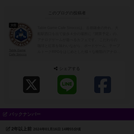
このブログの投稿者
大臣
Table Game Cafe Siroccoは、古都鎌倉の外れ、大
船駅西口を出て徒歩４分の場所に『開業予定』の、
アナログゲームが遊べるカフェです。 こだわりの
珈琲と紅茶を味わいながら、ボードゲーム、テーブ
Table Game
ルトークRPGをはじめとした様々な種類のアナログ
Cafe Sirocco
ゲームが楽しめる場所。 お友達やご家族、恋人、
あなたの大切な人たちと、ぜひ当店で楽しいひとと
シェアする
きをお越しください。
バックナンバー
2年以上前
2024年01月16日 14時55分頃