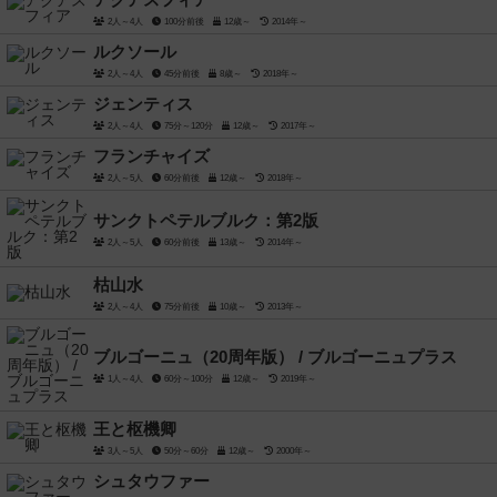
アクアスフィア
2人～4人
100分前後
12歳～
2014年～
ルクソール
2人～4人
45分前後
8歳～
2018年～
ジェンティス
2人～4人
75分～120分
12歳～
2017年～
フランチャイズ
2人～5人
60分前後
12歳～
2018年～
サンクトペテルブルク：第2版
2人～5人
60分前後
13歳～
2014年～
枯山水
2人～4人
75分前後
10歳～
2013年～
ブルゴーニュ（20周年版） / ブルゴーニュプラス
1人～4人
60分～100分
12歳～
2019年～
王と枢機卿
3人～5人
50分～60分
12歳～
2000年～
シュタウファー