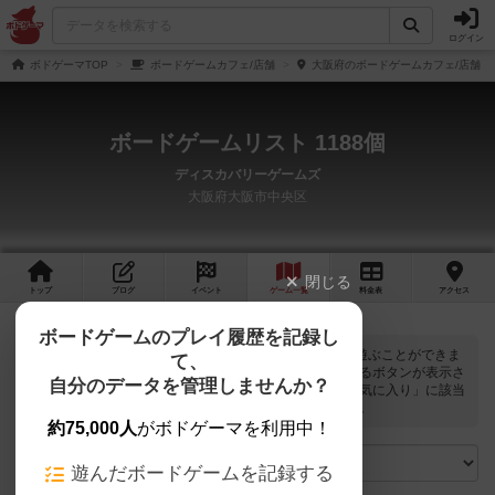
ログイン
ボドゲーマTOP
ボードゲームカフェ/店舗
大阪府のボードゲームカフェ/店舗
ボードゲームリスト 1188個
ディスカバリーゲームズ
大阪府大阪市中央区
閉じる
トップ
ブログ
イベント
ゲーム
一覧
料金
表
アクセス
ボードゲームのプレイ履歴を記録し
ディスカバリーゲームズでは
1188
個のボードゲームで遊ぶことができま
て、
す。ログインすると自分のマイボードゲームに登録できるボタンが表示さ
自分のデータを管理しませんか？
れます。また、マイボードゲームの「興味あり」と「お気に入り」に該当
するボードゲームがピックアップされるようになります。
約75,000人
がボドゲーマを利用中！
遊んだボードゲームを記録する