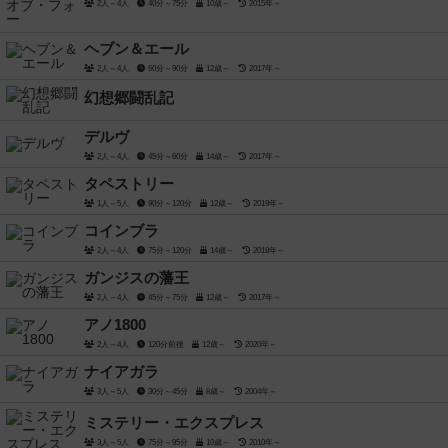
2人～4人
40分～75分
10歳～
2015年～
ヘブン＆エール
2人～4人
60分～90分
12歳～
2017年～
幻想郷闘乱記
デルヴ
2人～4人
45分～60分
14歳～
2017年～
タペストリー
1人～5人
90分～120分
12歳～
2019年～
コインブラ
2人～4人
75分～120分
14歳～
2018年～
ガンジスの藩王
2人～4人
45分～75分
12歳～
2017年～
アノ1800
2人～4人
120分前後
12歳～
2020年～
ナイアガラ
3人～5人
30分～45分
8歳～
2004年～
ミステリー・エクスプレス
3人～5人
75分～95分
10歳～
2010年～