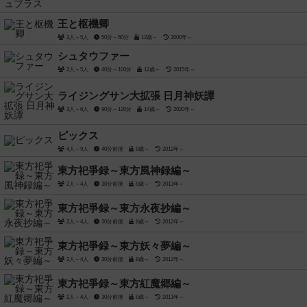
王と枢機卿
3人～5人
50分～60分
12歳～
2000年～
シュタウファー
2人～5人
40分～100分
12歳～
2015年～
ライジングサン大拡張 日月神妖譚
3人～6人
90分～120分
14歳～
2020年～
ピックス
4人～9人
40分前後
8歳～
2012年～
東方祀爭録～東方風神録編～
2人～4人
30分前後
8歳～
2013年～
東方祀爭録～東方永夜抄編～
2人～4人
30分前後
8歳～
2012年～
東方祀爭録～東方妖々夢編～
2人～4人
30分前後
8歳～
2012年～
東方祀爭録～東方紅魔郷編～
2人～4人
30分前後
8歳～
2011年～