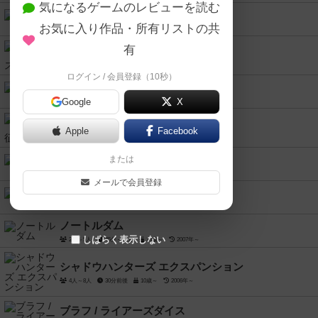
気になるゲームのレビューを読む
ナイアガラ
お気に入り作品・所有リストの共
3人～5人
30分～45分
8歳～
2004年～
有
ミステリー・エクスプレス
3人～5人
75分～95分
10歳～
2010年～
ログイン / 会員登録（10秒）
テンプル騎士団
Google
X
2人～5人
60分前後
8歳～
2014年～
ランペイジ・怪獣征服
Apple
Facebook
2人～4人
45分～55分
10歳～
2013年～
ロールプレイヤー
または
1人～4人
60分前後
10歳～
2016年～
メールで会員登録
銀河帝国の興亡
1人～6人
2021年～
ノートルダム
しばらく表示しない
2人～5人
45分～75分
10歳～
2007年～
シャドウハンターズ エクスパンション
4人～8人
30分前後
10歳～
2006年～
ブラフ / ライアーズダイス