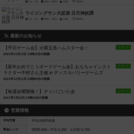
2人～5人
40分～100分
12歳～
2015年～
ライジングサン大拡張 日月神妖譚
3人～6人
90分～120分
14歳～
2020年～
最新のお知らせ
【平日ゲーム会】火曜玉造ハムスター会！
イベント
2021年12月12日 15時29分の投稿
【新年おめでとうボードゲーム会】おもちゃインスト
イベント
ラクター中村さん主催 in ディスカバリーゲームズ
2021年12月11日 23時08分の投稿
【毎週金曜開催！】ディバごいた会
イベント
2017年7月22日 15時29分の投稿
営業情報
平均予算
平均1000円前後
料金レンジ
2時間 \600～平日 \1,200 土日祝 \1,700