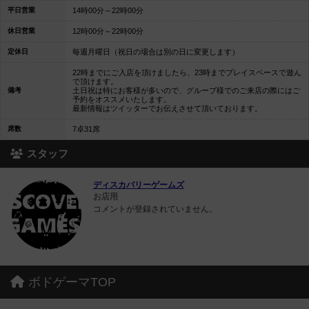
平日営業
14時00分～22時00分
休日営業
12時00分～22時00分
定休日
毎週月曜日（祝日の場合は別の日に変更します）
22時までにご入店を頂けましたら、23時までプレイスペースで遊ん
で頂けます。
備考
土日祝は特にお客様が多いので、グループ様でのご来店の際にはご
予約をオススメいたします。
最新情報はツイッターでお伝えさせて頂いております。
席数
7卓31席
スタッフ
ディスカバリーゲームズ
お店用
コメントが登録されていません。
ボドゲーマTOP