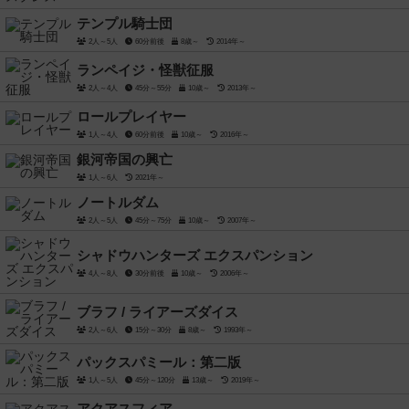
テンプル騎士団
2人～5人
60分前後
8歳～
2014年～
ランペイジ・怪獣征服
2人～4人
45分～55分
10歳～
2013年～
ロールプレイヤー
1人～4人
60分前後
10歳～
2016年～
銀河帝国の興亡
1人～6人
2021年～
ノートルダム
2人～5人
45分～75分
10歳～
2007年～
シャドウハンターズ エクスパンション
4人～8人
30分前後
10歳～
2006年～
ブラフ / ライアーズダイス
2人～6人
15分～30分
8歳～
1993年～
パックスパミール：第二版
1人～5人
45分～120分
13歳～
2019年～