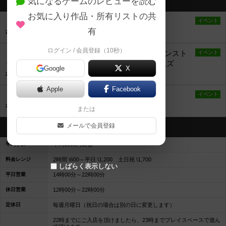
気になるゲームのレビューを読む
最新のお知らせ
お気に入り作品・所有リストの共
【平日ゲーム会】火曜玉造ハムスター会！
イベント
有
2021年12月12日 15時29分の投稿
ログイン / 会員登録（10秒）
【新年おめでとうボードゲーム会】おもちゃインスト
イベント
ラクター中村さん主催 in ディスカバリーゲームズ
Google
X
2021年12月11日 23時08分の投稿
Apple
Facebook
【毎週金曜開催！】ディバごいた会
イベント
2017年7月22日 15時29分の投稿
または
メールで会員登録
営業情報
平均予算
平均1000円前後
料金レンジ
2時間 \600～平日 \1,200 土日祝 \1,700
しばらく表示しない
平日営業
14時00分～22時00分
休日営業
12時00分～22時00分
定休日
毎週月曜日（祝日の場合は別の日に変更します）
22時までにご入店を頂けましたら、23時までプレイスペースで遊ん