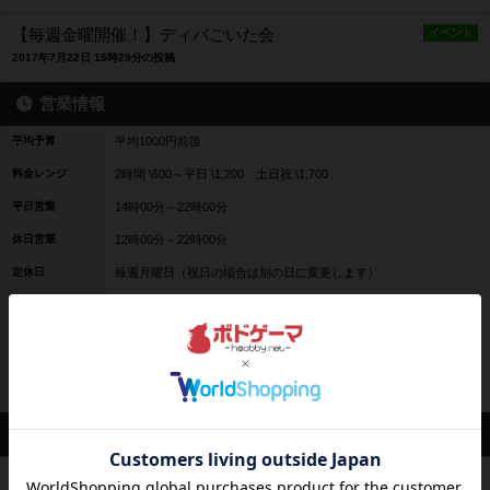
【毎週金曜開催！】ディバごいた会
イベント
2017年7月22日 15時29分の投稿
営業情報
平均予算
平均1000円前後
料金レンジ
2時間 \600～平日 \1,200 土日祝 \1,700
平日営業
14時00分～22時00分
休日営業
12時00分～22時00分
定休日
毎週月曜日（祝日の場合は別の日に変更します）
22時までにご入店を頂けましたら、23時までプレイスペースで遊ん
で頂けます。
備考
土日祝は特にお客様が多いので、グループ様でのご来店の際にはご
予約をオススメいたします。
最新情報はツイッターでお伝えさせて頂いております。
席数
7卓31席
スタッフ
ディスカバリーゲームズ