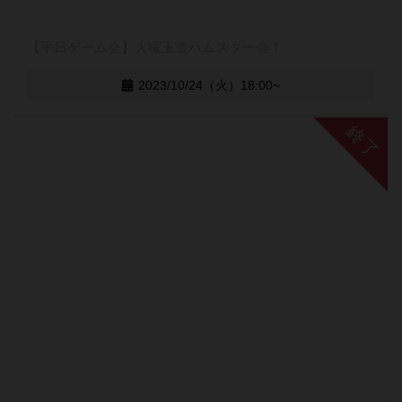
【平日ゲーム会】火曜玉造ハムスター会！
2023/10/24（火）18:00~
終了