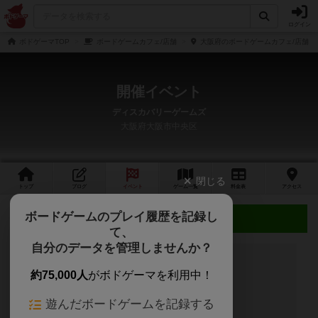
ログイン
ボドゲーマTOP
ボードゲームカフェ/店舗
大阪府のボードゲームカフェ/店舗
開催イベント
ディスカバリーゲームズ
大阪府大阪市中央区
閉じる
トップ
ブログ
イベント
ゲーム
一覧
料金
表
アクセス
ボードゲームのプレイ履歴を記録し
近日開催予定のイベント
て、
自分のデータを管理しませんか？
約75,000人
がボドゲーマを利用中！
開催予定のイベントはありません
遊んだボードゲームを記録する