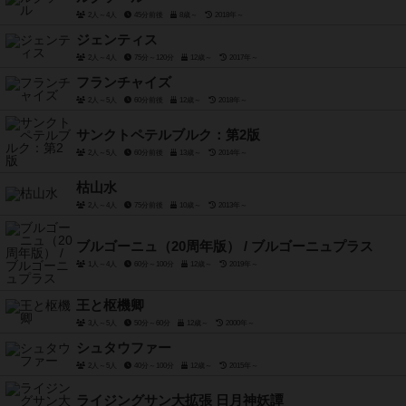
2人～4人
45分前後
8歳～
2018年～
ジェンティス
2人～4人
75分～120分
12歳～
2017年～
フランチャイズ
2人～5人
60分前後
12歳～
2018年～
サンクトペテルブルク：第2版
2人～5人
60分前後
13歳～
2014年～
枯山水
2人～4人
75分前後
10歳～
2013年～
ブルゴーニュ（20周年版） / ブルゴーニュプラス
1人～4人
60分～100分
12歳～
2019年～
王と枢機卿
3人～5人
50分～60分
12歳～
2000年～
シュタウファー
2人～5人
40分～100分
12歳～
2015年～
ライジングサン大拡張 日月神妖譚