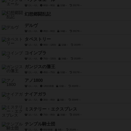
2人～4人
60分～90分
12歳～
2017年～
幻想郷闘乱記
デルヴ
2人～4人
45分～60分
14歳～
2017年～
タペストリー
1人～5人
90分～120分
12歳～
2019年～
コインブラ
2人～4人
75分～120分
14歳～
2018年～
ガンジスの藩王
2人～4人
45分～75分
12歳～
2017年～
アノ1800
2人～4人
120分前後
12歳～
2020年～
ナイアガラ
3人～5人
30分～45分
8歳～
2004年～
ミステリー・エクスプレス
3人～5人
75分～95分
10歳～
2010年～
テンプル騎士団
2人～5人
60分前後
8歳～
2014年～