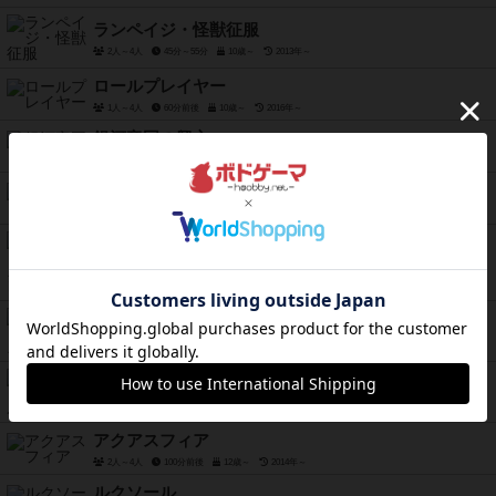
ランペイジ・怪獣征服
2人～4人
45分～55分
10歳～
2013年～
ロールプレイヤー
1人～4人
60分前後
10歳～
2016年～
銀河帝国の興亡
1人～6人
2021年～
ノートルダム
2人～5人
45分～75分
10歳～
2007年～
シャドウハンターズ エクスパンション
4人～8人
30分前後
10歳～
2006年～
ブラフ / ライアーズダイス
2人～6人
15分～30分
8歳～
1993年～
パックスパミール：第二版
1人～5人
45分～120分
13歳～
2019年～
アクアスフィア
2人～4人
100分前後
12歳～
2014年～
ルクソール