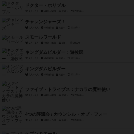
ドクター・ホリブル
2人～5人
40分～50分
16歳～
2013年～
チャレンジャーズ！
1人～8人
45分前後
8歳～
2022年～
スモールワールド
2人～5人
40分～80分
8歳～
2009年～
キングダムビルダー：遊牧民
2人～5人
45分前後
8歳～
2011年～
キングダムビルダー
2人～4人
45分前後
8歳～
2011年～
ファイブ・トライブス：ナカラの魔神使い
2人～4人
40分～80分
13歳～
2014年～
4つの評議会 / カウンシル・オブ・フォー
2人～4人
40分～75分
10歳～
2015年～
ヘブン＆エール