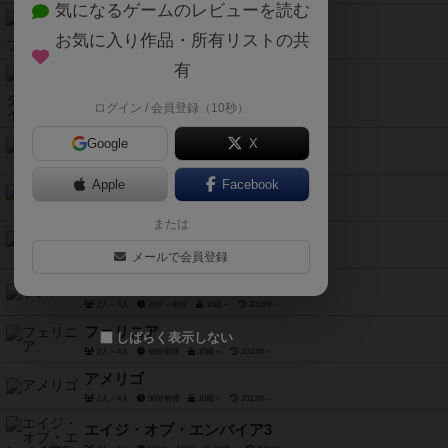
気になるゲームのレビューを読む
黄昏の篝火 / ボンファイア
お気に入り作品・所有リストの共
1人～4人
70分～100分
12歳～
2020年～
有
フレッシュウォーター・フライ
ログイン / 会員登録（10秒）
1人～4人
40分～90分
14歳～
2019年～
ネタ・タンカ
Google
X
1人～4人
60分～90分
14歳～
2019年～
Apple
Facebook
サンタモニカ
2人～4人
35分～40分
14歳～
2020年～
または
トゥルネー
メールで会員登録
2人～4人
30分～60分
12歳～
2011年～
ドクムス
2人～4人
20分～40分
10歳～
2016年～
フェリニア
しばらく表示しない
2人～4人
60分前後
10歳～
2010年～
アメリゴ
2人～4人
90分前後
10歳～
2013年～
エイジ・オブ・エンパイア3