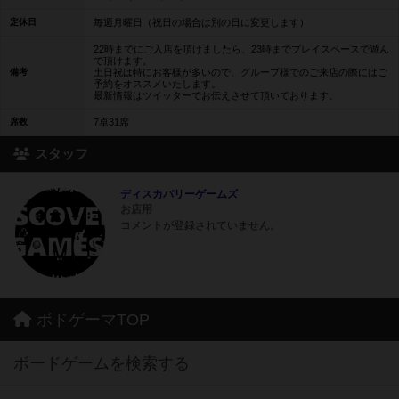
定休日
毎週月曜日（祝日の場合は別の日に変更します）
22時までにご入店を頂けましたら、23時までプレイスペースで遊ん
で頂けます。
備考
土日祝は特にお客様が多いので、グループ様でのご来店の際にはご
予約をオススメいたします。
最新情報はツイッターでお伝えさせて頂いております。
席数
7卓31席
スタッフ
ディスカバリーゲームズ
お店用
コメントが登録されていません。
ボドゲーマTOP
ボードゲームを検索する