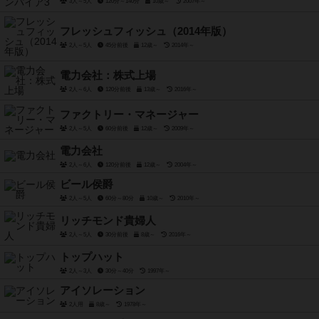
3人～5人
120分～140分
10歳～
2007年～
フレッシュフィッシュ（2014年版）
2人～5人
45分前後
12歳～
2014年～
電力会社：株式上場
2人～6人
120分前後
13歳～
2016年～
ファクトリー・マネージャー
2人～5人
60分前後
12歳～
2009年～
電力会社
2人～6人
120分前後
12歳～
2004年～
ビール侯爵
2人～5人
60分～80分
10歳～
2010年～
リッチモンド貴婦人
2人～5人
30分前後
8歳～
2016年～
トップハット
2人～3人
30分～40分
1997年～
アイソレーション
2人用
8歳～
1978年～