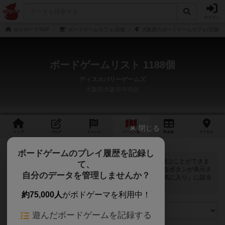
ログイン
ボドゲーマTOP
ボードゲームカフェ/店舗
大阪府のボードゲームカフェ/店舗
ボードゲームリスト 1188個
ディスカバリーゲームズ
大阪府大阪市中央区
閉じる
トップ
ブログ
イベント
ゲーム
一覧
料金
表
アクセス
ボードゲームのプレイ履歴を記録し
ディスカバリーゲームズでは
1188
個のボードゲームで遊ぶことができま
て、
す。ログインすると自分のマイボードゲームに登録できるボタンが表示さ
自分のデータを管理しませんか？
れます。また、マイボードゲームの「興味あり」と「お気に入り」に該当
するボードゲームがピックアップされるようになります。
約75,000人
がボドゲーマを利用中！
遊んだボードゲームを記録する