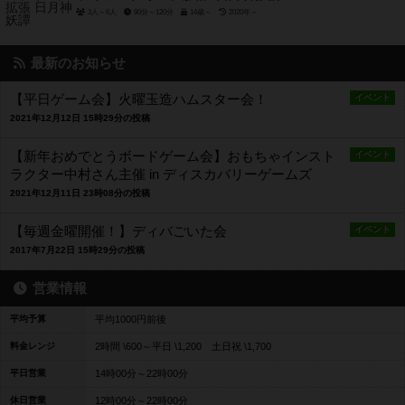
3人～6人
90分～120分
14歳～
2020年～
最新のお知らせ
【平日ゲーム会】火曜玉造ハムスター会！
イベント
2021年12月12日 15時29分の投稿
【新年おめでとうボードゲーム会】おもちゃインスト
イベント
ラクター中村さん主催 in ディスカバリーゲームズ
2021年12月11日 23時08分の投稿
【毎週金曜開催！】ディバごいた会
イベント
2017年7月22日 15時29分の投稿
営業情報
平均予算
平均1000円前後
料金レンジ
2時間 \600～平日 \1,200 土日祝 \1,700
平日営業
14時00分～22時00分
休日営業
12時00分～22時00分