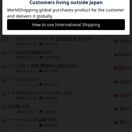
70
PT
紹介文あり
4件の投稿
パーミッド
68
PT
紹介文なし
1件の投稿
クリーグ
57
PT
紹介文あり
1件の投稿
セミファイナル ～お前はまだ生きている～
53
PT
紹介文あり
1件の投稿
ふたつの街の物語
52
PT
紹介文あり
18件の投稿
クランク! ：冒険者たち（拡張）
50
PT
紹介文あり
4件の投稿
とうほうの！
42
PT
紹介文なし
1件の投稿
スターマイン・ラミー ポケット
42
PT
紹介文あり
2件の投稿
海兵隊
39
PT
紹介文あり
1件の投稿
スーパーストア3000
39
PT
紹介文なし
1件の投稿