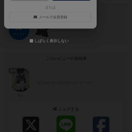
または
この投稿に
1
名が
ナイス！
しました
メールで会員登録
ナイス！
しばらく表示しない
このレビューの投稿者
隊長
自己紹介文が未設定のユーザーです
もん
シェアする