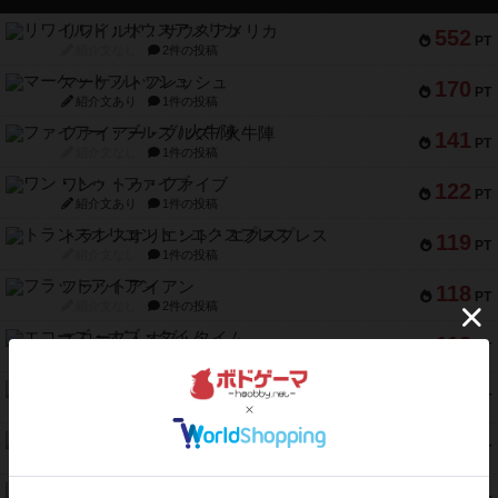
リワイルド：サウスアメリカ
552
PT
紹介文なし
2件の投稿
マーケットフレッシュ
170
PT
紹介文あり
1件の投稿
ファイアー・ブルズ / 火牛陣
141
PT
紹介文なし
1件の投稿
ワン・トゥ・ファイブ
122
PT
紹介文あり
1件の投稿
トランスオリエント・エクスプレス
119
PT
紹介文なし
1件の投稿
フラットアイアン
118
PT
紹介文なし
2件の投稿
エコーズ・オブ・タイム
118
PT
紹介文なし
8件の投稿
南北戦争
79
PT
紹介文あり
1件の投稿
キャプテン・フリップ：イスラ・ボンバ
72
PT
紹介文なし
2件の投稿
メメントオンラインタクティクス