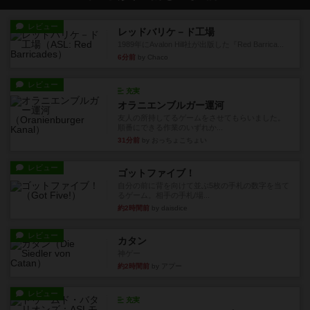
レビュー
レッドバリケ－ド工場
1989年にAvalon Hill社が出版した『Red Barrica...
6分前
by Chaco
レビュー
充実
オラニエンブルガー運河
友人の所持してるゲームをさせてもらいました。
順番にできる作業のいずれか...
31分前
by おっちょこちょい
レビュー
ゴットファイブ！
自分の前に背を向けて並ぶ5枚の手札の数字を当て
るゲーム。相手の手札/場...
約2時間前
by daisdice
レビュー
カタン
神ゲー
約2時間前
by アプー
レビュー
充実