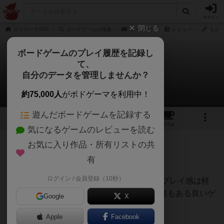
ログイン
閉じる
ボドゲーマTOP
ボードゲームの検索
ズーミッケ
レビュー
もんさ
ボードゲームのプレイ履歴を記録し
て、
ズーミッケ
自分のデータを管理しませんか？
もんさんのレビュー
約75,000人
がボドゲーマを利用中！
遊んだボードゲームを記録する
2
2
1
トップ
画像
動画
レビュー
カフェ
気になるゲームのレビューを読む
お気に入り作品・所有リストの共
62名
1名
0
約2ヶ月前
有
ログイン / 会員登録（10秒）
ゲームマーケット2026春で購入しました。プレイ感は軽
いですが、駆け引きも程よくありリプレイ性もある良いゲ
Google
X
ームです！
Apple
Facebook