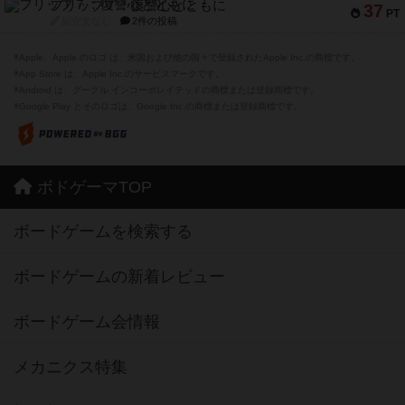
フリップ７：復讐心とともに
37
PT
紹介文なし
2件の投稿
※Apple、Apple のロゴ は、米国および他の国々で登録されたApple Inc.の商標です。
※App Store は、Apple Inc.のサービスマークです。
※Android は、グーグル インコーポレイテッドの商標または登録商標です。
※Google Play とそのロゴは、Google Inc.の商標または登録商標です。
ボドゲーマTOP
ボードゲームを検索する
ボードゲームの新着レビュー
ボードゲーム会情報
メカニクス特集