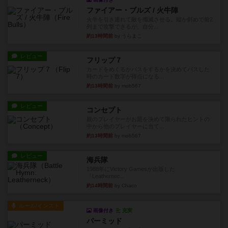
ファイアー・ブルズ / 火牛陣
火牛を引き連れて敵を殲滅させる。縦か斜めで前2
列まで攻撃できるが、自分...
約13時間前
by うらまこ
レビュー
フリップ７
カードをめくるかパスをするかを決めてパスした
時のカード数字が得点になる...
約13時間前
by mob567
レビュー
コンセプト
親のプレイヤーがお題を決めて限られたヒントの
中から他のプレイヤーに当て...
約13時間前
by mob567
レビュー
海兵隊
1988年にVictory Gamesが出版した
『Leathernec...
約14時間前
by Chaco
ルール/インスト
画像付き
充実
パーミッド