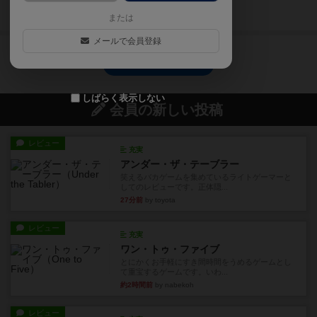
続きを読む（7年以上前）
または
メールで会員登録
ヨギのトップに戻る
しばらく表示しない
会員の新しい投稿
レビュー
充実
アンダー・ザ・テーブラー
笑えるバカゲームを集めているライトゲーマーと
してのレビューです。正体隠...
27分前
by toyota
レビュー
充実
ワン・トゥ・ファイブ
とにかくお手軽にすき間時間をうめるゲームとし
て重宝するゲームです。いわ...
約2時間前
by nabekoh
レビュー