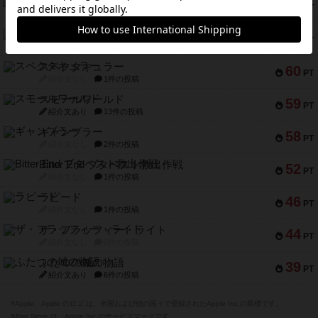
アマナイト
73
PT
紹介文なし
1件の投稿
ブラヴェスト
66
PT
紹介文なし
1件の投稿
スペクタキュラー
60
PT
紹介文なし
1件の投稿
スモールワールド
59
PT
紹介文あり
13件の投稿
ギャンブラー
58
PT
紹介文なし
2件の投稿
Bitter End ブタペスト救出作戦
52
PT
紹介文なし
1件の投稿
ラピード
46
PT
紹介文なし
1件の投稿
ザ・フラッフィー・ライト
44
PT
紹介文なし
0件の投稿
ふたつの城の物語
39
PT
紹介文あり
6件の投稿
※Apple、Apple のロゴ は、米国および他の国々で登録されたApple Inc.の商標です。
※App Store は、Apple Inc.のサービスマークです。