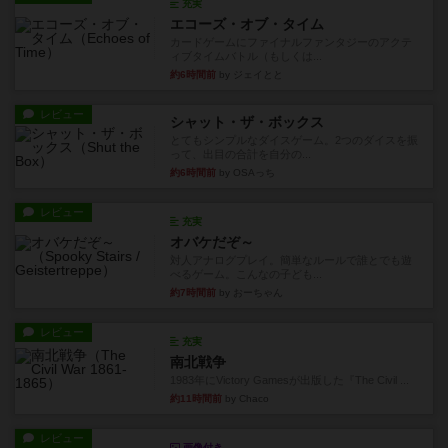
充実
エコーズ・オブ・タイム
カードゲームにファイナルファンタジーのアクテ
ィブタイムバトル（もしくは...
約6時間前
by ジェイとと
レビュー
シャット・ザ・ボックス
とてもシンプルなダイスゲーム。2つのダイスを振
って、出目の合計を自分の...
約6時間前
by OSAっち
レビュー
充実
オバケだぞ～
対人アナログプレイ。簡単なルールで誰とでも遊
べるゲーム。こんなの子ども...
約7時間前
by おーちゃん
レビュー
充実
南北戦争
1983年にVictory Gamesが出版した『The Civil ...
約11時間前
by Chaco
レビュー
画像付き