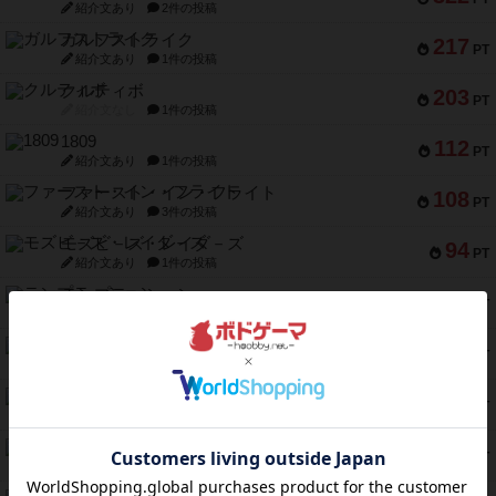
紹介文あり
2件の投稿
ガルフストライク
217
PT
紹介文あり
1件の投稿
クルティボ
203
PT
紹介文なし
1件の投稿
1809
112
PT
紹介文あり
1件の投稿
ファースト・イン・フライト
108
PT
紹介文あり
3件の投稿
モズビ－ズ・レイダ－ズ
94
PT
紹介文あり
1件の投稿
テンプテーション
79
PT
紹介文なし
2件の投稿
インドネシア
78
PT
紹介文あり
2件の投稿
宵と暁の呪文書
75
PT
紹介文あり
8件の投稿
リスボン・トラム 28
73
PT
紹介文あり
9件の投稿