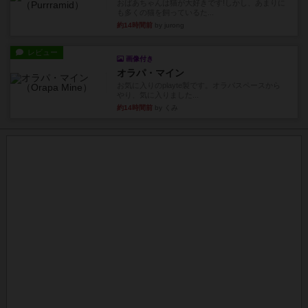
おばあちゃんは猫が大好きです!しかし、あまりに
も多くの猫を飼っているた...
約14時間前
by jurong
レビュー
画像付き
オラパ・マイン
お気に入りのplayte製です。オラパスペースから
やり、気に入りました...
約14時間前
by くみ