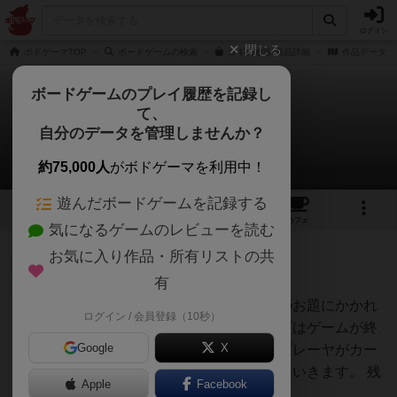
ログイン
閉じる
ボドゲーマTOP
ボードゲームの検索
ヨギの通販/商品詳細
作品データ
ボードゲームのプレイ履歴を記録し
て、
ヨギ
自分のデータを管理しませんか？
1件のルール/インスト
約75,000人
がボドゲーマを利用中！
遊んだボードゲームを記録する
5
1
5
43
トップ
画像
動画
レビュー
カフェ
気になるゲームのレビューを読む
お気に入り作品・所有リストの共
大賢者
146名
0名
0
有
カードの指示を読み上げて、そのお題にかかれ
ログイン / 会員登録（10秒）
Mon Muro
たヨギポーズを取る。そのポーズはゲームが終
Google
X
わるまで崩せない。そして次のプレーヤがカー
ドを引き、順番にポーズを取っていきます。 残
Apple
Facebook
った人が勝ち。インスト数秒。