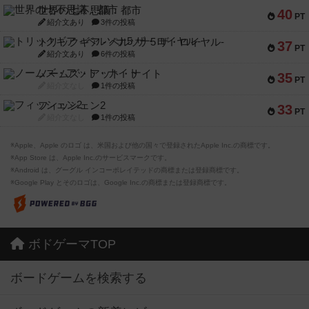
世界の七不思議：都市
40
PT
紹介文あり
3件の投稿
トリックギア - ペルソナ5 ザ・ロイヤル-
37
PT
紹介文あり
6件の投稿
ノームズ・アット・ナイト
35
PT
紹介文なし
1件の投稿
フィッシェン2
33
PT
紹介文なし
1件の投稿
※Apple、Apple のロゴ は、米国および他の国々で登録されたApple Inc.の商標です。
※App Store は、Apple Inc.のサービスマークです。
※Android は、グーグル インコーポレイテッドの商標または登録商標です。
※Google Play とそのロゴは、Google Inc.の商標または登録商標です。
ボドゲーマTOP
ボードゲームを検索する