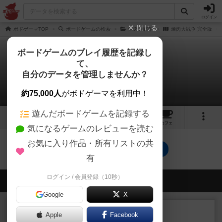
ログイン
閉じる
ボドゲーマTOP
ボードゲームの検索
焼肉大戦争
焼肉大戦争 完全版
ボードゲームのプレイ履歴を記録し
て、
焼肉大戦争 完全版
自分のデータを管理しませんか？
0件の動画
約75,000人
がボドゲーマを利用中！
遊んだボードゲームを記録する
4
5
8
トップ
画像
動画
レビュー
カフェ
気になるゲームのレビューを読む
お気に入り作品・所有リストの共
焼肉大戦争 完全版のトップに戻る
有
ログイン / 会員登録（10秒）
会員の新しい投稿
Google
X
レビュー
画像付き
充実
Apple
Facebook
一線を画す