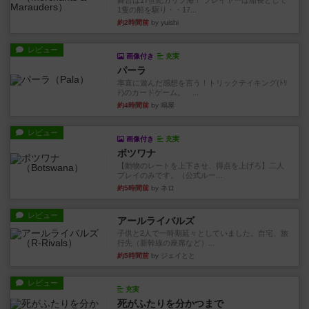
舞台は17世紀カリブ海！ プレイヤーは船長として
1隻の船を駆り・・17...
約2時間前
by yuishi
レビュー
画像付き
充実
パーラ
率直に遊んだ感想を言う！トリックテイキング(ﾄﾘ
ﾃ)のカードゲーム。 ...
約4時間前
by 鳴屋
レビュー
画像付き
充実
ボツワナ
【動物のレートを上下させ、得点を上げろ】二人
プレイのみです。（公式ルー...
約5時間前
by ネロ
レビュー
アールライバルズ
子供と2人で一時期延々としていました。自宅、旅
行先（新幹線の座席など）...
約5時間前
by ジェイとと
レビュー
充実
死がふたりを分かつまで