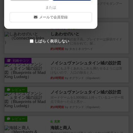
簡単に言うと、トリックテイキングでモダンアー
または
トを行う、と言ったゲーム。...
23分前
by タカミネコウヘイ
メールで会員登録
レビュー
画像付き
充実
しあわせのいと
舞台は全寮制の女子高。プレイヤーは探偵サイド
しばらく表示しない
と犯人サイドに分かれて、探...
約1時間前
by タカミネコウヘイ
戦略やコツ
ノイシュヴァンシュタイン城の設計図
どうにも上手くあれもこれも満たせるようには置
けないので、入口の除去と入...
約2時間前
by オグランド（Oguland）
レビュー
ノイシュヴァンシュタイン城の設計図
ボードゲームを1,000個以上持っているユーザー視
点で良かった点と悪か...
約2時間前
by オグランド（Oguland）
レビュー
充実
海賊と商人