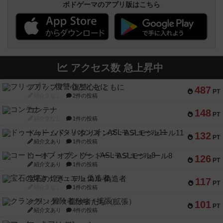
ボドゲーマのアプリ版はこちら
アクセス数 急上昇中
フリップ７：復讐心とともに
487
PT
紹介文なし
2件の投稿
コンテナ
148
PT
紹介文なし
1件の投稿
ドゥームド・バタリオンズ：ASLモジュール11
132
PT
紹介文あり
1件の投稿
コード・オブ・ブシドー：ASLモジュール8
126
PT
紹介文あり
1件の投稿
宝石の煌き：デュエル 偽造者
117
PT
紹介文なし
1件の投稿
クランク! ：冒険者たち（拡張）
101
PT
紹介文あり
4件の投稿