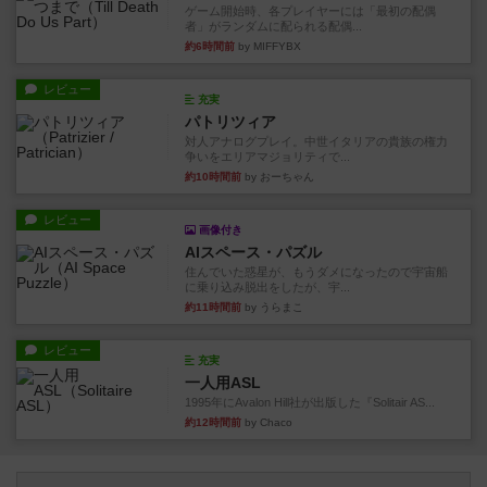
ゲーム開始時、各プレイヤーには「最初の配偶
者」がランダムに配られる配偶...
約6時間前
by MIFFYBX
レビュー
充実
パトリツィア
対人アナログプレイ。中世イタリアの貴族の権力
争いをエリアマジョリティで...
約10時間前
by おーちゃん
レビュー
画像付き
AIスペース・パズル
住んでいた惑星が、もうダメになったので宇宙船
に乗り込み脱出をしたが、宇...
約11時間前
by うらまこ
レビュー
充実
一人用ASL
1995年にAvalon Hill社が出版した『Solitair AS...
約12時間前
by Chaco