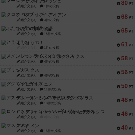
マーケットフレッシュ
80
PT
紹介文あり
1件の投稿
クロス・オブ・アイアン
68
PT
紹介文あり
3件の投稿
ふたつの街の物語
65
PT
紹介文あり
18件の投稿
とうほうの！
61
PT
紹介文なし
1件の投稿
メメントオンラインタクティクス
58
PT
紹介文あり
4件の投稿
ブリックス
56
PT
紹介文あり
4件の投稿
ダグエイトチェス
50
PT
紹介文あり
11件の投稿
アズール：シントラのステンドグラス
48
PT
紹介文あり
18件の投稿
ロシアン・キャンペーン：第5版デラックス
46
PT
紹介文あり
0件の投稿
マスクメン
40
PT
紹介文あり
16件の投稿