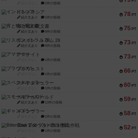
PT
紹介文なし
2件の投稿
インドネシア
78
PT
紹介文あり
2件の投稿
宵と暁の呪文書
75
PT
紹介文あり
8件の投稿
リスボン・トラム 28
73
PT
紹介文あり
9件の投稿
アマナイト
73
PT
紹介文なし
1件の投稿
ブラヴェスト
66
PT
紹介文なし
1件の投稿
スペクタキュラー
60
PT
紹介文なし
1件の投稿
スモールワールド
59
PT
紹介文あり
13件の投稿
ギャンブラー
58
PT
紹介文なし
2件の投稿
Bitter End ブタペスト救出作戦
52
PT
紹介文なし
1件の投稿