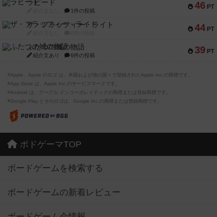
ラピード
46
PT
紹介文なし
1件の投稿
ザ・フラッフィー・ライト
44
PT
紹介文なし
0件の投稿
ふたつの城の物語
39
PT
紹介文あり
6件の投稿
※Apple、Apple のロゴ は、米国および他の国々で登録されたApple Inc.の商標です。
※App Store は、Apple Inc.のサービスマークです。
※Android は、グーグル インコーポレイテッドの商標または登録商標です。
※Google Play とそのロゴは、Google Inc.の商標または登録商標です。
ボドゲーマTOP
ボードゲームを検索する
ボードゲームの新着レビュー
ボードゲーム会情報