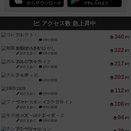
アクセス数 急上昇中
コレクト！
340
PT
紹介文なし
1件の投稿
無限まちがいさがし
322
PT
紹介文あり
2件の投稿
ガルフストライク
217
PT
紹介文あり
1件の投稿
クルティボ
203
PT
紹介文なし
1件の投稿
1809
112
PT
紹介文あり
1件の投稿
ファースト・イン・フライト
108
PT
紹介文あり
3件の投稿
モズビ－ズ・レイダ－ズ
94
PT
紹介文あり
1件の投稿
テンプテーション
79