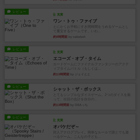
レビュー
充実
ワン・トゥ・ファイブ
とにかくお手軽にすき間時間をうめるゲームとし
て重宝するゲームです。いわ...
約9時間前
by nabekoh
レビュー
充実
エコーズ・オブ・タイム
カードゲームにファイナルファンタジーのアクテ
ィブタイムバトル（もしくは...
約13時間前
by ジェイとと
レビュー
シャット・ザ・ボックス
とてもシンプルなダイスゲーム。2つのダイスを振
って、出目の合計を自分の...
約13時間前
by OSAっち
レビュー
充実
オバケだぞ～
対人アナログプレイ。簡単なルールで誰とでも遊
べるゲーム。こんなの子ども...