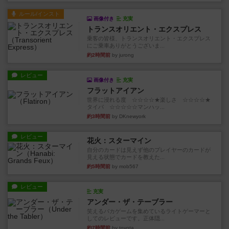
ルール/インスト
画像付き
充実
トランスオリエント・エクスプレス
乗客の皆様、トランスオリエント・エクスプレス
にご乗車ありがとうございま...
約2時間前
by jurong
レビュー
画像付き
充実
フラットアイアン
世界に浸れる度 ☆☆☆☆★楽しさ ☆☆☆☆★
タイパ ☆☆☆☆☆マンハッ...
約3時間前
by DKnewyork
レビュー
花火：スターマイン
自分のカードは見えず他のプレイヤーのカードが
見える状態でカードを教えた...
約5時間前
by mob567
レビュー
充実
アンダー・ザ・テーブラー
笑えるバカゲームを集めているライトゲーマーと
してのレビューです。正体隠...
約7時間前
by toyota