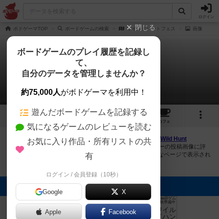
ログイン
閉じる
ボドゲーマTOP
ボードゲームの検索
ワイルドハントフェス
画像
ボードゲームのプレイ履歴を記録し
て、
ワイルドハントフェス
自分のデータを管理しませんか？
5件の画像
約75,000人
がボドゲーマを利用中！
遊んだボードゲームを記録する
5
1
4
トップ
画像
動画
レビュー
カフェ
気になるゲームのレビューを読む
ボドゲーマにログインすると、
「ワイルドハントフェス（Wild Hunt
お気に入り作品・所有リストの共
Festival）」
の画像をアップロード出来たり、他のユーザーの投稿画像に評
価を付けることができます。また、トップ6の画像は様々なページで表示され
有
ます。
ログイン / 会員登録（10秒）
トップに表示される画像
Google
X
Liner Note@ゲム
Liner Note@ゲム
Liner Note@ゲム
Liner Note@ゲム
マ2025秋準備中
マ2025秋準備中
マ2025秋準備中
マ2025秋準備中
Apple
Facebook
まつなが