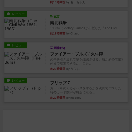
約14時間前
by おーちゃん
レビュー
充実
南北戦争
1983年にVictory Gamesが出版した『The Civil ...
約18時間前
by Chaco
レビュー
画像付き
ファイアー・ブルズ / 火牛陣
火牛を引き連れて敵を殲滅させる。縦か斜めで前2
列まで攻撃できるが、自分...
約20時間前
by うらまこ
レビュー
フリップ７
カードをめくるかパスをするかを決めてパスした
時のカード数字が得点になる...
約20時間前
by mob567