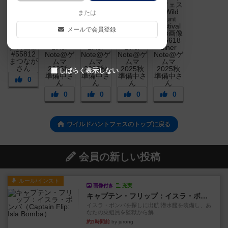
または
メールで会員登録
しばらく表示しない
0
0
0
0
0
ワイルドハントフェスのトップに戻る
会員の新しい投稿
ルール/インスト
画像付き
充実
キャプテン・フリップ：イスラ・ボンバ
イスラ・ボンバを探しに出航!潜水艦を装備し、あ
なたの乗組員を監獄から解...
約1時間前
by jurong