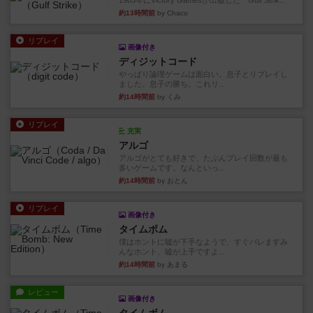
1983年にVictory Gamesが出版した『Gulf Strik...
約13時間前
by Chaco
リプレイ
画像付き
ディジットコード
やっぱり論理ゲームは面白い。息子とリプレイし
ました。息子の勝ち。これリ...
約14時間前
by くみ
リプレイ
充実
アルゴ
アルゴがとても好きで、たぶんプレイ回数が最も
多いゲームです。なんといっ...
約14時間前
by おとん
リプレイ
画像付き
タイムボム
僕はホントに嘘が下手なようで、すぐバレますみ
んなホント、嘘が上手ですよ...
約14時間前
by あまる
レビュー
画像付き