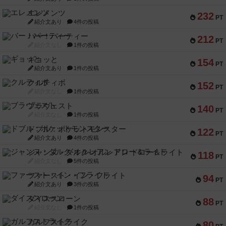
エレメンツ
232
PT
紹介文あり
4件の投稿
バー！パーティー
212
PT
紹介文なし
1件の投稿
ギョッと
154
PT
紹介文あり
1件の投稿
クルティボ
152
PT
紹介文なし
1件の投稿
ブラヴェスト
140
PT
紹介文なし
1件の投稿
ドブル：ポケットモンスター
122
PT
紹介文あり
4件の投稿
ジャンヌ・ダルク-オルレアン ドロー＆ライト
118
PT
紹介文なし
5件の投稿
ファースト・イン・フライト
94
PT
紹介文あり
3件の投稿
ダイススローン
88
PT
紹介文なし
1件の投稿
ガルフストライク
80