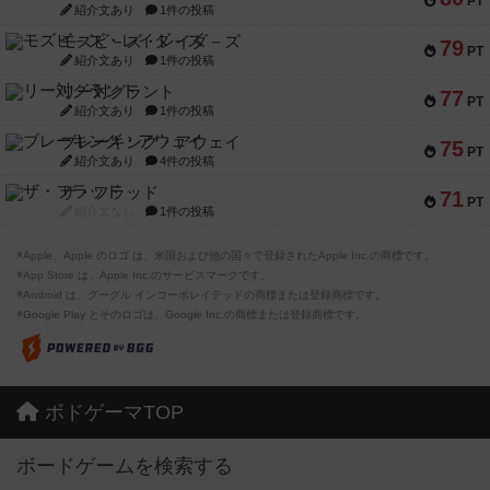
PT
紹介文あり
1件の投稿
モズビ－ズ・レイダ－ズ
79
PT
紹介文あり
1件の投稿
リー対グラント
77
PT
紹介文あり
1件の投稿
ブレーキング・アウェイ
75
PT
紹介文あり
4件の投稿
ザ・フラッド
71
PT
紹介文なし
1件の投稿
※Apple、Apple のロゴ は、米国および他の国々で登録されたApple Inc.の商標です。
※App Store は、Apple Inc.のサービスマークです。
※Android は、グーグル インコーポレイテッドの商標または登録商標です。
※Google Play とそのロゴは、Google Inc.の商標または登録商標です。
ボドゲーマTOP
ボードゲームを検索する