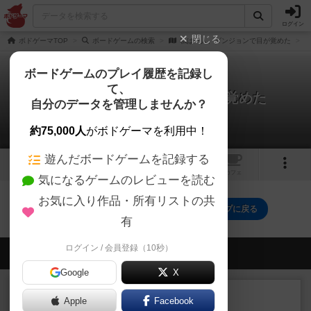
ログイン
閉じる
ボドゲーマTOP
ボードゲームの検索
私は一人、ダンジョンで目が覚めた
ボードゲームのプレイ履歴を記録し
て、
私は一人、ダンジョンで目が覚めた
自分のデータを管理しませんか？
0件の戦略やコツ
約75,000人
がボドゲーマを利用中！
遊んだボードゲームを記録する
1
2
トップ
画像
動画
レビュー
カフェ
気になるゲームのレビューを読む
お気に入り作品・所有リストの共
私は一人、ダンジョンで目が覚めたのトップに戻る
有
ログイン / 会員登録（10秒）
会員の新しい投稿
Google
X
レビュー
充実
Apple
Facebook
花火