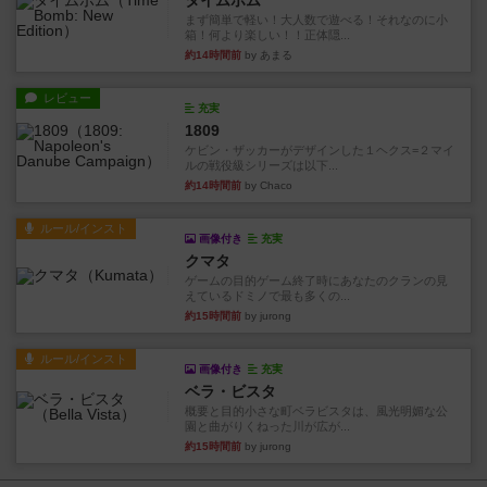
タイムボム
まず簡単で軽い！大人数で遊べる！それなのに小
箱！何より楽しい！！正体隠...
約14時間前
by あまる
レビュー
充実
1809
ケビン・ザッカーがデザインした１ヘクス=２マイ
ルの戦役級シリーズは以下...
約14時間前
by Chaco
ルール/インスト
画像付き
充実
クマタ
ゲームの目的ゲーム終了時にあなたのクランの見
えているドミノで最も多くの...
約15時間前
by jurong
ルール/インスト
画像付き
充実
ベラ・ビスタ
概要と目的小さな町ベラビスタは、風光明媚な公
園と曲がりくねった川が広が...
約15時間前
by jurong