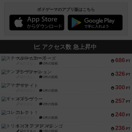
ボドゲーマのアプリ版はこちら
アクセス数 急上昇中
スチームローラーズ
686
PT
紹介文なし
2件の投稿
テンプテーション
326
PT
紹介文なし
2件の投稿
アマナイト
300
PT
紹介文なし
1件の投稿
ギャンブラー
257
PT
紹介文なし
2件の投稿
コレクト！
240
PT
紹介文なし
1件の投稿
トリオンフ ア マレンゴ
236
PT
紹介文あり
1件の投稿