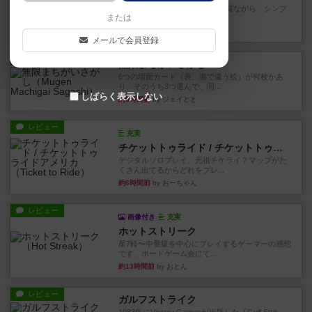
ずっと前のドイツ年間ゲーム大賞ながら、シンプ
または
ルで簡単な小ゲームで今でも...
約2時間前
by tamio
メールで会員登録
レビュー
無限まちがいさがし
6つの場面カード（表、裏で違う絵）が何枚かあ
り、そのうち3つ選んで、同...
しばらく表示しない
約5時間前
by ジェイとと
レビュー
充実
チケットトゥライド / チケットトゥライドアメリカ
デジタルソロプレイ。元祖チケライ？マップがた
くさん出てるからどれをプレ...
約6時間前
by おーちゃん
レビュー
画像付き
充実
ホットストリーク
星7軽〜中量級を中心にプレイするゲーマーの感想
です。ボードゲーム会にて...
約13時間前
by おとん
レビュー
ガルフストライク