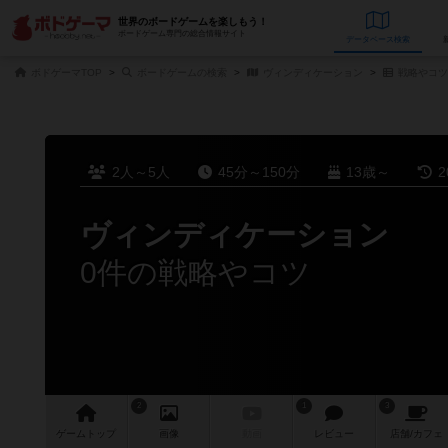
世界のボードゲームを楽しもう！
ボードゲーム専門の総合情報サイト
データベース
検
ボドゲーマTOP
ボードゲームの検索
ヴィンディケーション
戦略やコツ
2人～5人
45分～150分
13歳～
2
ヴィンディケーション
0件の戦略やコツ
2
1
3
ゲーム
トップ
画像
動画
レビュー
店舗/
カフェ