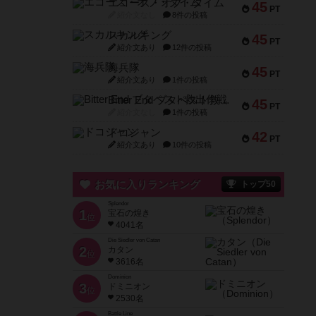
エコーズ・オブ・タイム
45
PT
紹介文なし
8件の投稿
スカルキング
45
PT
紹介文あり
12件の投稿
海兵隊
45
PT
紹介文あり
1件の投稿
Bitter End ブタペスト救出作戦
45
PT
紹介文なし
1件の投稿
ドコジャン
42
PT
紹介文あり
10件の投稿
お気に入りランキング
トップ50
Splendor
1
宝石の煌き
位
4041名
Die Siedler von Catan
2
カタン
位
3616名
Dominion
3
ドミニオン
位
2530名
Battle Line