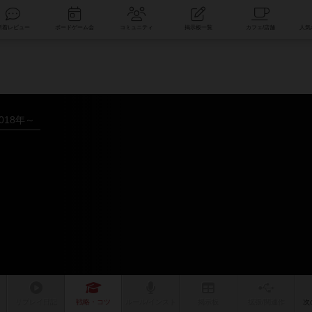
索
新着レビュー
ボードゲーム会
コミュニティ
掲示板一覧
018年～
リプレイ
日記
戦略
・コツ
ルール
/インスト
掲示板
拡張/関連
作
次