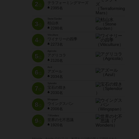
2
テラフォーミングマーズ
位
2395名
Stone Garden
3
枯山水
位
2280名
Viticulture
4
ワイナリーの四季
位
2273名
Agricola
5
アグリコラ
位
2120名
Azul
6
アズール
位
2034名
Splendor
7
宝石の煌き
位
2030名
Wingspan
8
ウイングスパン
位
2006名
7 Wonders
9
世界の七不思議
位
1920名
※Apple、Apple のロゴ は、米国および他の国々で登録された