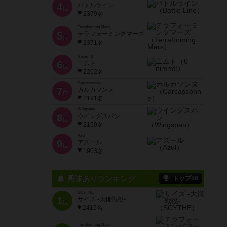
4
バトルライン
位
2379名
Terraforming Mars
5
テラフォーミングマーズ
位
2371名
6 nimmt!
6
ニムト
位
2202名
Carcassonne
7
カルカソンヌ
位
2191名
Wingspan
8
ウイングスパン
位
2150名
Azul
9
アズール
位
1903名
興味ありランキング
トップ50
SCYTHE
1
サイズ -大鎌戦役-
位
2415名
Terraforming Mars