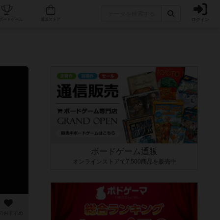
ログイン
カフェ/店舗
人気ボードゲーム
通販ストア
ボードゲーム通販
オンラインストアで7,500商品を販売中
のおすすめ