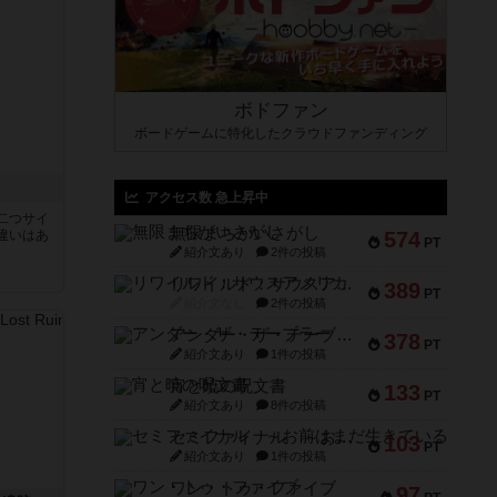
ボドファン
ボードゲームに特化したクラウドファンディング
アクセス数 急上昇中
二つサイ
無限まちがいさがし
違いはあ
574
PT
紹介文あり
2件の投稿
リワイルド：サウスアメリカ
389
PT
紹介文なし
2件の投稿
アンダー・ザ・テーブラー
378
PT
紹介文あり
1件の投稿
宵と暁の呪文書
133
PT
紹介文あり
8件の投稿
セミファイナル ～お前はまだ生きている～
103
PT
紹介文あり
1件の投稿
ワン・トゥ・ファイブ
97