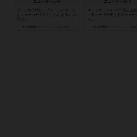
ニューオールド
ニューオールド
ゲーム終了時に、「オールドカード
ボードゲームを1,000個以上
とニューカードのどちらもある」 状
いるユーザー視点で良かった
態に...
か...
約13時間前
by オグランド（Oguland）
約13時間前
by オグランド（Ogula