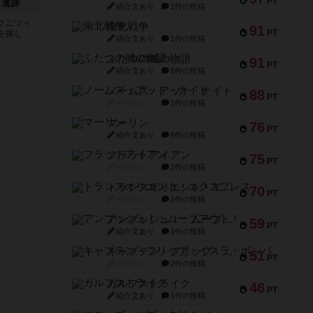
PT
し遺跡
紹介文あり
1件の投稿
クニツィ
南北戦争
91
PT
を探し
紹介文あり
1件の投稿
ふたつの城の物語
91
ん
PT
紹介文あり
6件の投稿
ノームズ・アット・ナイト
88
PT
紹介文なし
1件の投稿
マーリン
76
PT
紹介文あり
6件の投稿
フラットアイアン
75
PT
紹介文なし
2件の投稿
トランスオリエント・エクスプレス
70
PT
紹介文なし
1件の投稿
アンブッシュ！：ムーブアウト！
59
PT
紹介文あり
1件の投稿
キャプテン・フリップ：イスラ・ボンバ
51
PT
紹介文なし
2件の投稿
ガルフストライク
46
PT
紹介文あり
1件の投稿