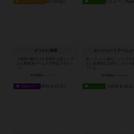
ルール/インスト
レビュー
ざりかに将棋
エージェントアベニュ
３種類の駒だけが登場する超シンプ
追いついたら勝ち。シンプル
ルな将棋系ゲーム入門作品です♪(＾
ルと直感的な目的で、ボドゲ
＾)...
ていな...
約7時間前
by あんちっく
約7時間前
by daisdice
戦略やコツ
レビュー