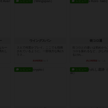
レビュー
レビュー
ー
ウイングスパン
街コロ通
なルー
２人で何度かプレイ。ここでも指摘
街コロとの違いは初めから
慣れし
されているように、一部強力な鳥(カ
コロを振れるなど、少しの
ラス...
るけれ...
約8時間前
by S
約13時間前
by くみ
レビュー
レビュー