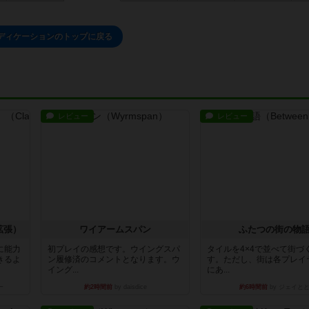
ディケーションのトップに戻る
レビュー
レビュー
拡張）
ワイアームスパン
ふたつの街の物
に能力
初プレイの感想です。ウイングスパ
タイルを4×4で並べて街づ
きるよ
ン履修済のコメントとなります。ウ
す。ただし、街は各プレイ
イング...
にあ...
ー
約2時間前
by daisdice
約6時間前
by ジェイと