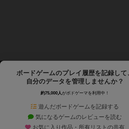
ボードゲームのプレイ履歴を記録して
自分のデータを管理しませんか？
約75,000人
がボドゲーマを利用中！
ボドゲーマTOP
ボードゲーム通販
遊んだボードゲームを記録する
気になるゲームのレビューを読む
ボードゲームを検索する
新作・再入荷情報
お気に入り作品・所有リストの共有
ボードゲームの新着レビュー
定番ボードゲームの通販