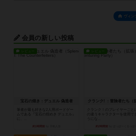
ヴィン
会員の新しい投稿
レビュー
レビュー
宝石の煌き：デュエル 偽造者
クランク! ：冒険者たち（
筆者が最も好きな2人用ボードゲー
クランク！のプレイヤーごと
ムである『宝石の煌めき デュエル』
の違うキャラクターを使用で
に、...
うにな...
約1時間前
by 手動人形
約2時間前
by ぽっぽーくるっぽ