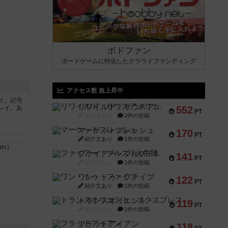
ボドファン
ボードゲームに特化したクラウドファンディング
アクセス数 急上昇中
イ。記号
リワイルド：サウスアメリカ
レイ。あ
552
PT
紹介文なし
2件の投稿
マーケットフレッシュ
170
PT
紹介文あり
1件の投稿
ファイアー・ブルズ / 火牛陣
141
PT
紹介文なし
1件の投稿
ワン・トゥ・ファイブ
122
PT
紹介文あり
1件の投稿
トランスオリエント・エクスプレス
119
PT
紹介文なし
1件の投稿
フラットアイアン
118