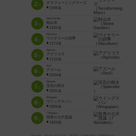
2
テラフォーミングマーズ
位
2396名
Stone Garden
3
枯山水
位
2281名
Viticulture
4
ワイナリーの四季
位
2273名
Agricola
5
アグリコラ
位
2120名
Azul
6
アズール
位
2034名
Splendor
7
宝石の煌き
位
2031名
Wingspan
8
ウイングスパン
位
2006名
7 Wonders
9
世界の七不思議
位
1920名
※Apple、Apple のロゴ は、米国および他の国々で登録された