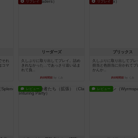
リプレイ
リプレイ
リーダーズ
ブリックス
でそれ
久しぶりに取り出してプレイ。詰め
久しぶりに取り出してプレ
はコマ
きれなかった…であっさり追い込ま
担当と色担当に分かれてプ
れて負...
かんか...
約6時間前
by くみ
約6時間前
by くみ
レビュー
レビュー