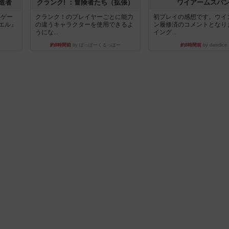
造者
クランク! ：冒険者たち（拡張）
ワイアームスパ
ドゲー
クランク！のプレイヤーごとに能力
初プレイの感想です。ウイ
エル』
の違うキャラクターを使用できるよ
ン履修済のコメントとなり
うにな...
イング...
約8時間前
by ぽっぽーくるっぽー
約8時間前
by daisdice