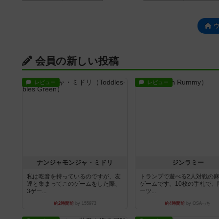
会員の新しい投稿
レビュー
レビュー
ナンジャモンジャ・ミドリ
ジンラミー
私は吃音を持っているのですが、友
トランプで遊べる2人対戦の
達と集まってこのゲームをした際、
ゲームです。10枚の手札で、
3ゲー...
ーツ...
約2時間前
by 155973
約4時間前
by OSAっち