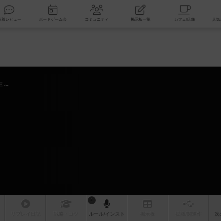
索
新着レビュー
ボードゲーム会
コミュニティ
掲示板一覧
年～
1
リプレイ
日記
戦略
・コツ
ルール
/インスト
掲示板
拡張/関連
作
次