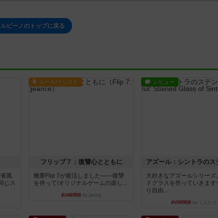
ウルビーノのトップに戻る
ルール/インスト
レビュー
フリップ７：復讐心とともに
麻雀風
概要Flip 7が復活しました――復讐
大好きなアズールシリーズ
同じス
を伴って!オリジナルゲームの楽し...
ドグラスを作っていきます
り自由...
約4時間前
by jurong
約5時間前
by しんたろ