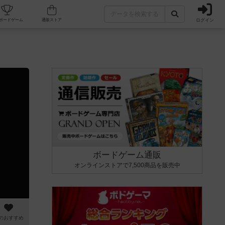
ログイン
カフェ/店舗
人気ボードゲーム
通販ストア
ボードゲーム通販
オンラインストアで7,500商品を販売中
のおすすめ