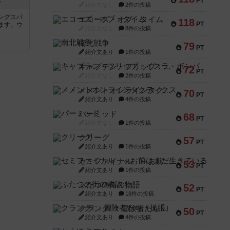
PT
ン
紹介文なし
2件の投稿
ングスパ
エコーズ・オブ・タイム
118
PT
ます。ウ
紹介文なし
8件の投稿
南北戦争
79
PT
紹介文あり
1件の投稿
キャプテン・フリップ：イスラ・ボンバ
72
PT
紹介文なし
2件の投稿
メメントオンラインタクティクス
70
PT
紹介文あり
4件の投稿
パーミッド
68
PT
紹介文なし
1件の投稿
クリーグ
57
PT
紹介文あり
1件の投稿
セミファイナル ～お前はまだ生きている～
53
PT
紹介文あり
1件の投稿
ふたつの街の物語
52
PT
紹介文あり
18件の投稿
クランク! ：冒険者たち（拡張）
50
PT
紹介文あり
4件の投稿