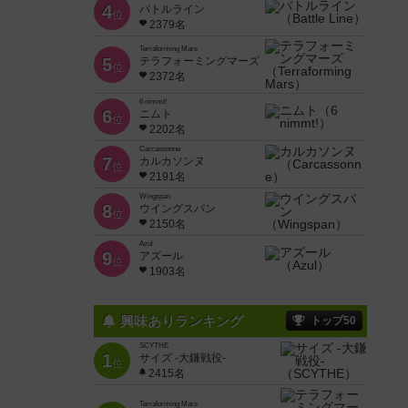
4
バトルライン
位
2379名
Terraforming Mars
5
テラフォーミングマーズ
位
2372名
6 nimmt!
6
ニムト
位
2202名
Carcassonne
7
カルカソンヌ
位
2191名
Wingspan
8
ウイングスパン
位
2150名
Azul
9
アズール
位
1903名
興味ありランキング
トップ50
SCYTHE
1
サイズ -大鎌戦役-
位
2415名
Terraforming Mars