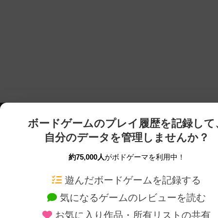
ボードゲームのプレイ履歴を記録して
自分のデータを管理しませんか？
約75,000人
がボドゲーマを利用中！
ボドゲーマTOP
ボードゲーム通販
遊んだボードゲームを記録する
気になるゲームのレビューを読む
ボードゲームを検索する
新作・再入荷情報
お気に入り作品・所有リストの共有
ボードゲームの新着レビュー
定番ボードゲームの通販