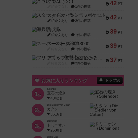
とうほうの！
42
PT
紹介文なし
1件の投稿
スターマイン・ラミー ポケット
42
PT
紹介文あり
2件の投稿
海兵隊
39
PT
紹介文あり
1件の投稿
スーパーストア3000
39
PT
紹介文なし
1件の投稿
フリップ７：復讐心とともに
37
PT
紹介文なし
2件の投稿
お気に入りランキング
トップ50
Splendor
1
宝石の煌き
位
4042名
Die Siedler von Catan
2
カタン
位
3616名
Dominion
3
ドミニオン
位
2530名
Battle Line