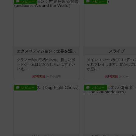
レビュー
レビュー
エクスペディション：世界を巡る冒険
スライプ
クラマー氏の不朽の名作。新しいボ
メインコマ一つサブコマ四つ
ードゲームほどおもしろいはず？い
ぞれプレイします。動かし方
いえ。...
か壁に...
約5時間前
by 田中昌平
約6時間前
by くみ
レビュー
レビュー