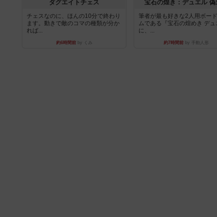
ダグエイトチェス
宝石の煌き：デュエル 偽
チェスなのに、ほんの10分で終わり
筆者が最も好きな2人用ボー
ます。動きで敵のコマの種類が分か
ムである『宝石の煌めき デュ
れば...
に、...
約6時間前
by くみ
約7時間前
by 手動人形