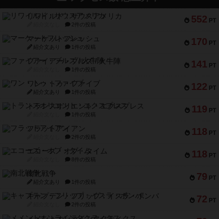
リワイルド：サウスアメリカ
552
PT
紹介文なし
2件の投稿
マーケットフレッシュ
170
PT
紹介文あり
1件の投稿
ファイアー・ブルズ / 火牛陣
141
PT
紹介文なし
1件の投稿
ワン・トゥ・ファイブ
122
PT
紹介文あり
1件の投稿
トランスオリエント・エクスプレス
119
PT
紹介文なし
1件の投稿
フラットアイアン
118
PT
紹介文なし
2件の投稿
エコーズ・オブ・タイム
118
PT
紹介文なし
8件の投稿
南北戦争
79
PT
紹介文あり
1件の投稿
キャプテン・フリップ：イスラ・ボンバ
72
PT
紹介文なし
2件の投稿
メメントオンラインタクティクス