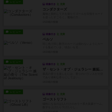
レビュー
画像付き
充実
コンダクターズ
魔物と契約して力を借りてゴールを目指すカード
を使ったすごろく。魔物の力...
15日前
の投稿
レビュー
画像付き
充実
ベルソ
同じ色で同じ数字のカードは揃わないようにカー
ドを集めていき、頃合いを見...
16日前
の投稿
レビュー
画像付き
充実
ザ・セント・オブ・ジェラシー 嫉妬の香り
最高の香りを楽しむには、香りのバランスが大切
であり過剰な香りにしてはい...
16日前
の投稿
レビュー
画像付き
充実
ゴーストリフト
犠牲になるのは1人だけのホラー系大富豪ゲーム。
数字を上げたり下げたりし...
16日前
の投稿