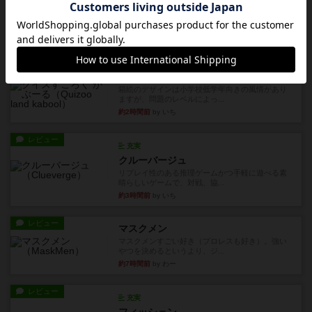
ハーモニーズ
『ハーモニーズ』レビュー：立体感溢れる美しい
箱庭づくり。万人受けする良...
約2時間前
by ギャングスター
レビュー
クイズすごろく かぶーる
箱絵のデザインは小学校低学年向きの風情があり
ますが、問題のレベルによっ...
約2時間前
by いち
レビュー
充実
クルーバージュ
リプレイ性のある推理ゲームかつ手軽に遊べる素
晴らしいゲームで、対戦、協...
約3時間前
by いち
レビュー
マスクメン
マスクメンすごい好き（プロレスも好き）。強い
やつを決めるというより、ジ...
約7時間前
by わー
レビュー
充実