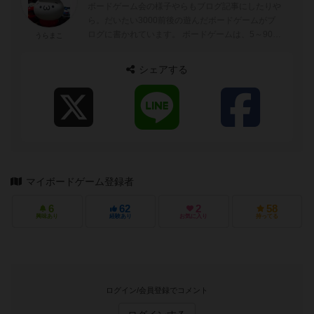
ボードゲーム会の様子やらもブログ記事にしたりや
ら。だいたい3000前後の遊んだボードゲームがブ
ログに書かれています。 ボードゲームは、5～90分
うらまこ
ぐらいが好みでトリックテイキングゲーム...
シェアする
マイボードゲーム登録者
6
62
2
58
興味あり
経験あり
お気に入り
持ってる
ログイン/会員登録でコメント