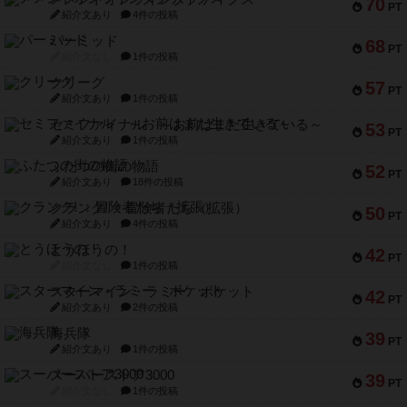
70
PT
紹介文あり
4件の投稿
パーミッド
68
PT
紹介文なし
1件の投稿
クリーグ
57
PT
紹介文あり
1件の投稿
セミファイナル ～お前はまだ生きている～
53
PT
紹介文あり
1件の投稿
ふたつの街の物語
52
PT
紹介文あり
18件の投稿
クランク! ：冒険者たち（拡張）
50
PT
紹介文あり
4件の投稿
とうほうの！
42
PT
紹介文なし
1件の投稿
スターマイン・ラミー ポケット
42
PT
紹介文あり
2件の投稿
海兵隊
39
PT
紹介文あり
1件の投稿
スーパーストア3000
39
PT
紹介文なし
1件の投稿