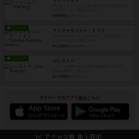
フィッシェン
デジタルソロプレイ。毒のあるゲームを作るあの
人がデザイン。箱絵からもう...
約8時間前
by おーちゃん
レビュー
ナンジャモンジャ・ミドリ
私は吃音を持っているのですが、友達と集まって
このゲームをした際、3ゲー...
約12時間前
by 155973
レビュー
ジンラミー
トランプで遊べる2人対戦の麻雀風ゲームです。
10枚の手札で、同じスーツ...
約13時間前
by OSAっち
ボドゲーマのアプリ版はこちら
アクセス数 急上昇中