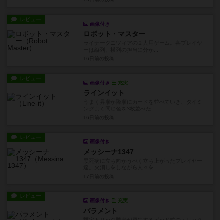
レビュー
画像付き
ロボット・マスター
ライナークニツィアの２人用ゲーム。各プレイヤ
ーは縦列、横列の担当に分か...
16日前
の投稿
レビュー
画像付き
充実
ラインイット
うまく昇順か降順にカードを並べていき、タイミ
ングよく同じ色を3枚並べた...
16日前
の投稿
レビュー
画像付き
メッシーナ1347
黒死病に立ち向かうべく立ち上がったプレイヤー
達。火消しをしながら人々を...
17日前
の投稿
レビュー
画像付き
充実
パラメント
暫定トリック勝者が発生するビッド式のトリック