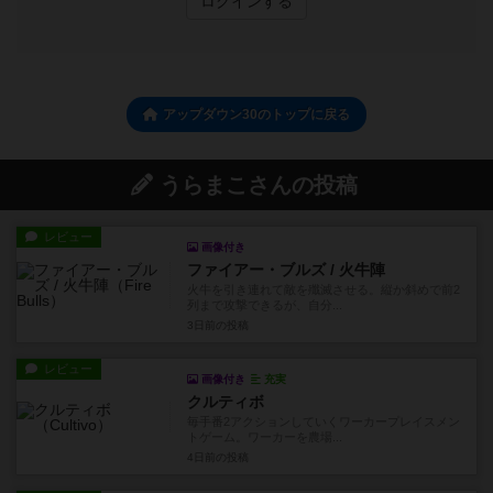
ログインする
アップダウン30のトップに戻る
うらまこさんの投稿
レビュー
画像付き
ファイアー・ブルズ / 火牛陣
火牛を引き連れて敵を殲滅させる。縦か斜めで前2
列まで攻撃できるが、自分...
3日前
の投稿
レビュー
画像付き
充実
クルティボ
毎手番2アクションしていくワーカープレイスメン
トゲーム。ワーカーを農場...
4日前
の投稿