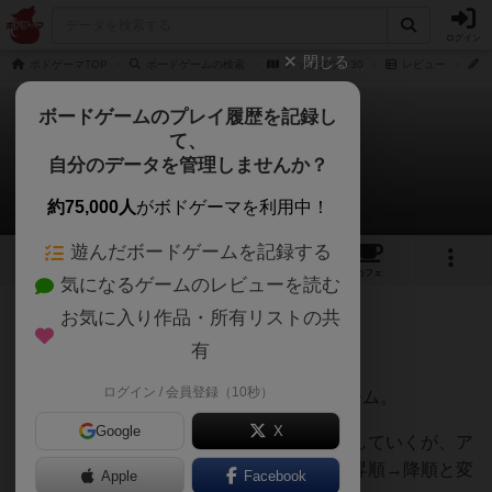
ログイン
閉じる
ボドゲーマTOP
ボードゲームの検索
アップダウン30
レビュー
ボードゲームのプレイ履歴を記録し
て、
アップダウン30
自分のデータを管理しませんか？
うらまこさんのレビュー
約75,000人
がボドゲーマを利用中！
遊んだボードゲームを記録する
2
3
9
トップ
画像
動画
レビュー
カフェ
気になるゲームのレビューを読む
お気に入り作品・所有リストの共
248名
2名
0
1年以上前
有
ログイン / 会員登録（10秒）
1〜30の数字カードを使ったゴーアウトゲーム。
Google
X
はじめは昇順になるようにカードをプレイしていくが、ア
ップダウンカードがプレイされると降順→昇順→降順と変
Apple
Facebook