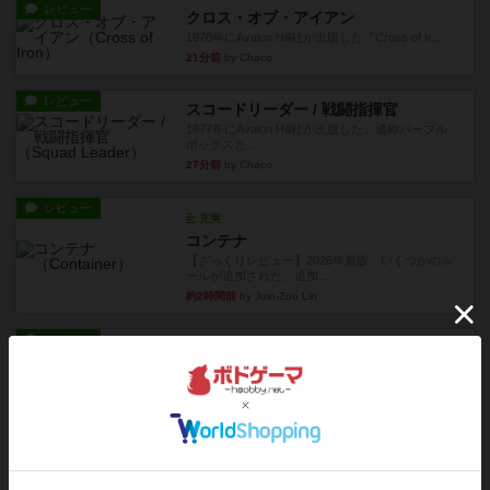
レビュー
クロス・オブ・アイアン
1978年にAvalon Hill社が出版した『Cross of Ir...
21分前
by Chaco
レビュー
スコードリーダー / 戦闘指揮官
1977年にAvalon Hill社が出版した、通称パープル
ボックスと...
27分前
by Chaco
レビュー
充実
コンテナ
【ざっくりレビュー】2026年新版、いくつかのル
ールが追加された。追加...
約2時間前
by Juin-Zuo Lin
レビュー
画像付き
充実
異世界ギルドマスターズ総集編
再販待ってました～っ (&gt;_&lt;)しかも全部入り
の総集編です...
約2時間前
by 紅い弾丸
レビュー
画像付き
充実