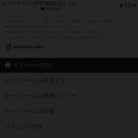
フリップ７：復讐心とともに
37
PT
紹介文なし
2件の投稿
※Apple、Apple のロゴ は、米国および他の国々で登録されたApple Inc.の商標です。
※App Store は、Apple Inc.のサービスマークです。
※Android は、グーグル インコーポレイテッドの商標または登録商標です。
※Google Play とそのロゴは、Google Inc.の商標または登録商標です。
ボドゲーマTOP
ボードゲームを検索する
ボードゲームの新着レビュー
ボードゲーム会情報
メカニクス特集