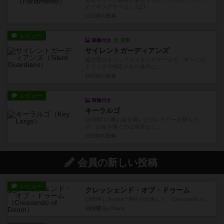
テイキングゲーム。1は7、...
17日前
の投稿
レビュー
画像付き
充実
サイレントガーディアンズ
協力型のトリックテイキングゲームで、すべての
トリックで指定された条件に...
18日前
の投稿
レビュー
画像付き
キーラルゴ
10日間で1番お金を稼いだプレイヤーが勝ちだ
が、お金を稼ぐのは簡単なこ...
20日前
の投稿
会員の新しい投稿
レビュー
クレッシェンド・オブ・ドゥーム
1980年にAvalon Hill社が出版した『Crescendo o...
13分前
by Chaco