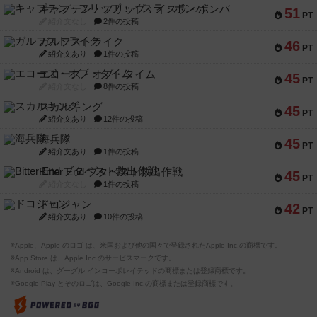
キャプテン・フリップ：イスラ・ボンバ
51
PT
紹介文なし
2件の投稿
ガルフストライク
46
PT
紹介文あり
1件の投稿
エコーズ・オブ・タイム
45
PT
紹介文なし
8件の投稿
スカルキング
45
PT
紹介文あり
12件の投稿
海兵隊
45
PT
紹介文あり
1件の投稿
Bitter End ブタペスト救出作戦
45
PT
紹介文なし
1件の投稿
ドコジャン
42
PT
紹介文あり
10件の投稿
※Apple、Apple のロゴ は、米国および他の国々で登録されたApple Inc.の商標です。
※App Store は、Apple Inc.のサービスマークです。
※Android は、グーグル インコーポレイテッドの商標または登録商標です。
※Google Play とそのロゴは、Google Inc.の商標または登録商標です。