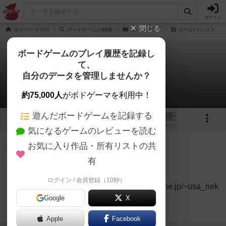
ログイン
閉じる
ボドゲーマTOP
ボードゲームの検索
海パラダイス
ルール/インスト
ボードゲームのプレイ履歴を記録し
て、
海パラダイス
自分のデータを管理しませんか？
1件のルール/インスト
約75,000人
がボドゲーマを利用中！
遊んだボードゲームを記録する
3
トップ
画像
動画
レビュー
カフェ
気になるゲームのレビューを読む
お気に入り作品・所有リストの共
国王
69名
0名
0
有
ルール
ログイン / 会員登録（10秒）
Feiron33
URL⇒ http://www.ac.cyberhome.ne.jp/~usa_nek
Google
X
o/1800_v2/sheet_umi.htm#h2
続きを読む（7年弱前）
Apple
Facebook