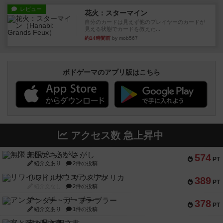
レビュー
花火：スターマイン
自分のカードは見えず他のプレイヤーのカードが
見える状態でカードを教えた...
約14時間前
by mob567
ボドゲーマのアプリ版はこちら
アクセス数 急上昇中
無限まちがいさがし
574
PT
紹介文あり
2件の投稿
リワイルド：サウスアメリカ
389
PT
紹介文なし
2件の投稿
アンダー・ザ・テーブラー
378
PT
紹介文あり
1件の投稿