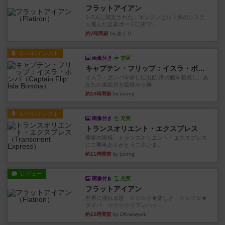
フラットアイアン
1~2人に限定された、エンジンビルド系のシステ
ム選んだ企業ボードに街で...
約7時間前
by あくり
ルール/インスト
画像付き
充実
キャプテン・フリップ：イスラ・ボンバ
イスラ・ボンバを探しに出航!潜水艦を装備し、あ
なたの乗組員を監獄から解...
約10時間前
by jurong
ルール/インスト
画像付き
充実
トランスオリエント・エクスプレス
乗客の皆様、トランスオリエント・エクスプレス
にご乗車ありがとうございま...
約11時間前
by jurong
レビュー
画像付き
充実
フラットアイアン
世界に浸れる度 ☆☆☆☆★楽しさ ☆☆☆☆★
タイパ ☆☆☆☆☆マンハッ...
約12時間前
by DKnewyork