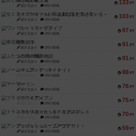
宵と暁の呪文書
133
PT
紹介文あり
8件の投稿
セミファイナル ～お前はまだ生きている～
103
PT
紹介文あり
1件の投稿
ワン・トゥ・ファイブ
97
PT
紹介文あり
1件の投稿
南北戦争
91
PT
紹介文あり
1件の投稿
ふたつの城の物語
91
PT
紹介文あり
6件の投稿
ノームズ・アット・ナイト
88
PT
紹介文なし
1件の投稿
マーリン
76
PT
紹介文あり
6件の投稿
フラットアイアン
75
PT
紹介文なし
2件の投稿
トランスオリエント・エクスプレス
70
PT
紹介文なし
1件の投稿
アンブッシュ！：ムーブアウト！
59
PT
紹介文あり
1件の投稿