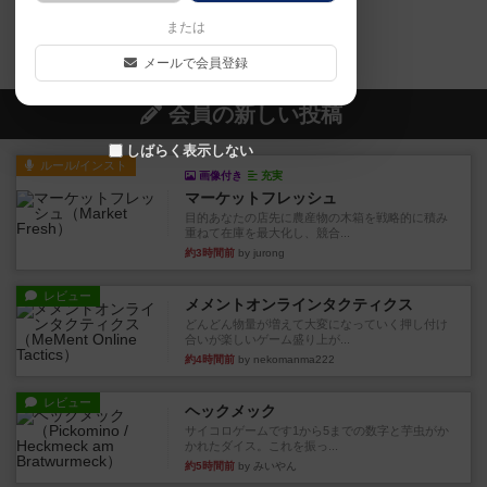
または
海パラダイスのトップに戻る
メールで会員登録
会員の新しい投稿
しばらく表示しない
ルール/インスト
画像付き
充実
マーケットフレッシュ
目的あなたの店先に農産物の木箱を戦略的に積み
重ねて在庫を最大化し、競合...
約3時間前
by jurong
レビュー
メメントオンラインタクティクス
どんどん物量が増えて大変になっていく押し付け
合いが楽しいゲーム盛り上が...
約4時間前
by nekomanma222
レビュー
ヘックメック
サイコロゲームです1から5までの数字と芋虫がか
かれたダイス。これを振っ...
約5時間前
by みいやん