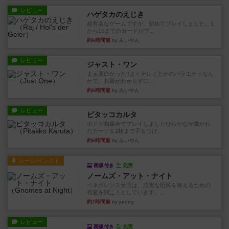
レビュー
ハゲタカのえじき
超有名なゲームですが、初めてプレイしました。1
から15までのカードがプ...
約6時間前
by みいやん
レビュー
ジャスト・ワン
まぁ面白かった‼️よくテレビとかのバラエティなん
かで、お題がわからずに...
約6時間前
by みいやん
レビュー
ピタッコカルタ
ボドゲ相席会でプレイしましたひらがなが書かれ
たカードを2枚まで手をつけ...
約6時間前
by みいやん
ルール/インスト
画像付き
充実
ノームズ・アット・ナイト
ベネボレンス女王は、忠実な臣民を称えるための
祝宴を開こうとしています。...
約7時間前
by jurong
レビュー
画像付き
充実